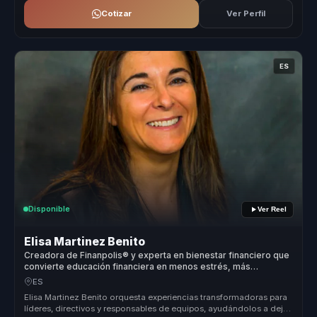
Cotizar
Ver Perfil
ES
Disponible
Ver Reel
Elisa Martinez Benito
Creadora de Finanpolis® y experta en bienestar financiero que
convierte educación financiera en menos estrés, más
compromiso y productividad para empresas.
ES
Elisa Martinez Benito orquesta experiencias transformadoras para
líderes, directivos y responsables de equipos, ayudándolos a dejar