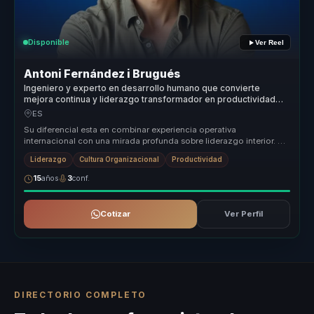
Disponible
Ver Reel
Antoni Fernández i Brugués
Ingeniero y experto en desarrollo humano que convierte
mejora continua y liderazgo transformador en productividad
sostenible para líderes y equipos.
ES
Su diferencial esta en combinar experiencia operativa
internacional con una mirada profunda sobre liderazgo interior. No
habla de proposi...
Liderazgo
Cultura Organizacional
Productividad
15
años
3
conf.
Cotizar
Ver Perfil
DIRECTORIO COMPLETO