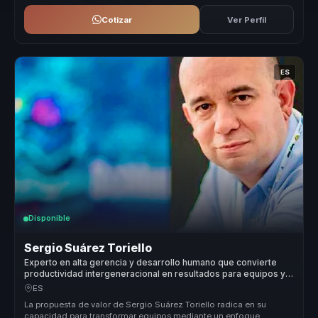
Cotizar
Ver Perfil
ES
Disponible
Sergio Suárez Toriello
Experto en alta gerencia y desarrollo humano que convierte
productividad intergeneracional en resultados para equipos y
empresas.
ES
La propuesta de valor de Sergio Suárez Toriello radica en su
capacidad para transformar equipos mediante un enfoque