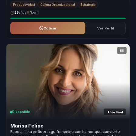
atrás...
Productividad
Cultura Organizacional
Estrategia
26
años
1
conf.
Cotizar
Ver Perfil
ES
Disponible
Ver Reel
Marisa Felipe
Especialista en liderazgo femenino con humor que convierte