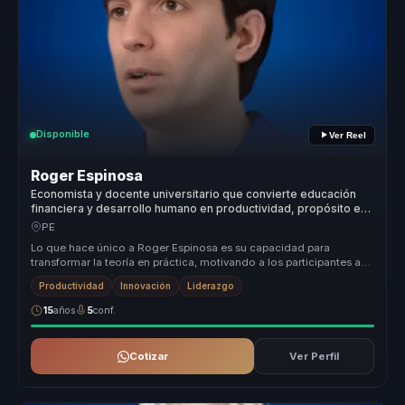
Disponible
Ver Reel
Roger Espinosa
Economista y docente universitario que convierte educación
financiera y desarrollo humano en productividad, propósito e
impacto social para organizaciones.
PE
Lo que hace único a Roger Espinosa es su capacidad para
transformar la teoría en práctica, motivando a los participantes a
aplicar lo apr...
Productividad
Innovación
Liderazgo
15
años
5
conf.
Cotizar
Ver Perfil