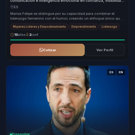
comunicación e inteligencia emocional en confianza, visibilidad
y acción para mujeres líderes.
ES
Marisa Felipe se distingue por su capacidad para combinar el
liderazgo femenino con el humor, creando un enfoque único que
transforma equ...
Mujeres Líderes y Empoderamiento
Emprendimiento
Liderazgo
10
años
2
conf.
Cotizar
Ver Perfil
ES
EN
Disponible