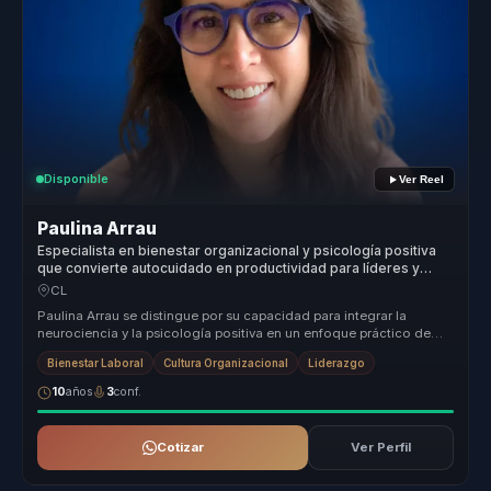
Disponible
Ver Reel
Paulina Arrau
Especialista en bienestar organizacional y psicología positiva
que convierte autocuidado en productividad para líderes y
equipos.
CL
Paulina Arrau se distingue por su capacidad para integrar la
neurociencia y la psicología positiva en un enfoque práctico de
coaching eje...
Bienestar Laboral
Cultura Organizacional
Liderazgo
10
años
3
conf.
Cotizar
Ver Perfil