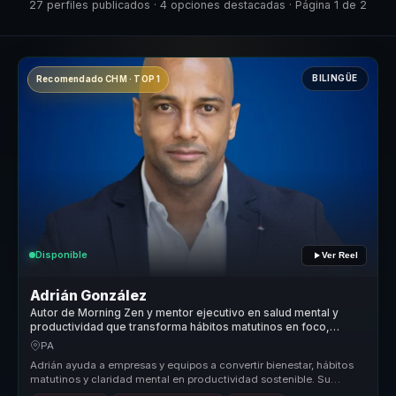
27 perfiles publicados · 4 opciones destacadas · Página 1 de 2
BILINGÜE
Recomendado CHM · TOP 1
Disponible
Ver Reel
Adrián González
Autor de Morning Zen y mentor ejecutivo en salud mental y
productividad que transforma hábitos matutinos en foco,
energía y rendimiento para líderes y equipos.
PA
Adrián ayuda a empresas y equipos a convertir bienestar, hábitos
matutinos y claridad mental en productividad sostenible. Su
propuesta un...