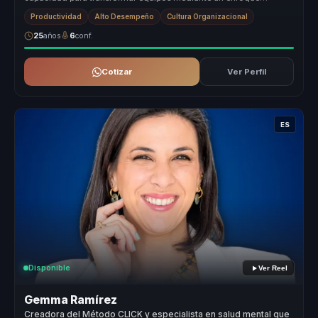
innovador y práctico....
Productividad
Alto Desempeño
Cultura Organizacional
25
años
6
conf.
Cotizar
Ver Perfil
ES
Disponible
Ver Reel
Gemma Ramírez
Creadora del Método CLICK y especialista en salud mental que