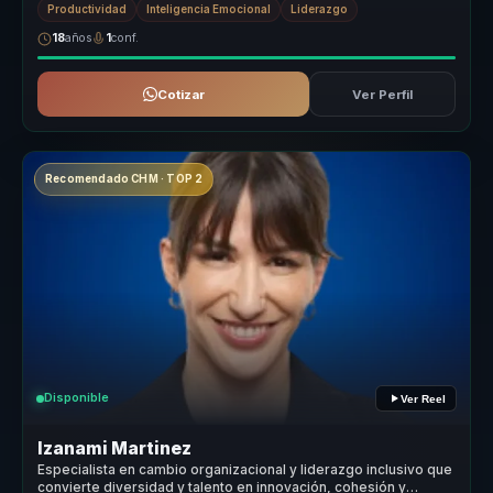
Productividad
Inteligencia Emocional
Liderazgo
18
años
1
conf.
Cotizar
Ver Perfil
Recomendado CHM · TOP 2
Disponible
Ver Reel
Izanami Martinez
Especialista en cambio organizacional y liderazgo inclusivo que
convierte diversidad y talento en innovación, cohesión y