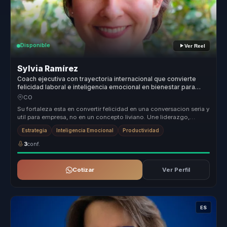
Disponible
Ver Reel
Sylvia Ramírez
Coach ejecutiva con trayectoria internacional que convierte
felicidad laboral e inteligencia emocional en bienestar para
lideres.
CO
Su fortaleza esta en convertir felicidad en una conversacion seria y
util para empresa, no en un concepto liviano. Une liderazgo,
bienest...
Estrategia
Inteligencia Emocional
Productividad
3
conf.
Cotizar
Ver Perfil
ES