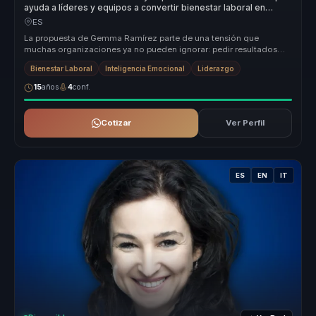
ayuda a líderes y equipos a convertir bienestar laboral en
productividad, foco y resiliencia.
ES
La propuesta de Gemma Ramírez parte de una tensión que
muchas organizaciones ya no pueden ignorar: pedir resultados
altos en contextos do...
Bienestar Laboral
Inteligencia Emocional
Liderazgo
15
años
4
conf.
Cotizar
Ver Perfil
ES
EN
IT