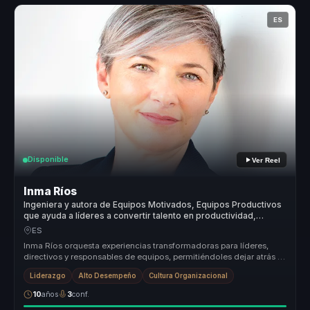
ES
Disponible
Ver Reel
Inma Ríos
Ingeniera y autora de Equipos Motivados, Equipos Productivos
que ayuda a líderes a convertir talento en productividad,
cohesión y alto rendimiento.
ES
Inma Ríos orquesta experiencias transformadoras para líderes,
directivos y responsables de equipos, permitiéndoles dejar atrás la
desalin...
Liderazgo
Alto Desempeño
Cultura Organizacional
10
años
3
conf.