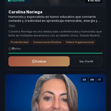
Disponible
Ver Reel
Carolina Noriega
Humorista y especialista en humor educativo que convierte
comedia y creatividad en aprendizaje memorable, energía y
productividad para equipos.
ES
Carolina Noriega es una destacada conferencista y humorista que
brilla en múltiples escenarios con su talento único. Desde Madrid,
conect...
Productividad
Comunicación Efectiva
Cultura Organizacional
17
años
Cotizar
Ver Perfil
ES
EN
IT