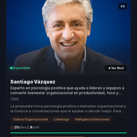
ES
Disponible
Ver Reel
Santiago Vázquez
Experto en psicología positiva que ayuda a líderes y equipos a
convertir bienestar organizacional en productividad, foco y
cultura saludable.
ES
La propuesta toma psicología positiva y bienestar organizacional y
la traduce a conversaciones que sí ayudan a decidir mejor. Para
lidere...
Cultura Organizacional
Liderazgo
Inteligencia Emocional
25
años
8
conf.