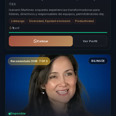
mejores decisiones para organizaciones.
ES
Izanami Martinez orquesta experiencias transformadoras para
líderes, directivos y responsables de equipos, permitiéndoles dejar
atrás equ...
Liderazgo
Diversidad, Equidad e Inclusión
Productividad
1
conf.
Cotizar
Ver Perfil
BILINGÜE
Recomendado CHM · TOP 3
Disponible