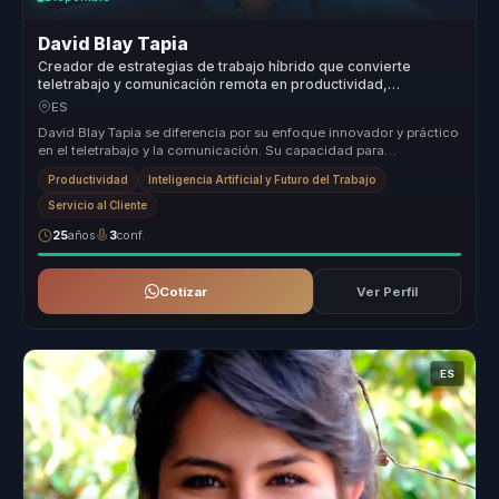
David Blay Tapia
Creador de estrategias de trabajo híbrido que convierte
teletrabajo y comunicación remota en productividad,
coordinación y bienestar para empresas.
ES
David Blay Tapia se diferencia por su enfoque innovador y práctico
en el teletrabajo y la comunicación. Su capacidad para
implementar mod...
Productividad
Inteligencia Artificial y Futuro del Trabajo
Servicio al Cliente
25
años
3
conf.
Cotizar
Ver Perfil
ES