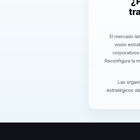
¿P
tr
El mercado la
visión estra
corporativos
Reconfigura la m
Las organ
estratégicos ob