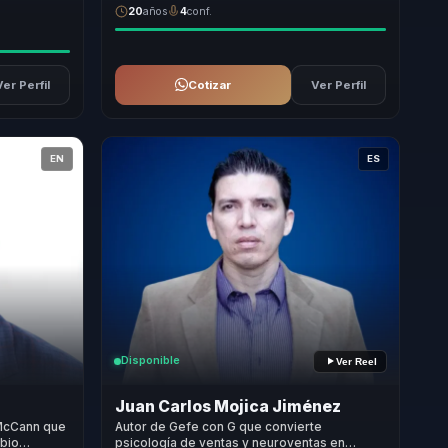
20
años
4
conf.
Ver Perfil
Cotizar
Ver Perfil
EN
ES
Disponible
Ver Reel
Juan Carlos Mojica Jiménez
 McCann que
Autor de Gefe con G que convierte
mbio
psicología de ventas y neuroventas en