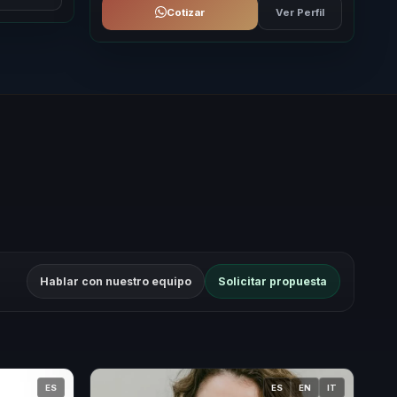
Cotizar
Ver Perfil
Hablar con nuestro equipo
Solicitar propuesta
ES
ES
EN
IT