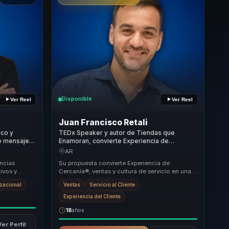
Disponible
Ver Reel
Ver Reel
Juan Francisco Retali
ico y
TEDx Speaker y autor de Tiendas que
te mensajes
Enamoran, convierte Experiencia de
cia y
Cercanía® en lealtad, ventas y cultura de
AR
.
servicio para empresas
encias
Su propuesta convierte Experiencia de
ivos y
Cercanía®, ventas y cultura de servicio en una
les a dejar
conversación accionable para comercios,
izacional
Ventas
Servicio al Cliente
servicios, h...
Experiencia del Cliente
18
años
Ver Perfil