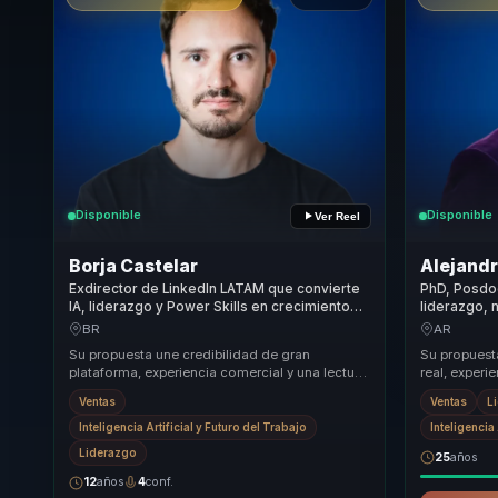
Disponible
Disponible
Ver Reel
Borja Castelar
Alejand
Exdirector de LinkedIn LATAM que convierte
PhD, Posdo
IA, liderazgo y Power Skills en crecimiento
liderazgo, 
comercial, talento relevante y decisiones
firmes, inf
BR
AR
ejecutivas.
líderes y e
Su propuesta une credibilidad de gran
Su propues
plataforma, experiencia comercial y una lectura
real, experi
muy práctica del trabajo actual. Borja ayuda a
empresarial 
Ventas
Ventas
L
buye...
skills ...
Inteligencia Artificial y Futuro del Trabajo
Inteligencia 
Liderazgo
25
años
12
años
4
conf.