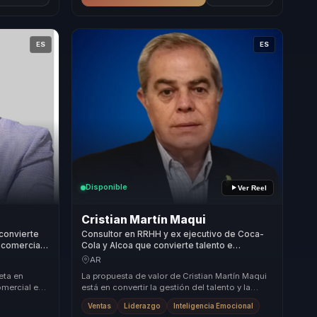
ES
ES
Disponible
Ver Reel
Cristian Martín Maqui
convierte
Consultor en RRHH y ex ejecutivo de Coca-
 comercial
Cola y Alcoa que convierte talento e
cieros.
inteligencia emocional en cohesión para
AR
líderes y equipos.
eta en
La propuesta de valor de Cristian Martín Maqui
omercial en
está en convertir la gestión del talento y la
es y
inteligencia emocional en herramientas concr...
Ventas
Liderazgo
Inteligencia Emocional