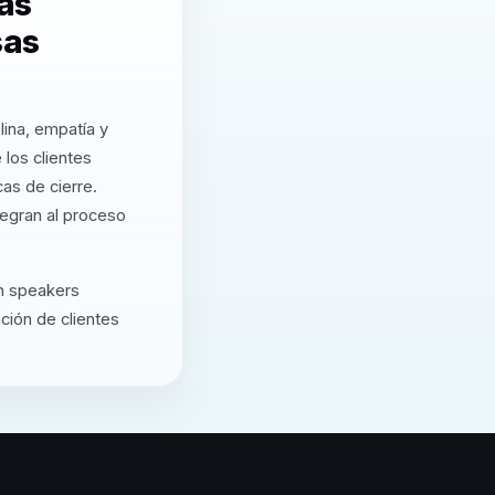
tas
sas
ina, empatía y
 los clientes
as de cierre.
tegran al proceso
n speakers
ción de clientes