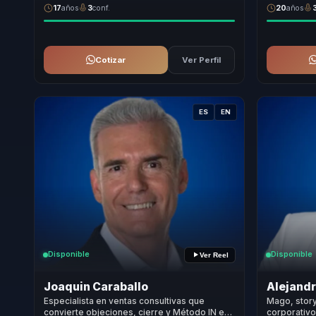
17
años
3
conf.
20
años
Cotizar
Ver Perfil
ES
EN
Disponible
Disponible
Ver Reel
Joaquin Caraballo
Alejandr
Especialista en ventas consultivas que
Mago, story
convierte objeciones, cierre y Método IN en
corporativ