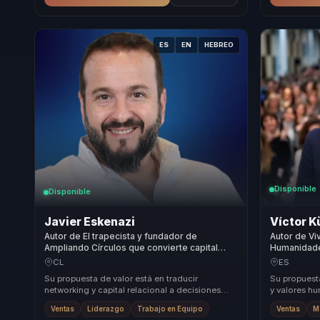
ES
EN
HEBREO
Disponible
Disponible
Javier Eskenazi
Víctor K
Autor de El trapecista y fundador de
Autor de Viv
Ampliando Círculos que convierte capital
Humanidades
relacional en ventas y confianza comercial.
en confianz
CL
ES
Su propuesta de valor está en traducir
Su propuest
networking y capital relacional a decisiones
y valores hu
concretas de venta, colaboración y cultura. No
lenguaje y a
Ventas
Liderazgo
Trabajo en Equipo
Ventas
M
presen...