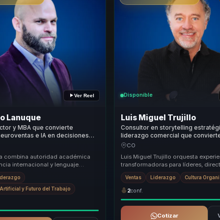
Disponible
Ver Reel
ro Lanuque
Luis Miguel Trujillo
ctor y MBA que convierte
Consultor en storytelling estratég
neuroventas e IA en decisiones
liderazgo comercial que convier
luencia comercial y ejecución para
complejos en recordación, influen
CO
quipos
motivación para líderes y equipos
ta combina autoridad académica
Luis Miguel Trujillo orquesta experi
encia internacional y lenguaje
transformadoras para líderes, direct
para traducir neurociencia, power
responsables de equipos, ayudándo
iderazgo
Ventas
Liderazgo
Cultura Organ
atrás ...
Artificial y Futuro del Trabajo
2
conf.
Cotizar