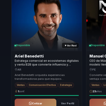
Disponible
Disponible
Ver Reel
Ariel Benedetti
Manuel 
Estratega comercial en ecosistemas digitales
CEO de Más
y venta B2B que convierte influencia y
modelo Ven
confianza comercial en crecimiento para
ventas cons
AR
PE
equipos de alto desempeño.
tecnología 
Ariel Benedetti orquesta experiencias
Convierte ve
empresas B
transformadoras para que equipos
ventaja comp
transformac
comerciales, liderazgo de ventas y
estrategia c
Ventas
Comunicación Efectiva
Estrategia
Ventas
L
organizaciones orientadas al cr...
te...
1
conf.
23
años
Cotizar
Ver Perfil