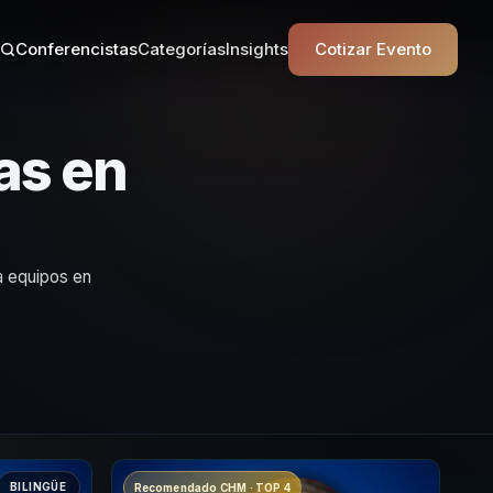
Conferencistas
Categorías
Insights
Cotizar Evento
as en
a equipos en
BILINGÜE
Recomendado CHM · TOP 4