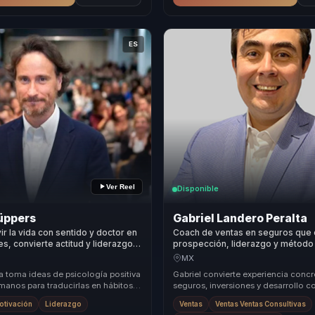
ES
Ver Reel
Disponible
üppers
Gabriel Landero Peralta
ir la vida con sentido y doctor en
Coach de ventas en seguros que 
, convierte actitud y liderazgo
prospección, liderazgo y método
a, clima y energía para equipos.
en crecimiento para equipos finan
MX
a toma ideas de psicología positiva
Gabriel convierte experiencia concr
manos para traducirlas en hábitos,
seguros, inversiones y desarrollo c
ctitudes que la audiencia puede...
aprendizajes accionables para líder
otivación
Liderazgo
Ventas
Ventas Ventas Consultivas
equipos ...