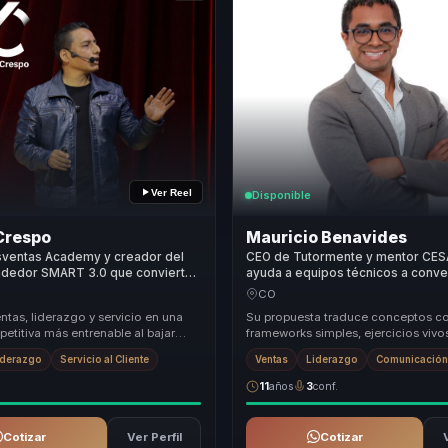
Ver Reel
Disponible
Crespo
Mauricio Benavides
ventas Academy y creador del
CEO de Tutormente y mentor CES
dedor SMART 3.0 que convierte
ayuda a equipos técnicos a conver
ultivas, liderazgo comercial y
liderazgo, persuasión e IA en crite
CO
en equipos más efectivos para
influencia y acción.
ntas, liderazgo y servicio en una
Su propuesta traduce conceptos c
2B y organizaciones en
etitiva más entrenable al bajar
frameworks simples, ejercicios vivo
ión.
omercial, hábitos de ejecución y
conversaciones aplicables para que
iderazgo
Servicio al Cliente
Ventas
Liderazgo
Comunicación 
equipos convier...
11
años
3
conf.
Cotizar
Ver Perfil
Cotizar