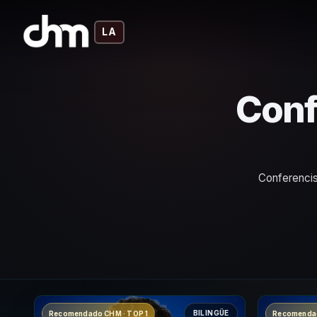
LA
Conf
Conferencis
BILINGÜE
Recomendado CHM · TOP 1
Recomendad