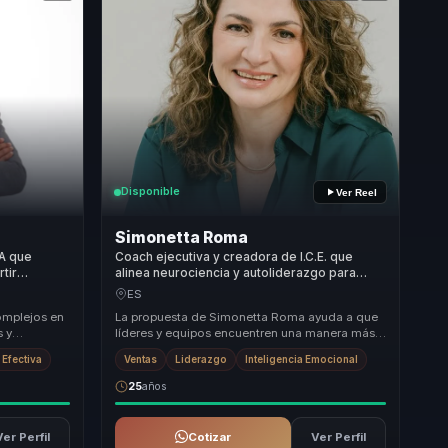
Disponible
Ver Reel
Simonetta Roma
A que
Coach ejecutiva y creadora de I.C.E. que
tir
alinea neurociencia y autoliderazgo para
rio,
líderes y organizaciones más conscientes.
ES
omplejos en
La propuesta de Simonetta Roma ayuda a que
s y
líderes y equipos encuentren una manera más
 los
propia y efectiva de influir, comunicar y
Efectiva
Ventas
Liderazgo
Inteligencia Emocional
decidir....
25
años
Ver Perfil
Cotizar
Ver Perfil