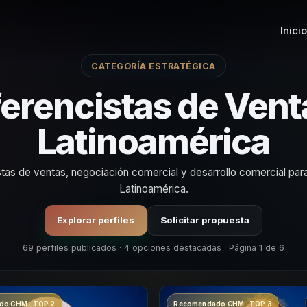
Inicio
CATEGORÍA ESTRATÉGICA
erencistas de Vent
Latinoamérica
tas de ventas, negociación comercial y desarrollo comercial par
Latinoamérica.
Explorar perfiles
Solicitar propuesta
69 perfiles publicados · 4 opciones destacadas · Página 1 de 6
o CHM · TOP 2
Recomendado CHM · TOP 3