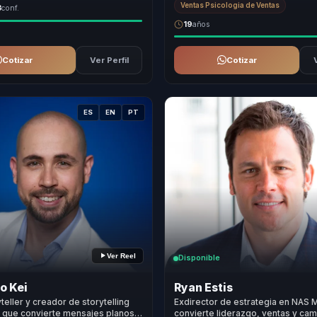
Ventas Psicologia de Ventas
3
conf.
19
años
Cotizar
Ver Perfil
Cotizar
ES
EN
PT
Ver Reel
Disponible
o Kei
Ryan Estis
teller y creador de storytelling
Exdirector de estrategia en NAS
o que convierte mensajes planos
convierte liderazgo, ventas y ca