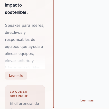
impacto
cualquier organización que bu
mejorar su rendimiento y fome
sostenible.
un ambiente de trabajo positiv
motivador.
Speaker para lideres,
directivos y
responsables de
equipos que ayuda a
alinear equipos,
elevar criterio y
liderar con claridad
en contextos
Leer más
complejos. Integra
neurociencia y
LO QUE LO
comportamiento en
DISTINGUE
Leer más
decisiones practicas.
El diferencial de