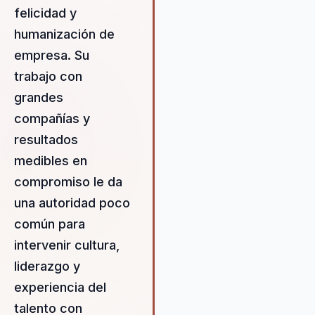
directamente implementables
felicidad y
el entorno organizacional. Ana
humanización de
destaca por su capacidad par
empresa. Su
crear culturas de alto rendimi
que impulsan la felicidad y la
trabajo con
productividad, revolucionando 
grandes
manera en que las empresas
compañías y
fomentan el compromiso y el
talento. Su trabajo ha resultad
resultados
aumentos significativos en el
medibles en
engagement y la productivida
compromiso le da
las organizaciones, mejorando
solo la rentabilidad, sino tamb
una autoridad poco
el bienestar y la cohesión de l
común para
equipos de trabajo. Ana Aymer
intervenir cultura,
es una líder en el ámbito del
liderazgo y
engagement y la transformaci
organizacional, cuya experienc
experiencia del
enfoque innovador la conviert
talento con
en una aliada invaluable para