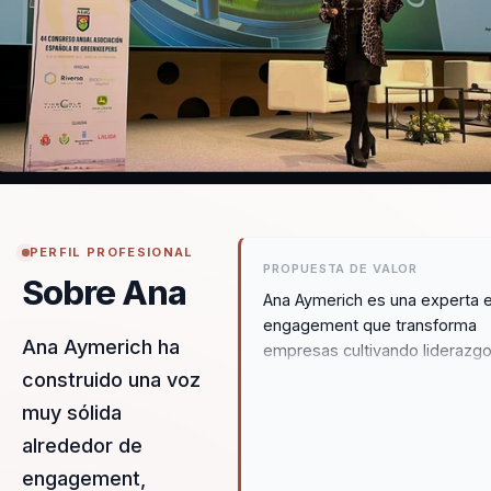
PERFIL PROFESIONAL
PROPUESTA DE VALOR
Sobre Ana
Ana Aymerich es una experta 
engagement que transforma
Ana Aymerich ha
empresas cultivando liderazgo
felicidad y productividad a tra
construido una voz
de la humanización y el desarr
muy sólida
del talento. Su enfoque innova
alrededor de
combina la neurociencia aplic
con estrategias prácticas que
engagement,