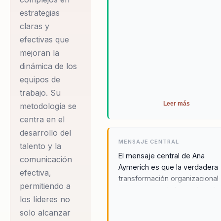
capacidad para crear
estrategias
culturas de alto
claras y
rendimiento que
efectivas que
impulsan la felicidad
mejoran la
y la productividad. Su
dinámica de los
enfoque único en la
equipos de
humanización de las
trabajo. Su
empresas ha
Leer más
metodología se
revolucionado la
centra en el
manera en que estas
desarrollo del
MENSAJE CENTRAL
talento y la
fomentan el
El mensaje central de Ana
comunicación
compromiso y el
Aymerich es que la verdadera
efectiva,
talento,
transformación organizacional
permitiendo a
convirtiéndola en una
comienza con la humanización
los líderes no
talento. A través de la
de las expertas más
solo alcanzar
neurociencia aplicada y el
solicitadas para