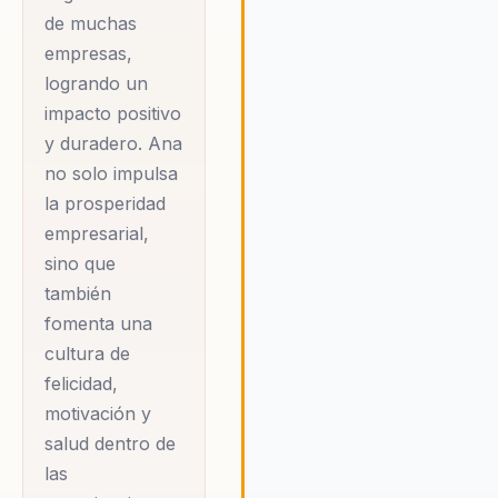
en rentabilidad,
busque un cambio real y positi
de muchas
productividad,
empresas,
bienestar y ventas.
logrando un
impacto positivo
El compromiso de
y duradero. Ana
Ana con la
no solo impulsa
la prosperidad
excelencia y el
empresarial,
desarrollo humano
sino que
se refleja en su
también
filosofía de trabajo,
fomenta una
que aboga por la
cultura de
creación de un
felicidad,
ambiente de trabajo
motivación y
donde la libertad
salud dentro de
personal y la pasión
las
sean el motor del