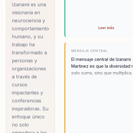
Izanami es una
Actitud, Creatividad,
visionaria en
Crecimiento
neurociencia y
Personal,
comportamiento
Leer más
Crecimiento
humano, y su
Profesional,
trabajo ha
Espiritualidad, Éxito,
MENSAJE CENTRAL
transformado a
Impacto, Liderazgo,
El mensaje central de Izanami
personas y
Martinez es que la diversidad 
Motivación,
organizaciones
solo suma, sino que multiplica.
a través de
Neurociencia,
través de la neurociencia y el
cursos
Potencial, Propósito,
liderazgo inclusivo, las
impactantes y
organizaciones pueden
Resiliencia, Valores
transformar sus desafíos en
conferencias
«Descubra a Izanami
oportunidades de crecimiento
inspiradoras. Su
Martínez, una
éxito. Izanami cree firmement
enfoque único
visionaria en
que el liderazgo inclusivo es la
no solo
clave para desbloquear el
neurociencia y
empodera a los