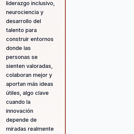
conferencias y formaciones,
liderazgo inclusivo,
Izanami proporciona herramie
neurociencia y
prácticas y basadas en la
desarrollo del
neurociencia que permiten a l
líderes identificar y maximizar 
talento para
potencial oculto de sus equipo
construir entornos
Esto se traduce en una cultura
donde las
trabajo más cohesionada y
personas se
productiva, donde cada miem
del equipo se siente valorado 
sienten valoradas,
empoderado para contribuir al
colaboran mejor y
éxito colectivo. La metodologí
aportan más ideas
Izanami se basa en principios 
liderazgo inclusivo que fomen
útiles, algo clave
la colaboración y la creatividad
cuando la
permitiendo a las organizacio
innovación
adaptarse y prosperar en un
entorno empresarial en const
depende de
cambio.
miradas realmente