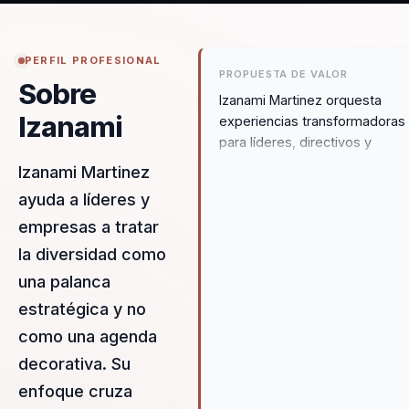
PERFIL PROFESIONAL
PROPUESTA DE VALOR
Sobre
Izanami Martinez orquesta
Izanami
experiencias transformadoras
para líderes, directivos y
responsables de equipos,
Izanami Martinez
permitiéndoles dejar atrás
ayuda a líderes y
equipos desalineados y constr
empresas a tratar
liderazgo estratégico y cohes
desde el liderazgo, talento y
la diversidad como
cultura organizacional. Su
una palanca
propuesta de valor se centra e
estratégica y no
creación de entornos de traba
inclusivos donde la diversidad
como una agenda
solo es aceptada, sino celebr
decorativa. Su
como un motor de innovación 
enfoque cruza
crecimiento. A través de sus