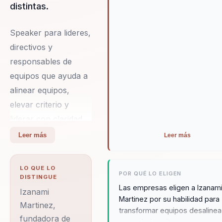
distintas.
Speaker para lideres,
directivos y
responsables de
equipos que ayuda a
alinear equipos,
elevar criterio y
liderar con claridad
en contextos
Leer más
Leer más
complejos. Integra
neurociencia y
LO QUE LO
POR QUÉ LO ELIGEN
comportamiento en
DISTINGUE
Las empresas eligen a Izanam
decisiones practicas.
Izanami
Martinez por su habilidad para
Su diferencial:
Martinez,
transformar equipos desaline
fundadora de
combina ciencia del
en unidades altamente