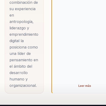
profesional con sus
combinación de
para contribuir al éxito colectiv
conferencias y
su experiencia
formaciones.»
en
Embajadora de la
antropología,
Transformación y
liderazgo y
emprendimiento
Liderazgo Perfil
digital la
Integral de Izanami
posiciona como
Martínez: Líder en
una líder de
Transformación y
pensamiento en
Crecimiento Izanami
el ámbito del
Martínez no solo se
desarrollo
distingue como
humano y
madre y antropóloga,
organizacional.
Leer más
sino también como
fundadora de
Soulgate, una