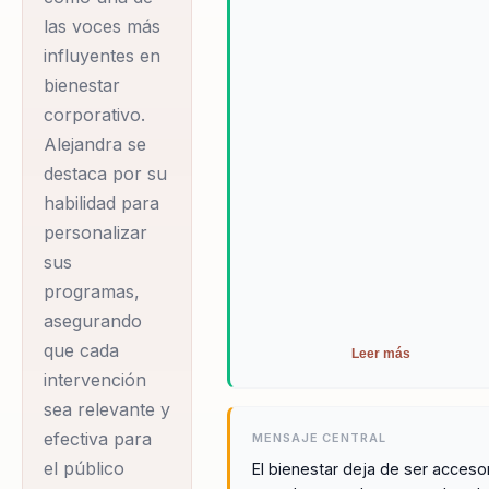
organización.
las voces más
mindfulness,
influyentes en
comunicación no
bienestar
violenta y
corporativo.
actividades
Alejandra se
creativas,
destaca por su
promoviendo un
habilidad para
cambio tangible en
personalizar
la vida de las
sus
personas. Como
programas,
Gerente General de
asegurando
Uno a Uno
que cada
Leer más
Seguros, Alejandra
intervención
sea relevante y
aplica sus
efectiva para
conocimientos
MENSAJE CENTRAL
el público
El bienestar deja de ser acceso
sobre liderazgo