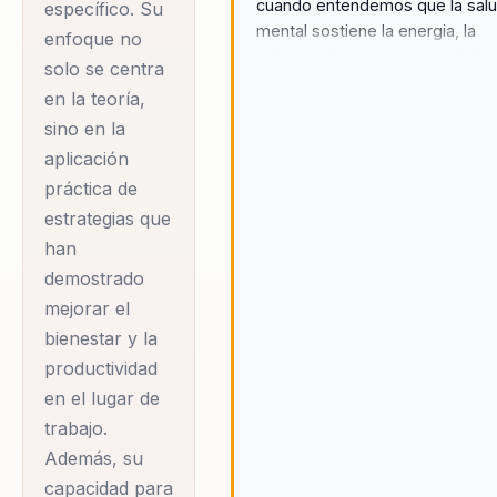
cuando entendemos que la sal
específico. Su
positivo y
mental sostiene la energia, la
enfoque no
comunicación
relacion y la permanencia del
solo se centra
consciente,
equipo.
en la teoría,
consolidando su
sino en la
trayectoria como
aplicación
una de las voces
práctica de
más influyentes en
estrategias que
temas de salud
han
mental y bienestar
demostrado
corporativo. Su
mejorar el
metodología ha
bienestar y la
productividad
demostrado
en el lugar de
resultados
trabajo.
duraderos en la
Además, su
felicidad y la salud
capacidad para