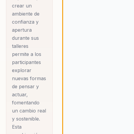
mental de los
crear un
asistentes. Alejandra
ambiente de
no solo inspira, sino
confianza y
que equipa a sus
apertura
audiencias con
durante sus
herramientas
talleres
prácticas para
permite a los
generar cambios
participantes
inmediatos en su
explorar
nuevas formas
bienestar y
de pensar y
productividad. Cada
actuar,
charla y taller es
fomentando
diseñado según las
un cambio real
necesidades de su
y sostenible.
público, asegurando
Esta
relevancia y