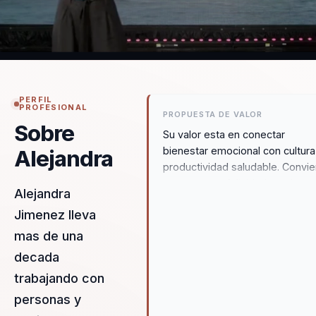
PERFIL
PROFESIONAL
PROPUESTA DE VALOR
Sobre
Su valor esta en conectar
bienestar emocional con cultura
Alejandra
productividad saludable. Convie
temas como felicidad en el
Alejandra
trabajo, salud mental y
Jimenez lleva
autocuidado en herramientas
concretas para equipos reales.
mas de una
decada
trabajando con
personas y