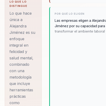
LO QUE LO
década, Alejandra
DISTINGUE
ha impactado de
Lo que hace
POR QUÉ LO ELIGEN
manera positiva a
única a
Las empresas eligen a Alejandr
Alejandra
Jiménez por su capacidad para
cientos de personas
transformar el ambiente laboral
Jiménez es su
y equipos a través
mejorar la salud mental de sus
enfoque
de sus charlas
equipos. Sus talleres sobre
integral en
inspiradoras y
comunicación consciente y
felicidad y
mindfulness han demostrado
talleres prácticos.
salud mental,
resultados duraderos,
Su misión es clara:
promoviendo un ambiente de
combinado
demostrar que la
trabajo positivo y reduciendo el
con una
felicidad es una
estrés. Alejandra ofrece
metodología
soluciones personalizadas que
herramienta
que incluye
aseguran relevancia y efectivid
esencial para
herramientas
lo que la convierte en una opci
mejorar tanto la vida
prácticas
preferida para organizaciones 
personal como el
buscan mejorar su clima laboral
como