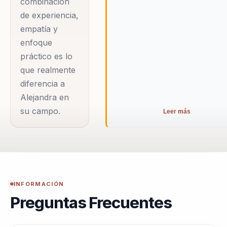
combinación
efectividad. Con una
de experiencia,
experiencia amplia
empatía y
trabajando con
enfoque
equipos
práctico es lo
corporativos y
que realmente
familias, su enfoque
diferencia a
combina ciencia,
Alejandra en
su campo.
experiencia y
Leer más
empatía, ofreciendo
soluciones
personalizadas que
promueven un
ambiente de trabajo
INFORMACIÓN
Preguntas Frecuentes
positivo, reduciendo
el estrés y