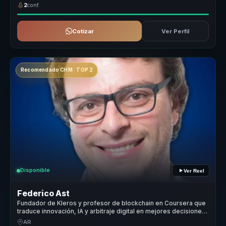
2
conf.
Cotizar
Ver Perfil
Recomendado CHM · TOP 2
Disponible
Ver Reel
Federico Ast
Fundador de Kleros y profesor de blockchain en Coursera que
traduce innovación, IA y arbitraje digital en mejores decisiones
para líderes.
AR