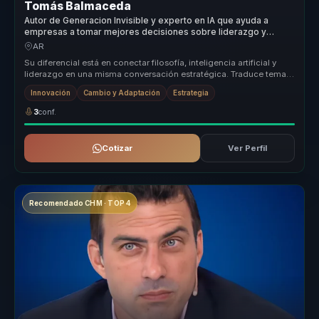
Tomás Balmaceda
Autor de Generacion Invisible y experto en IA que ayuda a
empresas a tomar mejores decisiones sobre liderazgo y
cambio generacional.
AR
Su diferencial está en conectar filosofía, inteligencia artificial y
liderazgo en una misma conversación estratégica. Traduce temas
compl...
Innovación
Cambio y Adaptación
Estrategia
3
conf.
Cotizar
Ver Perfil
Recomendado CHM · TOP 4