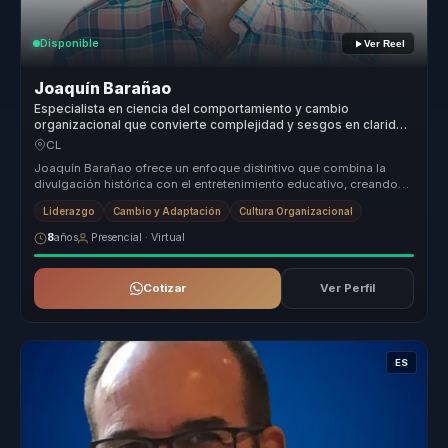
Disponible
Ver Reel
Joaquín Barañao
Especialista en ciencia del comportamiento y cambio
organizacional que convierte complejidad y sesgos en claridad
para líderes y equipos.
CL
Joaquín Barañao ofrece un enfoque distintivo que combina la
divulgación histórica con el entretenimiento educativo, creando
una experienc...
Liderazgo
Cambio y Adaptación
Cultura Organizacional
8
años
Presencial · Virtual
Cotizar
Ver Perfil
ES