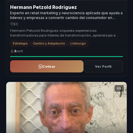
Hermann Petzold Rodriguez
Experto en retail marketing y neurociencia aplicada que ayuda a
lideres y empresas a convertir cambio del consumidor en
decisiones y ventaja competitiva.
EC
Hermann Petzold Rodriguez orquesta experiencias
transformadoras para líderes de transformación, aprendizaje e
innovación organizacional, ...
Estrategia
Cambio y Adaptación
Liderazgo
3
conf.
Cotizar
Ver Perfil
ES