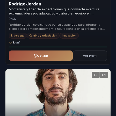
Rodrigo Jordan
Montanista y lider de expediciones que convierte aventura
extrema, liderazgo adaptativo y trabajo en equipo en
resiliencia para lideres y empresas.
CL
Rodrigo Jordan se distingue por su capacidad para integrar la
ciencia del comportamiento y la neurociencia en la práctica del
liderazgo, ...
Liderazgo
Cambio y Adaptación
Innovación
3
conf.
Cotizar
Ver Perfil
ES
EN