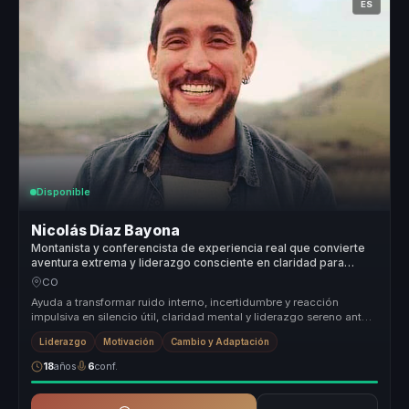
ES
Disponible
Nicolás Díaz Bayona
Montanista y conferencista de experiencia real que convierte
aventura extrema y liderazgo consciente en claridad para
equipos.
CO
Ayuda a transformar ruido interno, incertidumbre y reacción
impulsiva en silencio útil, claridad mental y liderazgo sereno ante
escenario...
Liderazgo
Motivación
Cambio y Adaptación
18
años
6
conf.