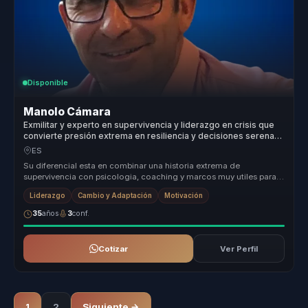
Disponible
Manolo Cámara
Exmilitar y experto en supervivencia y liderazgo en crisis que
convierte presión extrema en resiliencia y decisiones serenas
para equipos.
ES
Su diferencial esta en combinar una historia extrema de
supervivencia con psicologia, coaching y marcos muy utiles para
afrontar cambio. ...
Liderazgo
Cambio y Adaptación
Motivación
35
años
3
conf.
Cotizar
Ver Perfil
1
2
Siguiente →