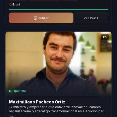
5
conf.
Cotizar
Ver Perfil
ES
Disponible
Maximiliano Pacheco Ortiz
Ex ministro y empresario que convierte innovacion, cambio
organizacional y liderazgo transformacional en ejecucion para
lideres y empresas.
CL