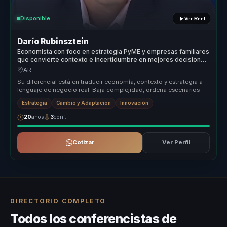
Disponible
Ver Reel
Darío Rubinsztein
Economista con foco en estrategia PyME y empresas familiares
que convierte contexto e incertidumbre en mejores decisiones
para líderes de negocio.
AR
Su diferencial está en traducir economía, contexto y estrategia a
lenguaje de negocio real. Baja complejidad, ordena escenarios y
convier...
Estrategia
Cambio y Adaptación
Innovación
20
años
3
conf.
Cotizar
Ver Perfil
DIRECTORIO COMPLETO
Todos los conferencistas de