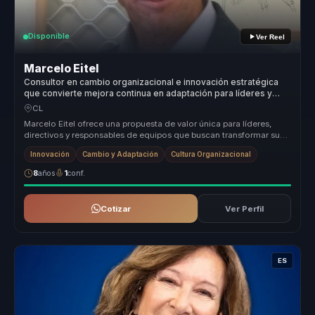
Disponible
Ver Reel
Marcelo Eitel
Consultor en cambio organizacional e innovación estratégica
que convierte mejora continua en adaptación para líderes y
equipos.
CL
Marcelo Eitel ofrece una propuesta de valor única para líderes,
directivos y responsables de equipos que buscan transformar sus
organizac...
Innovación
Cambio y Adaptación
Cultura Organizacional
8
años
1
conf.
Cotizar
Ver Perfil
ES