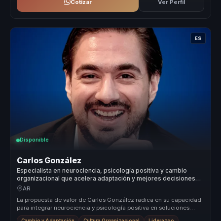
Cotizar
Ver Perfil
ES
Disponible
Carlos González
Especialista en neurociencia, psicología positiva y cambio
organizacional que acelera adaptación y mejores decisiones
para líderes y equipos.
AR
La propuesta de valor de Carlos González radica en su capacidad
para integrar neurociencia y psicología positiva en soluciones
prácticas ...
Cambio y Adaptación
Cultura Organizacional
Liderazgo