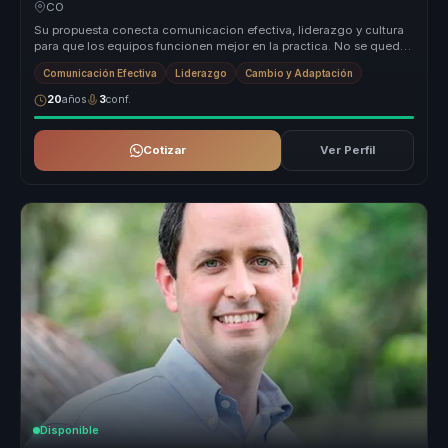
y equipos.
CO
Su propuesta conecta comunicacion efectiva, liderazgo y cultura
para que los equipos funcionen mejor en la practica. No se queda
en tecni...
Comunicación Efectiva
Liderazgo
Cambio y Adaptación
20
años
3
conf.
Cotizar
Ver Perfil
Disponible