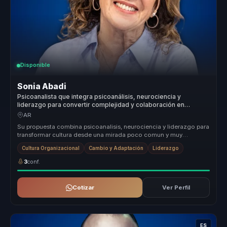
Disponible
Sonia Abadi
Psicoanalista que integra psicoanálisis, neurociencia y
liderazgo para convertir complejidad y colaboración en
mejores decisiones para directivos y equipos.
AR
Su propuesta combina psicoanalisis, neurociencia y liderazgo para
transformar cultura desde una mirada poco comun y muy
estrategica. Hace...
Cultura Organizacional
Cambio y Adaptación
Liderazgo
3
conf.
Cotizar
Ver Perfil
ES