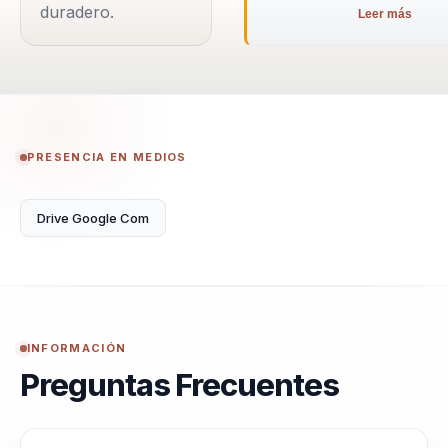
duradero.
Leer más
ayudándolos a tomar
decisiones informadas y
estratégicas. Su enfoque
en el liderazgo claro y
decisiv...
PRESENCIA EN MEDIOS
Drive Google Com
INFORMACIÓN
Preguntas Frecuentes