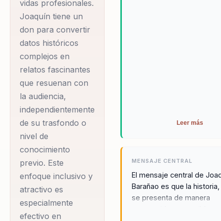
no solo sean informativas,
vidas profesionales.
desalineación de
también altamente disfruta
Joaquín tiene un
Esto fomenta un ambiente
equipos, consolidando
don para convertir
aprendizaje positivo, dond
un liderazgo estratégico
datos históricos
asistentes se sienten mot
complejos en
que promueve la
aplicar lo aprendido en sus
relatos fascinantes
cohesión y el enfoque
diarios, mejorando tanto e
rendimiento individual com
que resuenan con
en el talento y la cultura
colectivo.
la audiencia,
organizacional. Con su
independientemente
experiencia, Joaquín ha
de su trasfondo o
Leer más
trabajado con una
nivel de
variedad de
conocimiento
organizaciones,
MENSAJE CENTRAL
previo. Este
ayudándolas a
El mensaje central de Joa
enfoque inclusivo y
transformar sus
Barañao es que la historia
atractivo es
se presenta de manera
estructuras internas
especialmente
entretenida y accesible, 
para mejorar la eficiencia
efectivo en
ser una herramienta pode