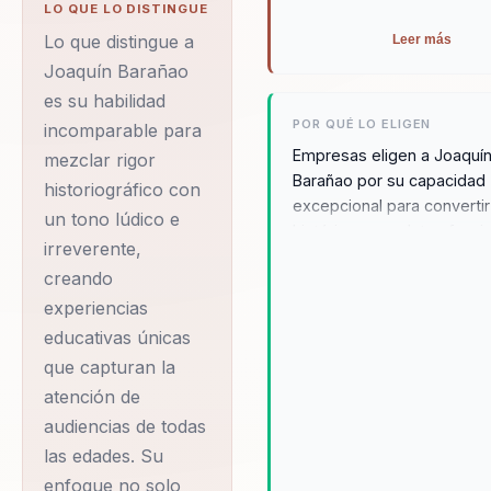
LO QUE LO DISTINGUE
solo se adapten al cambio,
diferencial: combina
Lo que distingue a
Leer más
que también prosperen en 
ciencia del
Joaquín Barañao
comportamiento con
es su habilidad
aplicacion practica para
POR QUÉ LO ELIGEN
incomparable para
organizaciones. Joaquín
Empresas eligen a Joaquí
mezclar rigor
Barañao por su capacidad
Barañao es un
historiográfico con
excepcional para converti
conferencista de
un tono lúdico e
históricos en relatos fasci
irreverente,
renombre que se
que capturan la atención y 
creando
especializa en guiar a
interés de las audiencias. 
enfoque personalizado as
experiencias
líderes, directivos y
que cada presentación se
educativas únicas
responsables de equipos
relevante y significativa, 
que capturan la
hacia la excelencia
una impresión duradera en
atención de
organizacional. Su
participantes. Joaquín se 
audiencias de todas
tiempo para comprender l
enfoque está diseñado
las edades. Su
necesidades y objetivos
para ayudar a las
específicos de cada organ
enfoque no solo