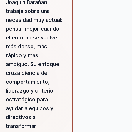
Joaquín Barañao
creando una experiencia ú
trabaja sobre una
para las empresas que bu
necesidad muy actual:
inspirar y educar a sus eq
habilidad para transformar
pensar mejor cuando
curiosos en narrativas
el entorno se vuelve
cautivadoras proporciona a
más denso, más
organizaciones una herram
poderosa para promover 
rápido y más
cultura de aprendizaje cont
ambiguo. Su enfoque
integrar elementos de stor
cruza ciencia del
en sus presentaciones, Jo
logra captar la atención de
comportamiento,
audiencia y mantener su in
liderazgo y criterio
lo largo de toda la confere
estratégico para
Esta capacidad para conec
el público es fundamental 
ayudar a equipos y
fomentar un ambiente don
directivos a
aprendizaje es tanto un ob
transformar
como un proceso disfrutab