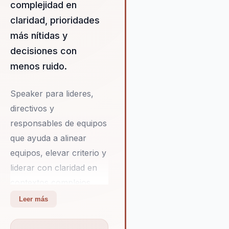
complejidad en
empresas que contratan a
no solo reciben una confer
claridad, prioridades
sino una experiencia
más nítidas y
transformadora que motiva
decisiones con
empleados a aplicar nueva
y perspectivas en su traba
menos ruido.
diario. Esto no solo mejora
rendimiento individual, sin
Speaker para lideres,
también impulsa la innovac
directivos y
colaboración dentro de lo
equipos. En un mundo emp
responsables de equipos
que valora cada vez más l
que ayuda a alinear
adaptabilidad y el pensam
equipos, elevar criterio y
crítico, la propuesta de va
liderar con claridad en
Joaquín es clara: ofrecer a
empresas las herramienta
contextos complejos.
necesarias para enfrentar 
Integra neurociencia y
Leer más
desafíos del futuro con co
comportamiento en
y creatividad. Su enfoque 
decisiones practicas. Su
asegura que las organizac