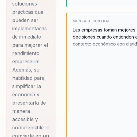
conferencista muy
soluciones
solicitado tanto en el
prácticas que
ámbito corporativo
pueden ser
MENSAJE CENTRAL
como en el
implementadas
Las empresas toman mejores
académico.
de inmediato
decisiones cuando entienden e
contexto económico con clari
para mejorar el
y lo convierten en estrategia
rendimiento
Además de su labor
accionable.
empresarial.
como consultor,
Además, su
Darío Rubinsztein es
habilidad para
el conductor del
simplificar la
programa radial
economía y
'Cuenta$ Clara$' en
presentarla de
Radio Led y
manera
columnista
accesible y
económico en LN+,
comprensible lo
donde se dedica a
convierte en un