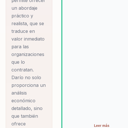
permite ofrecer
organizacional. Esto no solo
prosperar en
un abordaje
mejora la capacidad de las
entornos
empresas para enfrentar desa
práctico y
económicos volátiles.
económicos, sino que también
realista, que se
fomenta un entorno de trabajo
Darío es conocido
traduce en
más colaborativo y eficiente.
por su capacidad
valor inmediato
para simplificar
para las
organizaciones
conceptos
que lo
económicos
contratan.
complejos,
Darío no solo
haciéndolos
proporciona un
accesibles y
análisis
comprensibles para
económico
audiencias de todos
detallado, sino
los niveles. Esto lo
que también
convierte en un
ofrece
Leer más