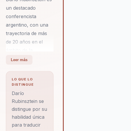
un destacado
conferencista
argentino, con una
trayectoria de más
de 20 años en el
ámbito de la
economía, la gestión
Leer más
de empresas
familiares y la
LO QUE LO
estrategia para
DISTINGUE
PyMEs. Es licenciado
Darío
en Administración y
Rubinsztein se
distingue por su
posee un MBA de la
habilidad única
Universidad de
para traducir
Buenos Aires, lo que