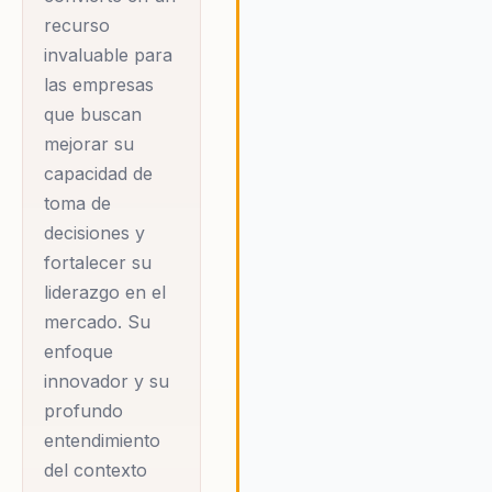
desmitificar la
recurso
economía para el
invaluable para
las empresas
público general. Su
que buscan
estilo directo y
mejorar su
pedagógico le ha
capacidad de
ganado una
toma de
audiencia fiel que
decisiones y
valora su capacidad
fortalecer su
para transformar la
liderazgo en el
economía en una
mercado. Su
herramienta de
enfoque
crecimiento y
innovador y su
desarrollo.
profundo
entendimiento
Darío ha sido
del contexto