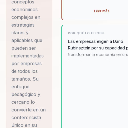
conceptos
le ha proporcionado
económicos
Leer más
una sólida base
complejos en
teórica para abordar
estrategias
los complejos
claras y
POR QUÉ LO ELIGEN
desafíos económicos
aplicables que
Las empresas eligen a Darío
que enfrentan las
pueden ser
Rubinsztein por su capacidad 
empresas hoy en día.
transformar la economía en un
implementadas
herramienta estratégica que
A lo largo de su
por empresas
impulsa el crecimiento y el
carrera, Darío ha
de todos los
desarrollo empresarial. Su
trabajado
tamaños. Su
enfoque cercano y profesional
enfoque
incansablemente
ayuda a los equipos a tomar
decisiones informadas, enfren
pedagógico y
para asesorar a
crisis con herramientas reales 
cercano lo
empresas de
potenciar el liderazgo empresa
convierte en un
diversos sectores,
en todos los niveles de la
conferencista
ayudándolas a
organización. Su solvencia téc
único en su
y comprensión profunda del