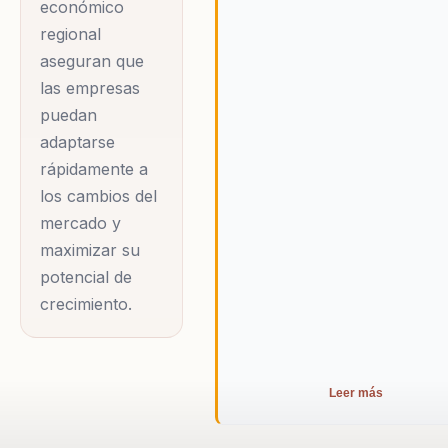
contratado por
económico
regional
numerosas
aseguran que
empresas que
las empresas
buscan beneficiarse
puedan
de su habilidad para
adaptarse
transformar la
rápidamente a
economía en una
los cambios del
herramienta
mercado y
estratégica. Su
maximizar su
enfoque cercano y
potencial de
profesional ayuda a
crecimiento.
los equipos a tomar
decisiones
informadas,
Leer más
enfrentar crisis con
herramientas reales