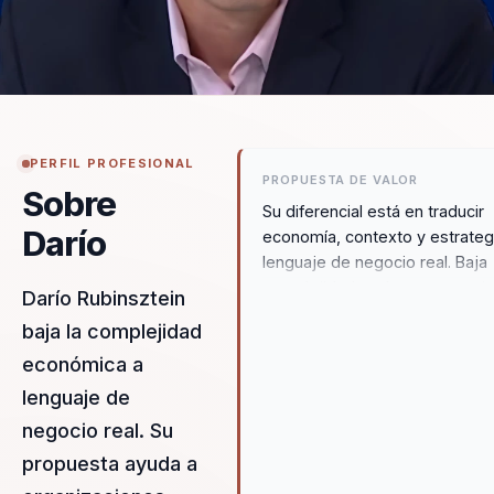
PERFIL PROFESIONAL
PROPUESTA DE VALOR
Sobre
Su diferencial está en traducir
Darío
economía, contexto y estrateg
lenguaje de negocio real. Baja
complejidad, ordena escenario
Darío Rubinsztein
convierte información económ
baja la complejidad
en criterios prácticos para crec
económica a
priorizar y tomar mejores
decisiones.
lenguaje de
negocio real. Su
propuesta ayuda a