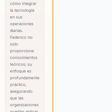
cómo integrar
operativa. Su enfoque se centr
en la creación de un entorno
la tecnología
donde la tecnología sea una
en sus
herramienta para el progreso
operaciones
humano, promoviendo una cult
diarias.
de innovación que priorice el
Federico no
bienestar y el desarrollo
solo
sostenible. Federico invita a las
organizaciones a unirse a él en
proporciona
este viaje hacia un futuro donde
conocimientos
tecnología y la humanidad trab
teóricos; su
juntas para crear un impacto
enfoque es
positivo y duradero en la
profundamente
sociedad.
práctico,
asegurando
que las
organizaciones
puedan aplicar