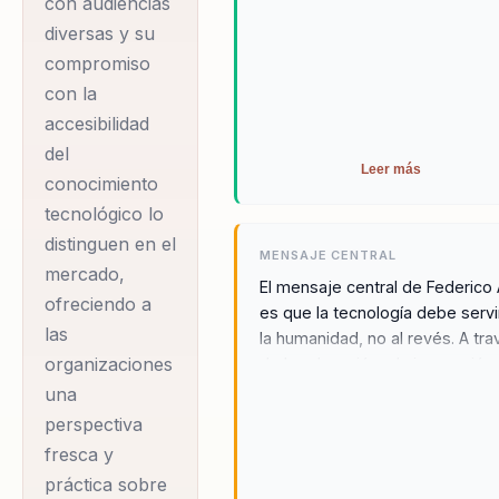
con audiencias
diversas y su
compromiso
con la
accesibilidad
del
Leer más
conocimiento
tecnológico lo
distinguen en el
MENSAJE CENTRAL
mercado,
El mensaje central de Federico 
ofreciendo a
es que la tecnología debe servi
las
la humanidad, no al revés. A tr
organizaciones
de la educación y la innovación,
Federico busca empoderar a la
una
organizaciones para que adopt
perspectiva
tecnologías emergentes de
fresca y
manera efectiva, mejorando así
práctica sobre
calidad de vida y la eficiencia