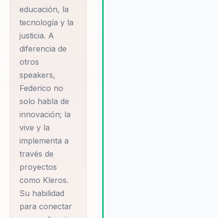
confianza. Su capacidad para
educación, la
personalizar sus presentacione
tecnología y la
según las necesidades
justicia. A
específicas de cada empresa
diferencia de
garantiza que el contenido sea
otros
relevante y de alto impacto,
maximizando el valor de cada
speakers,
interacción.
Federico no
solo habla de
innovación; la
vive y la
implementa a
través de
proyectos
como Kleros.
Su habilidad
para conectar