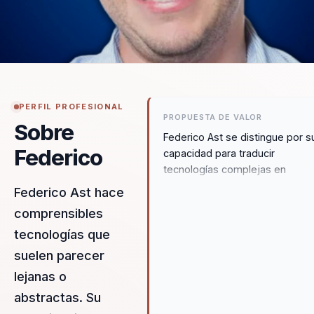
PERFIL PROFESIONAL
PROPUESTA DE VALOR
Sobre
Federico Ast se distingue por s
Federico
capacidad para traducir
tecnologías complejas en
soluciones prácticas que las
Federico Ast hace
organizaciones pueden
comprensibles
implementar de inmediato. Su
tecnologías que
enfoque en la educación accesi
y su experiencia en la resolució
suelen parecer
de disputas mediante blockcha
lejanas o
proporcionan a las empresas u
abstractas. Su
ventaja competitiva en la era