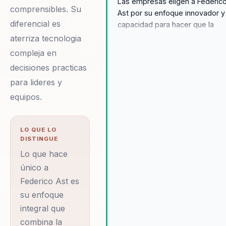
Las empresas eligen a Federic
comprensibles. Su
Ast por su enfoque innovador y
diferencial es
capacidad para hacer que la
tecnología compleja sea
aterriza tecnologia
comprensible y aplicable. Sus
compleja en
conferencias ofrecen a los líde
decisiones practicas
las herramientas necesarias pa
para lideres y
transformar sus organizaciones
promoviendo una cultura de
equipos.
innovación y adaptabilidad.
Testimonios de clientes desta
su habilidad para inspirar y educ
LO QUE LO
DISTINGUE
haciendo que la adopción de
nuevas tecnologías sea un
Lo que hace
proceso fluido y efectivo. Fede
único a
no solo aporta conocimientos
Federico Ast es
técnicos; su enfoque holístico
su enfoque
asegura que las organizacione
integral que
estén preparadas para enfrenta
combina la
los desafíos del futuro con