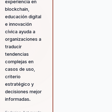
digital. Federico ayuda a las
experiencia en
organizaciones a pasar de la
blockchain,
incertidumbre tecnológica a la
educación digital
implementación efectiva de
estrategias innovadoras que
e innovación
impulsan el crecimiento y la
cívica ayuda a
transformación. Con una
organizaciones a
comprensión profunda de las
necesidades del mercado y un
traducir
enfoque centrado en el cliente,
tendencias
Federico ofrece soluciones
complejas en
personalizadas que abordan lo
casos de uso,
desafíos únicos de cada
organización. Su habilidad para
criterio
anticipar tendencias tecnológic
estratégico y
y su compromiso con la
decisiones mejor
excelencia en la ejecución hac
de él un recurso invaluable par
informadas.
cualquier empresa que busque
liderar en su industria.