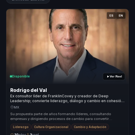
ES
EN
Disponible
Ver Reel
Rodrigo del Val
Ex consultor líder de FranklinCovey y creador de Deep
Leadership; convierte liderazgo, diálogo y cambio en cohesión
para equipos.
MX
Su propuesta parte de años formando líderes, consultando
empresas y dirigiendo procesos de cambio para convertir
liderazgo, conversación ...
Liderazgo
Cultura Organizacional
Cambio y Adaptación
30
años
3
conf.