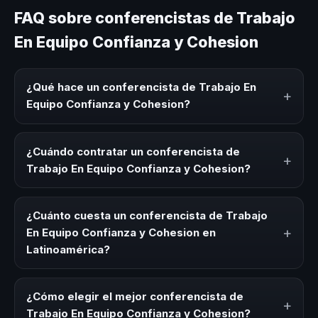
FAQ sobre conferencistas de Trabajo
En Equipo Confianza y Cohesion
¿Qué hace un conferencista de Trabajo En
+
Equipo Confianza y Cohesion?
Un conferencista de Trabajo En Equipo Confianza y
Cohesion es un experto que comparte conocimiento,
¿Cuándo contratar un conferencista de
+
estrategias y experiencias sobre este tema en eventos
Trabajo En Equipo Confianza y Cohesion?
corporativos, convenciones y seminarios. Su objetivo es
generar reflexión, inspiración y herramientas aplicables
Es ideal contratar un conferencista de Trabajo En Equipo
para la audiencia.
Confianza y Cohesion para kick-offs, convenciones
¿Cuánto cuesta un conferencista de Trabajo
anuales, programas de desarrollo, eventos de integración
+
En Equipo Confianza y Cohesion en
o cuando tu organización necesita impulsar un cambio
Latinoamérica?
cultural relacionado con esta temática.
Los honorarios varían según la trayectoria del speaker, la
modalidad (presencial o virtual) y la duración del evento.
¿Cómo elegir el mejor conferencista de
+
En CHM Latinoamérica ofrecemos asesoría estratégica
Trabajo En Equipo Confianza y Cohesion?