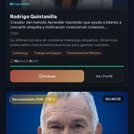
Disponible
Rodrigo Quintanilla
Creador del metodo Aprender Haciendo que ayuda a lideres a
convertir empatia y motivacion vivencial en cohesion,
compromiso y accion.
SV
Su diferencial esta en combinar liderazgo empatico, dinamicas
vivenciales y herramientas practicas para generar cambios
culturales que si...
Liderazgo
Trabajo en Equipo
Comunicación Efectiva
10
años
3
conf.
Cotizar
Ver Perfil
BILINGÜE
Recomendado CHM · TOP 4