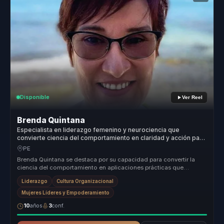
Disponible
Ver Reel
Brenda Quintana
Especialista en liderazgo femenino y neurociencia que
convierte ciencia del comportamiento en claridad y acción para
mujeres líderes y equipos.
PE
Brenda Quintana se destaca por su capacidad para convertir la
ciencia del comportamiento en aplicaciones prácticas que
transforman organi...
Liderazgo
Cultura Organizacional
Mujeres Líderes y Empoderamiento
10
años
3
conf.