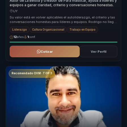
Autor de La Bestia y creador de Para masticar, ayuda a líderes y
equipos a ganar claridad, criterio y conversaciones honestas.
UY
Su valor está en volver aplicables el autoliderazgo, el criterio y las
conversaciones honestas para líderes y equipos. Rodrigo no llega
c...
Liderazgo
Cultura Organizacional
Trabajo en Equipo
12
años
1
conf.
Cotizar
Ver Perfil
Recomendado CHM · TOP 3