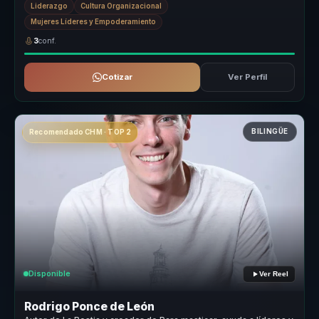
Liderazgo
Cultura Organizacional
Mujeres Líderes y Empoderamiento
3
conf.
Cotizar
Ver Perfil
BILINGÜE
Recomendado CHM · TOP 2
Disponible
Ver Reel
Rodrigo Ponce de León