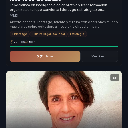
Especialista en inteligencia colaborativa y transformacion
organizacional que convierte liderazgo estrategico en
cohesion para lideres y equipos.
MX
Alberto conecta liderazgo, talento y cultura con decisiones mucho
mas claras sobre cohesion, alineacion y direccion, para
organizaciones ...
Liderazgo
Cultura Organizacional
Estrategia
20
años
3
conf.
Cotizar
Ver Perfil
ES