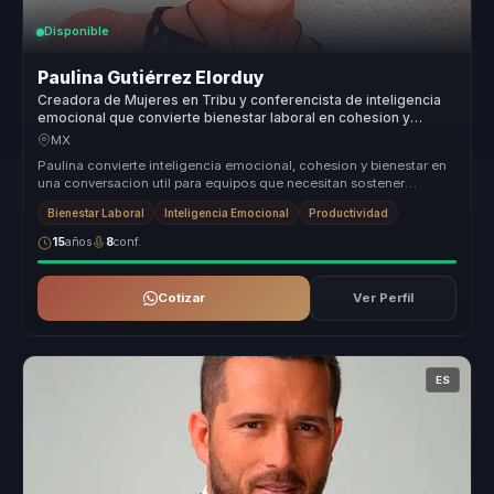
Disponible
Paulina Gutiérrez Elorduy
Creadora de Mujeres en Tribu y conferencista de inteligencia
emocional que convierte bienestar laboral en cohesion y
productividad para equipos.
MX
Paulina convierte inteligencia emocional, cohesion y bienestar en
una conversacion util para equipos que necesitan sostener
productividad...
Bienestar Laboral
Inteligencia Emocional
Productividad
15
años
8
conf.
Cotizar
Ver Perfil
ES