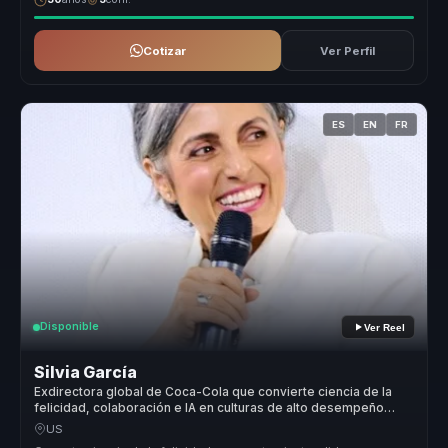
Cotizar
Ver Perfil
ES
EN
FR
Disponible
Ver Reel
Silvia García
Exdirectora global de Coca-Cola que convierte ciencia de la
felicidad, colaboración e IA en culturas de alto desempeño
para líderes y equipos.
US