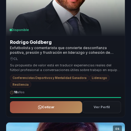
Disponible
Rodrigo Goldberg
Exfutbolista y comentarista que convierte desconfianza
positiva, presión y frustración en liderazgo y cohesión de
equipo.
CL
Su propuesta de valor está en traducir experiencias reales del
fútbol profesional a conversaciones útiles sobre trabajo en equipo,
presió...
Conferencistas Deportivos y Mentalidad Ganadora
Liderazgo
Resiliencia
18
años
Cotizar
Ver Perfil
ES