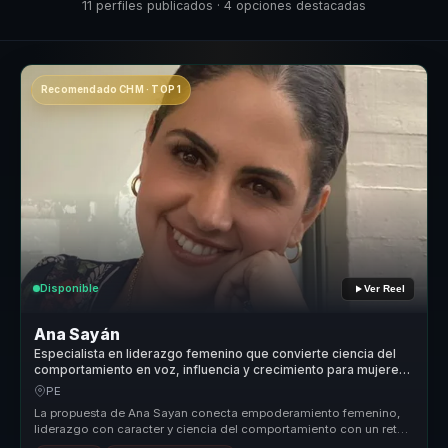
11 perfiles publicados · 4 opciones destacadas
Recomendado CHM · TOP 1
Disponible
Ver Reel
Ana Sayán
Especialista en liderazgo femenino que convierte ciencia del
comportamiento en voz, influencia y crecimiento para mujeres
líderes y equipos.
PE
La propuesta de Ana Sayan conecta empoderamiento femenino,
liderazgo con caracter y ciencia del comportamiento con un reto
concreto para ...