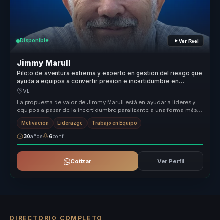
Disponible
Ver Reel
Jimmy Marull
Piloto de aventura extrema y experto en gestion del riesgo que
ayuda a equipos a convertir presion e incertidumbre en
resiliencia y accion.
VE
La propuesta de valor de Jimmy Marull está en ayudar a líderes y
equipos a pasar de la incertidumbre paralizante a una forma más
valiente...
Motivación
Liderazgo
Trabajo en Equipo
30
años
6
conf.
Cotizar
Ver Perfil
DIRECTORIO COMPLETO