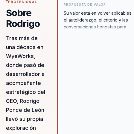
PROFESIONAL
PROPUESTA DE VALOR
Sobre
Su valor está en volver aplicables
el autoliderazgo, el criterio y las
Rodrigo
conversaciones honestas para
líderes y equipos. Rodrigo no llega
Tras más de
con recetas: ayuda a nombrar
una década en
tensiones, ordenar el cambio y
recuperar claridad para decidir,
WyeWorks,
conversar y avanzar con más
donde pasó de
conciencia.
desarrollador a
acompañante
estratégico del
CEO, Rodrigo
Ponce de León
llevó su propia
exploración