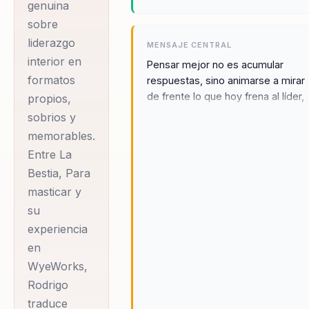
genuina
comenzó como
sobre
desarrollador y
liderazgo
MENSAJE CENTRAL
terminó
interior en
Pensar mejor no es acumular
acompañando
formatos
respuestas, sino animarse a mirar
estratégicamente
de frente lo que hoy frena al líder,
propios,
al equipo y a la decisión.
al CEO. Ese
sobrios y
recorrido le
memorables.
mostró que los
Entre La
Bestia, Para
problemas más
masticar y
complejos no
su
suelen ser
experiencia
técnicos, sino
en
humanos, y que
WyeWorks,
para liderar a
Rodrigo
otros primero hay
traduce