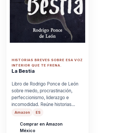
HISTORIAS BREVES SOBRE ESA VOZ
INTERIOR QUE TE FRENA.
La Bestia
Libro de Rodrigo Ponce de León
sobre miedo, procrastinación,
perfeccionismo, liderazgo e
incomodidad. Reúne historias
cortas para reconocer patrones,
Amazon
ES
nombrar lo que cuesta decir y
Comprar en Amazon
aprender a domar la voz interior
México
que frena la acción.