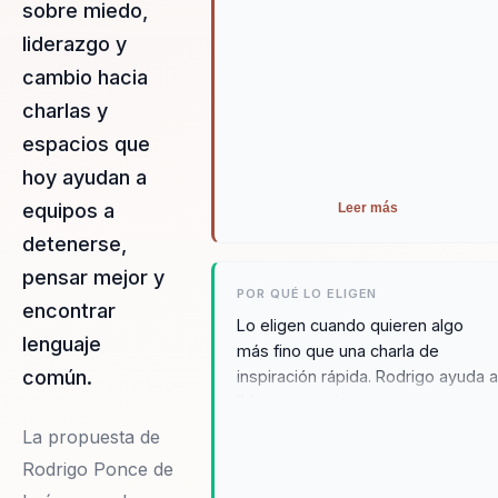
sobre miedo,
liderazgo y
cambio hacia
charlas y
espacios que
hoy ayudan a
equipos a
Leer más
detenerse,
pensar mejor y
POR QUÉ LO ELIGEN
encontrar
Lo eligen cuando quieren algo
lenguaje
más fino que una charla de
común.
inspiración rápida. Rodrigo ayuda 
líderes y equipos a poner en
palabras lo que la urgencia tapa,
La propuesta de
generar lenguaje común y
Rodrigo Ponce de
atravesar decisiones, cambios o