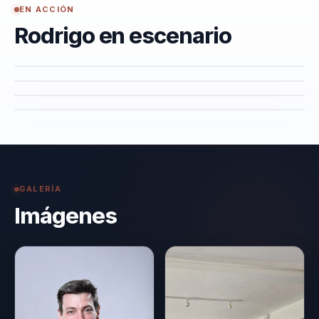
c
EN ACCIÓN
m
Rodrigo en escenario
GALERÍA
Imágenes