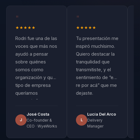
mejor decisiones
difíciles, cambios
"
"
que incomodan,
★
★
★
★
★
★
★
★
★
★
proyectos
Rodri fue una de las
Tu presentación me
L
trabados,
voces que más nos
inspiró muchísimo.
R
ansiedad frente a
ayudó a pensar
Quiero destacar la
e
la IA o
sobre quiénes
tranquilidad que
t
somos como
transmitiste, y el
p
conversaciones
organización y qué
sentimiento de “es
e
que nadie se
tipo de empresa
re por acá” que me
u
anima a abrir. Su
queríamos
dejaste.
c
propuesta
construir. Su
e
convierte
capacidad para
e
José Costa
Lucía Del Arco
autoliderazgo,
articular ideas
s
J
L
Co-founder &
Delivery
sobre liderazgo,
p
criterio y diálogo
CEO · WyeWorks
Manager
autonomía, cultura y
p
honesto en una
desarrollo humano
e