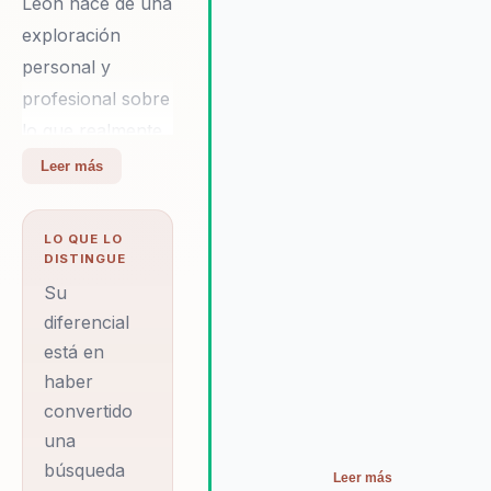
León nace de una
tensiones con más claridad,
criterio y honestidad.
exploración
personal y
profesional sobre
lo que realmente
frena a las
Leer más
personas cuando
tienen que liderar,
LO QUE LO
decidir o cambiar.
DISTINGUE
Trabajó durante
Su
más de una
diferencial
está en
década en
haber
WyeWorks, una
convertido
consultora de
una
software
búsqueda
uruguaya, donde
Leer más