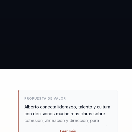
PROPUESTA DE VALOR
Alberto conecta liderazgo, talento y cultura
con decisiones mucho mas claras sobre
cohesion, alineacion y direccion, para
organizaciones que necesitan fortalecer la
Leer más