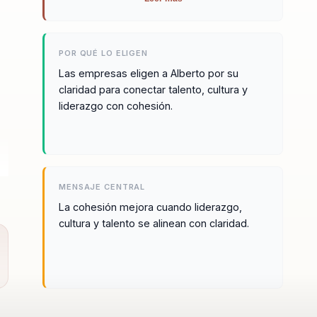
manera en que sus equipos se coordinan y
avanzan juntos.
POR QUÉ LO ELIGEN
Las empresas eligen a Alberto por su
claridad para conectar talento, cultura y
liderazgo con cohesión.
MENSAJE CENTRAL
La cohesión mejora cuando liderazgo,
cultura y talento se alinean con claridad.