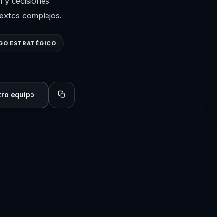
n y decisiones
extos complejos.
GO ESTRATÉGICO
tro equipo
Copiar perfil para compartir