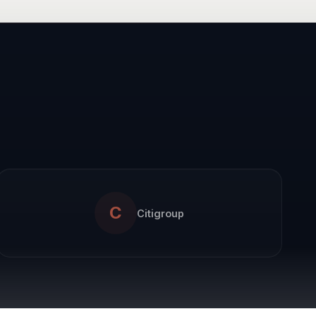
,
os
C
Citigroup