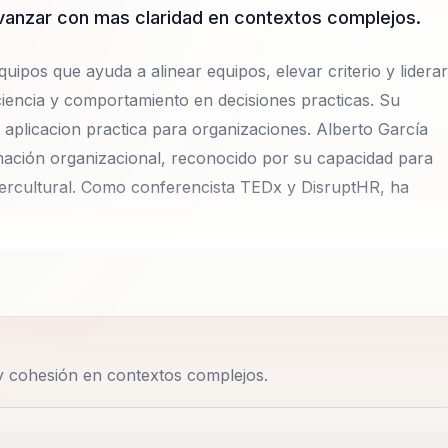
vanzar con mas claridad en contextos complejos.
uipos que ayuda a alinear equipos, elevar criterio y liderar
iencia y comportamiento en decisiones practicas. Su
 aplicacion practica para organizaciones. Alberto García
mación organizacional, reconocido por su capacidad para
 intercultural. Como conferencista TEDx y DisruptHR, ha
 de la transformación organizacional, reconocido por su
 con la gestión intercultural. Como conferencista TEDx y
narios internacionales, inspirando a líderes y
. Alberto es el creador de la Administración de Sistemas
 y cohesión en contextos complejos.
aria que redefine la forma en que las empresas gestionan
a comprensión intercultural acelerada ha permitido a
ndo cada vez más globalizado.