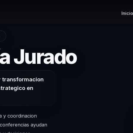
Inicio
A
– Conf
ía Jurado
 y transformacion
strategico en
a y coordinacion
s conferencias ayudan