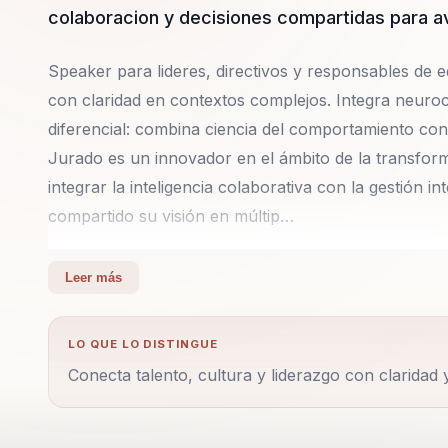
colaboracion y decisiones compartidas para a
Speaker para lideres, directivos y responsables de eq
con claridad en contextos complejos. Integra neuroc
diferencial: combina ciencia del comportamiento con
Jurado es un innovador en el ámbito de la transfor
integrar la inteligencia colaborativa con la gestión
compartido su visión en múltip…
Alberto García Jurado es un innovador en el ámbito
Leer más
capacidad para integrar la inteligencia colaborativa
DisruptHR, ha compartido su visión en múltiples esce
LO QUE LO DISTINGUE
organizaciones a repensar sus estrategias de gestión
Conecta talento, cultura y liderazgo con claridad
Colaborativos Humanos, una metodología revolucion
sus recursos humanos y culturales. Su enfoque en l
muchas organizaciones navegar con éxito en un mu