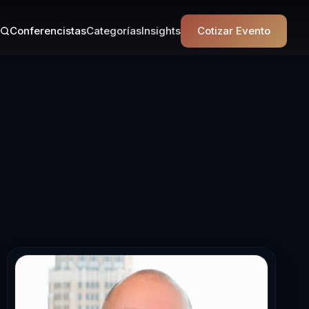
Conferencistas
Categorías
Insights
Cotizar Evento
erencista en T