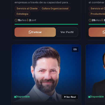
empresas a través de su capacidad para
al combinar 
transformar estrategias de marketing en
innovación y
Servicio al Cliente
Cultura Organizacional
Servicio al 
resultados...
Estrategia
Productivi
15
años
2
conf.
28
años
Cotizar
Ver Perfil
ES
Disponible
Disponible
Ver Reel