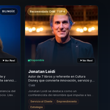
BILINGÜE
Recomendado CHM · TOP 4
Disponible
Ver Reel
Ver Reel
Jonatan Loidi
te y
Autor de 7 libros y referente en Cultura
te servicio
Disney que convierte innovación, servicio y
mpresas.
propósito en crecimiento y mejores
AR
decisiones para empresas.
eriencia del
Jonatan Loidi se destaca como un
ocio. Lleva
conferencista de renombre que impulsa a las
 tra...
empresas hacia modelos más sostenibles,
Servicio al Cliente
Emprendimiento
innovadores y orient...
Estrategia