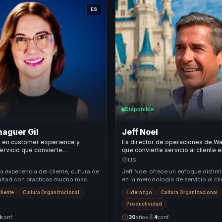
ES
Disponible
aguer Gil
Jeff Noel
a en customer experience y
Ex director de operaciones de Wa
servicio que convierte
que convierte servicio al cliente 
as memorables en lealtad para
excelencia y cohesion para equip
US
 equipos.
empresas.
 experiencia del cliente, cultura de
Jeff Noel ofrece un enfoque distin
lealtad con practicas mucho mas
en la metodología de servicio al cl
organizaciones que necesitan dife...
Disney, una de las más reconocidas
Cliente
Cultura Organizacional
Liderazgo
Cultura Organizacional
...
Productividad
3
conf.
30
años
4
conf.