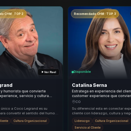
o CHM · TOP 2
Recomendado CHM · TOP 3
Disponible
Ver Reel
grand
Catalina Serna
y humorista que convierte
Estratega en experiencia del clien
perience, servicio y cultura
customer experience que convier
nal en lealtad para empresas y
en confianza y resultados para e
CO
 único a Coco Legrand es su
Su diferencial esta en conectar exp
ara convertir el sentido del humor
cliente con liderazgo, cultura y neg
mienta de liderazgo efectiva. Su
la conversacion mas alla del servicio
Cliente
Cultura Organizacional
Liderazgo
Cultura Organizacional
Servicio al Cliente