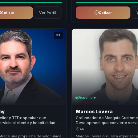
Cotizar
Ver Perfil
Cotizar
ES
Disponible
oy
Marcos Lovera
eller y TEDx speaker que
Cofundador de Mangata Custome
rvicio al cliente y hospitalidad en
Development que convierte servi
ad y ventas sostenibles para
experiencia del cliente y ventas e
AR
crecimiento y cultura comercial p
ofrece una propuesta de valor única
Marcos Lovera orquesta experienci
empresas.