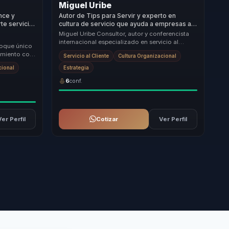
Miguel Uribe
nce y
Autor de Tips para Servir y experto en
rte servicio
cultura de servicio que ayuda a empresas a
sas y
convertir customer experience en lealtad,
Miguel Uribe Consultor, autor y conferencista
rentabilidad y ventaja competitiva.
internacional especializado en servicio al
foque único
cliente y experiencia WOW. Con más de 21,000
tamiento con
Servicio al Cliente
Cultura Organizacional
hor...
ar el ser...
Estrategia
cional
6
conf.
Ver Perfil
Cotizar
Ver Perfil