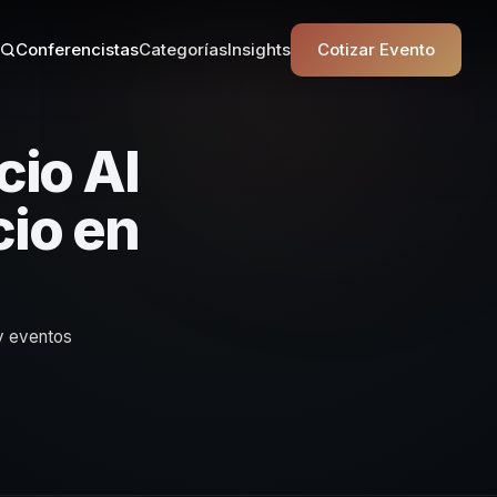
Conferencistas
Categorías
Insights
Cotizar Evento
cio Al
cio en
 y eventos