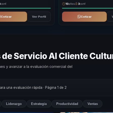
3
conf.
10
años
3
conf.
Cotizar
Ver Perfil
Cotizar
de Servicio Al Cliente Cultu
es y avanzar a la evaluación comercial del
para una evaluación rápida
· Página 1 de 2
Liderazgo
Estrategia
Productividad
Ventas