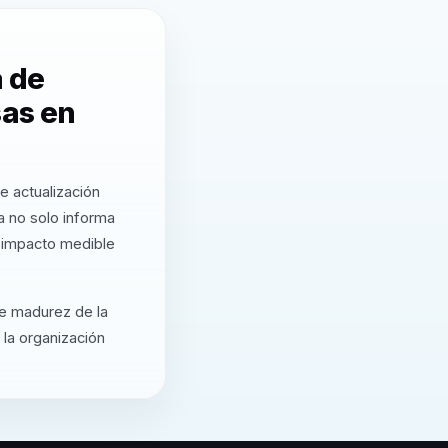
a de
sas en
e actualización
a no solo informa
a impacto medible
de madurez de la
 la organización