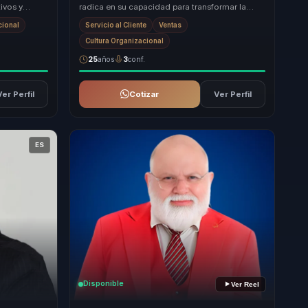
ivos y
radica en su capacidad para transformar la
les a dejar
cultura de servicio de las empresas en un pilar
cional
Servicio al Cliente
Ventas
es...
Cultura Organizacional
25
años
3
conf.
Ver Perfil
Cotizar
Ver Perfil
ES
Disponible
Ver Reel