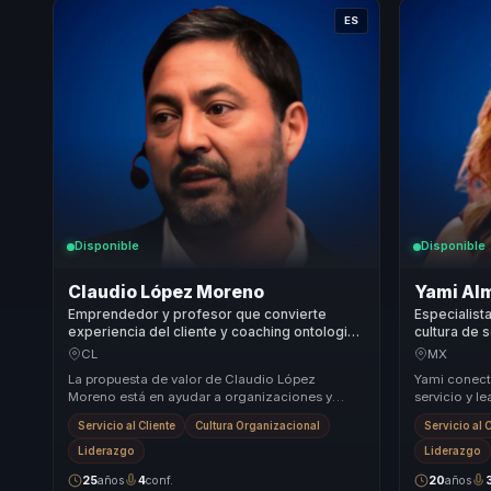
ES
Disponible
Disponible
Claudio López Moreno
Yami Alm
Emprendedor y profesor que convierte
Especialist
experiencia del cliente y coaching ontologico
cultura de 
en lealtad y confianza para lideres y equipos.
experienci
CL
MX
empresas y
La propuesta de valor de Claudio López
Yami conecta
Moreno está en ayudar a organizaciones y
servicio y 
líderes a pasar de servicios desconectados o
claras para 
Servicio al Cliente
Cultura Organizacional
Servicio al 
culturas poc...
Liderazgo
Liderazgo
25
años
4
conf.
20
años