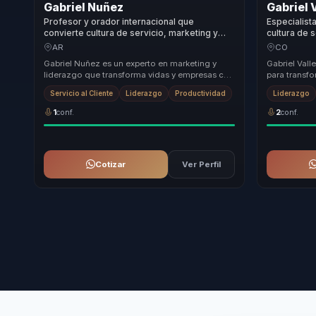
Gabriel Nuñez
Gabriel 
Profesor y orador internacional que
Especialist
convierte cultura de servicio, marketing y
cultura de 
liderazgo en lealtad y ejecución comercial
organizacio
AR
CO
para empresas.
lideres y e
Gabriel Nuñez es un experto en marketing y
Gabriel Vall
liderazgo que transforma vidas y empresas con
para transfo
su enfoque único en ventas y servicio al
motor de cr
Servicio al Cliente
Liderazgo
Productividad
Liderazgo
cliente...
enfoq...
1
conf.
2
conf.
Cotizar
Ver Perfil