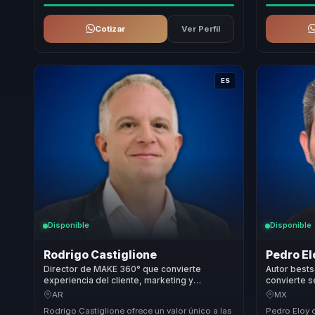
Cotizar
Ver Perfil
ES
Disponible
Disponible
Rodrigo Castiglione
Pedro El
Director de MAKE 360° que convierte
Autor bests
experiencia del cliente, marketing y
convierte se
fidelización en crecimiento sostenible para
productivid
AR
MX
empresas.
empresas.
Rodrigo Castiglione ofrece un valor único a las
Pedro Eloy 