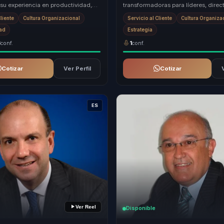
su experiencia en productividad,
transformadoras para líderes, direct
 experiencia del cliente con un e...
responsables de equipos, ayudándo
Cliente
Cultura Organizacional
Servicio al Cliente
Cultura Organiza
atrás equipos...
dad
Estrategia
3
conf.
1
conf.
Cotizar
Ver Perfil
Cotizar
ES
Ver Reel
Disponible