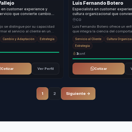
Vallejo
Luis Fernando Botero
a en customer experience y
Especialista en customer experie
servicio que convierte cambio
cultura organizacional que convie
nal en lealtad y crecimiento para
y liderazgo en lealtad para empre
CO
mpresas.
equipos.
ejo se distingue por su capacidad
Luis Fernando Botero ofrece un en
rmar el servicio al cliente en un
que integra la ciencia del compor
ecimiento organizacional. Su
aplicaciones prácticas para transform
Cambio y Adaptación
Estrategia
Servicio al Cliente
Cultura Organiza
Estrategia
3
conf.
Cotizar
Ver Perfil
Cotizar
1
2
Siguiente →