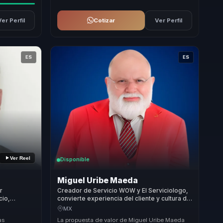
Ver Perfil
Cotizar
Ver Perfil
ES
ES
Ver Reel
Disponible
Miguel Uribe Maeda
r
Creador de Servicio WOW y El Serviciologo,
cio,
convierte experiencia del cliente y cultura de
n
servicio en lealtad para empresas.
MX
ara
as
La propuesta de valor de Miguel Uribe Maeda