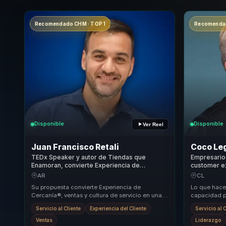
Recomendado CHM · TOP 1
Recomendad
Disponible
Disponible
Ver Reel
Juan Francisco Retali
Coco Le
TEDx Speaker y autor de Tiendas que
Empresario 
Enamoran, convierte Experiencia de
customer ex
Cercanía® en lealtad, ventas y cultura de
organizacio
AR
CL
servicio para empresas
equipos.
Su propuesta convierte Experiencia de
Lo que hace
Cercanía®, ventas y cultura de servicio en una
capacidad p
conversación accionable para comercios,
en una herra
Servicio al Cliente
Experiencia del Cliente
Servicio al 
servicios, h...
enfoque...
Ventas
Liderazgo