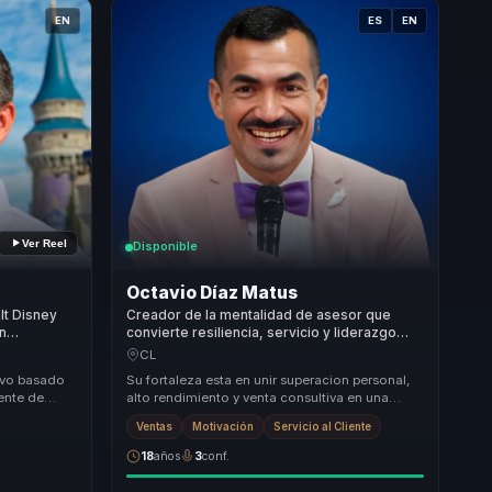
EN
ES
EN
Ver Reel
Disponible
Octavio Díaz Matus
lt Disney
Creador de la mentalidad de asesor que
en
convierte resiliencia, servicio y liderazgo
os y
comercial en confianza y resultados para
CL
equipos.
tivo basado
Su fortaleza esta en unir superacion personal,
iente de
alto rendimiento y venta consultiva en una
 y efectivas
misma conversacion. No solo inspira al equipo:
Ventas
Motivación
Servicio al Cliente
...
18
años
3
conf.