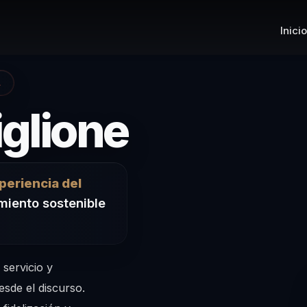
Inicio
A
– Confer
iglione
eriencia del
imiento sostenible
 servicio y
esde el discurso.