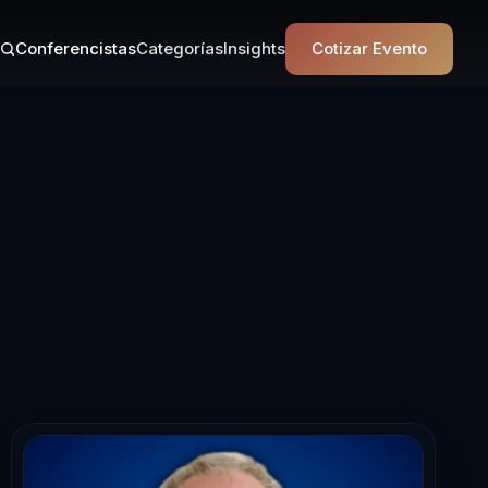
Conferencistas
Categorías
Insights
Cotizar Evento
encista en Fidel