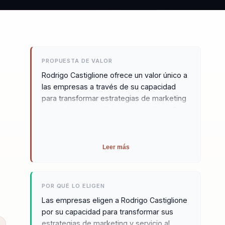
PROPUESTA DE VALOR
Rodrigo Castiglione ofrece un valor único a
las empresas a través de su capacidad
para transformar estrategias de marketing
en resultados tangibles y sostenibles. Su
enfoque innovador en la experiencia del
cliente y la fidelización asegura que las
empresas no solo cumplan con las
Leer más
expectativas del mercado, sino que las
superen de manera consistente. Con un
profundo conocimiento del marketing y una
POR QUÉ LO ELIGEN
habilidad excepcional para integrar la
Las empresas eligen a Rodrigo Castiglione
tecnología en las estrategias de negocio,
por su capacidad para transformar sus
Rodrigo proporciona un valor medible que
estrategias de marketing y servicio al