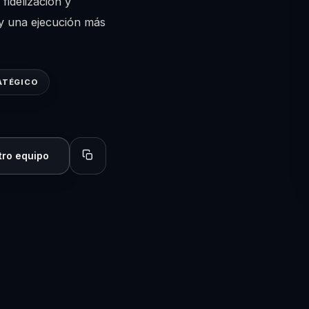
fidelización y
 y una ejecución más
ATÉGICO
tro equipo
Copiar perfil para compartir