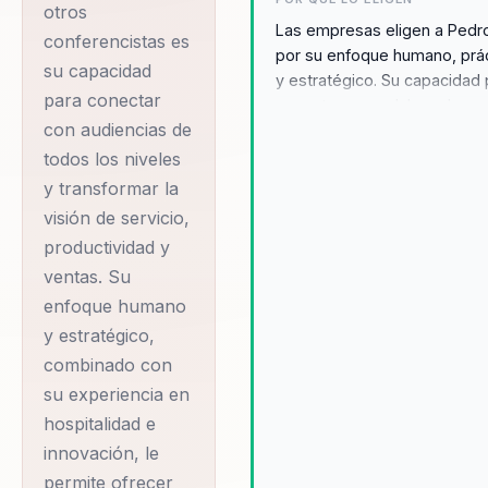
otros
de un enfoque
Las empresas eligen a Pedr
conferencistas es
humano y estratégico.
por su enfoque humano, prá
su capacidad
Su metodología única
y estratégico. Su capacidad 
para conectar
conectar con colaboradores
combina hospitalidad,
con audiencias de
todos los niveles transforma
innovación y
visión de servicio, productiv
todos los niveles
productividad,
ventas. Las charlas de Pedr
y transformar la
ayudando a las
generan un impacto inmedia
visión de servicio,
ofreciendo ideas aplicables 
empresas a servir,
productividad y
motivación auténtica. Ademá
vender y liderar con
ventas. Su
presencia escénica combina
propósito. Como
enfoque humano
carisma, estructura y emoci
fundador del Grupo
cautivando, conectando y
y estratégico,
movilizando a las audiencias
Percepciones, Pedro
combinado con
Pedro es conocido por su
ha sido reconocido por
su experiencia en
habilidad para simplificar
hospitalidad e
instituciones como la
conceptos complejos,
innovación, le
UANL, la Global
haciéndolos accesibles y
comprensibles para todos l
permite ofrecer
Quality Foundation y la