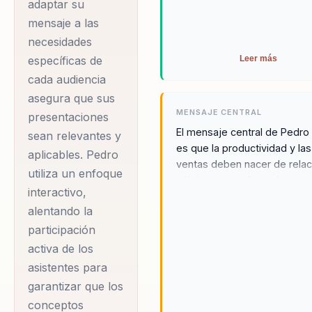
adaptar su
organizacional de manera
mejorar la
significativa.
mensaje a las
productividad y el
necesidades
propósito empresarial.
Leer más
específicas de
Pedro Eloy es
cada audiencia
conocido por su
asegura que sus
habilidad para
MENSAJE CENTRAL
presentaciones
conectar con
El mensaje central de Pedro
sean relevantes y
es que la productividad y las
audiencias de todos los
aplicables. Pedro
ventas deben nacer de rela
niveles, transformando
utiliza un enfoque
sólidas y un enfoque humano
interactivo,
la visión de servicio,
través de historias reales y
alentando la
productividad y ventas.
estrategias accionables, Pe
acompaña a líderes y equipo
participación
Sus charlas generan
romper con la erosión intern
activa de los
un impacto inmediato,
debilita sus negocios, crean
asistentes para
ofreciendo ideas
culturas donde la productivi
garantizar que los
humana, el servicio es un art
aplicables y motivación
conceptos
las ventas inspiran desde lo