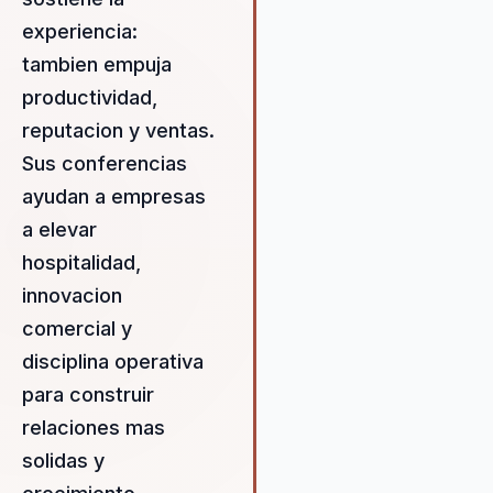
transforma culturas empresar
ayudando a las empresas a s
experiencia:
vender y liderar con propósi
tambien empuja
conferencias de Pedro no so
productividad,
inspiran, sino que también
reputacion y ventas.
proporcionan herramientas
prácticas para mejorar la
Sus conferencias
productividad y el propósito
ayudan a empresas
empresarial, generando un
a elevar
impacto duradero en las
organizaciones. Al integrar
hospitalidad,
conceptos de hospitalidad y
innovacion
ventas con sentido, Pedro a
comercial y
las empresas a diferenciars
un mercado saturado,
disciplina operativa
estableciendo relaciones sól
para construir
significativas con sus cliente
relaciones mas
enfoque se centra en crear 
solidas y
cultura organizacional que n
sea eficiente, sino también