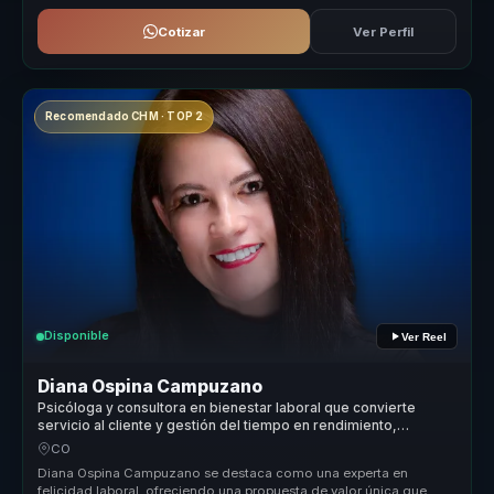
Cotizar
Ver Perfil
Recomendado CHM · TOP 2
Disponible
Ver Reel
Diana Ospina Campuzano
Psicóloga y consultora en bienestar laboral que convierte
servicio al cliente y gestión del tiempo en rendimiento,
equilibrio y cultura para equipos.
CO
Diana Ospina Campuzano se destaca como una experta en
felicidad laboral, ofreciendo una propuesta de valor única que