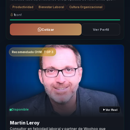
transforma culturas ...
Productividad
Bienestar Laboral
Cultura Organizacional
1
conf.
Cotizar
Ver Perfil
Recomendado CHM · TOP 3
Disponible
Ver Reel
Martin Leroy
Consultor en felicidad laboral y partner de Woohoo que