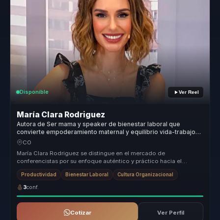
Disponible
Ver Reel
María Clara Rodriguez
Autora de Ser mama y speaker de bienestar laboral que
convierte empoderamiento maternal y equilibrio vida-trabajo
en resiliencia para equipos.
CO
María Clara Rodriguez se distingue en el mercado de
conferencistas por su enfoque auténtico y práctico hacia el
empoderamiento maternal. ...
Productividad
Bienestar Laboral
Cultura Organizacional
3
conf.
Cotizar
Ver Perfil