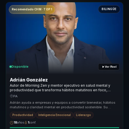
BILINGÜE
Recomendado CHM · TOP 1
Disponible
Ver Reel
Adrián González
Autor de Morning Zen y mentor ejecutivo en salud mental y
productividad que transforma hábitos matutinos en foco,
energía y rendimiento para líderes y equipos.
PA
Adrián ayuda a empresas y equipos a convertir bienestar, hábitos
matutinos y claridad mental en productividad sostenible. Su
propuesta un...
Productividad
Inteligencia Emocional
Liderazgo
18
años
1
conf.