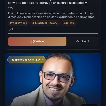
convierte bienestar y liderazgo en culturas saludables y
resultados para empresas.
AR
Martín Leroy orquesta experiencias transformadoras para líderes,
directivos y responsables de equipos, ayudándolos a dejar atrás
equipos ...
Productividad
Cultura Organizacional
Estrategia
2
conf.
Cotizar
Ver Perfil
Recomendado CHM · TOP 4