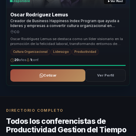
Disponible
Ver Reel
Oscar Rodríguez Lemus
Creador de Business Happiness Index Program que ayuda a
lideres y empresas a convertir cultura organizacional en
productividad, cohesion y bienestar laboral.
CO
Oscar Rodríguez Lemus se destaca como un líder visionario en la
promoción de la felicidad laboral, transformando entornos de
trabajo en á...
Cultura Organizacional
Liderazgo
Productividad
20
años
1
conf.
Cotizar
Ver Perfil
DIRECTORIO COMPLETO
Todos los conferencistas de
Productividad Gestion del Tiempo