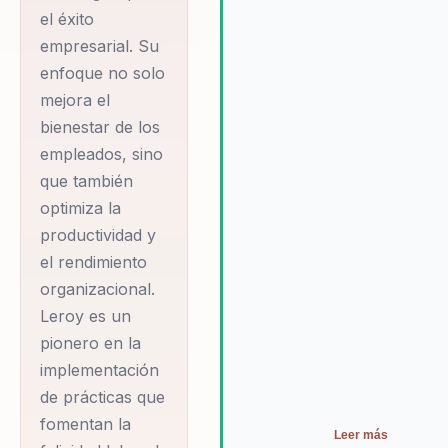
el éxito
experta, las organizaciones n
solo mejoran su rendimiento, 
empresarial. Su
que también establecen un n
enfoque no solo
estándar en la consultoría
mejora el
organizacional, donde la felic
bienestar de los
laboral se convierte en una
empleados, sino
herramienta estratégica para 
éxito empresarial.
que también
optimiza la
productividad y
el rendimiento
organizacional.
Leroy es un
pionero en la
implementación
de prácticas que
fomentan la
Leer más