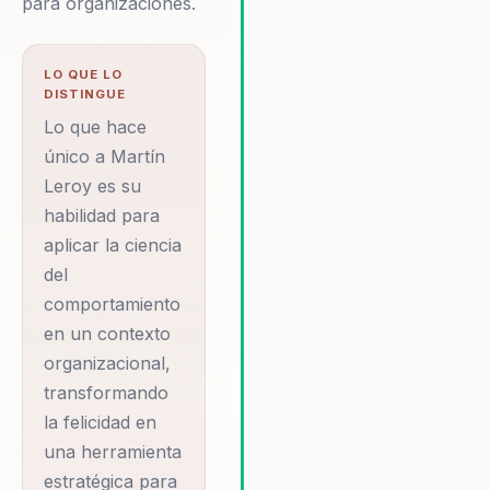
para organizaciones.
y sostenible. Su enfoque bas
en la evidencia asegura que l
prácticas de felicidad laboral 
LO QUE LO
solo beneficien a los emplead
DISTINGUE
sino que también impulsen la
Lo que hace
productividad y el éxito a larg
único a Martín
plazo. Testimonios de cliente
destacan cómo Leroy ha ayu
Leroy es su
a crear ambientes de trabajo
habilidad para
felices y productivos, resulta
aplicar la ciencia
en una mayor satisfacción y
del
retención del talento. Su habil
comportamiento
para combinar la ciencia del
en un contexto
comportamiento con aplicaci
prácticas efectivas lo convier
organizacional,
una elección destacada para l
transformando
organizaciones que buscan n
la felicidad en
solo mejorar su productividad
una herramienta
sino también transformar su
estratégica para
cultura laboral. Bajo su guía