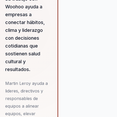
y el bienestar, impulsando el é
Woohoo ayuda a
sostenible. Leroy es un exper
empresas a
en felicidad laboral y producti
que lidera con innovación y
conectar hábitos,
pasión, ofreciendo charlas de 
clima y liderazgo
impacto que motivan y
con decisiones
transforman. Su enfoque únic
combina liderazgo, bienestar 
cotidianas que
eficiencia, permitiendo a las
sostienen salud
empresas alcanzar resultado
cultural y
extraordinarios. Con su sólida
resultados.
formación y experiencia, Lero
ofrece soluciones prácticas q
permiten a las organizaciones
Martin Leroy ayuda a
florecer en una era de éxito
lideres, directivos y
sostenible, estableciendo un
responsables de
nuevo estándar en la gestión 
talento y la cultura organizacio
equipos a alinear
equipos, elevar