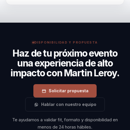
audiencia, el objetivo y el momento del evento. Esta
Contratar a Martín Leroy significa invertir en un
conferencia ofrece herramientas prácticas para
cambio transformador para su organización. Sus
integrar la felicidad en el entorno laboral, mejorando
conferencias ofrecen beneficios concretos, como
la productividad.
equipos más alineados y líderes más efectivos, lo
que se traduce en una cultura organizacional más
DISPONIBILIDAD Y PROPUESTA
fuerte y competitiva.
Haz de tu próximo evento
una experiencia de alto
impacto con Martin Leroy.
Solicitar propuesta
Hablar con nuestro equipo
Te ayudamos a validar fit, formato y disponibilidad en
menos de 24 horas hábiles.