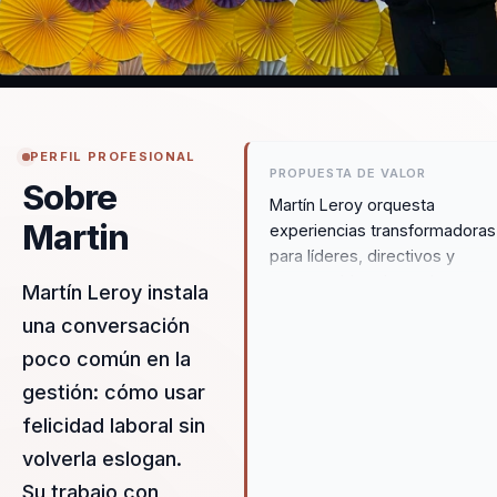
PERFIL PROFESIONAL
PROPUESTA DE VALOR
Sobre
Martín Leroy orquesta
Martin
experiencias transformadoras
para líderes, directivos y
responsables de equipos,
Martín Leroy instala
ayudándolos a dejar atrás eq
una conversación
desalineados y construir un
poco común en la
liderazgo estratégico y
cohesionado. Su experiencia
gestión: cómo usar
como Gerente de Felicidad y
felicidad laboral sin
Partner de Woohoo Inc. le per
volverla eslogan.
transformar organizaciones
mediante la felicidad, el lider
Su trabajo con