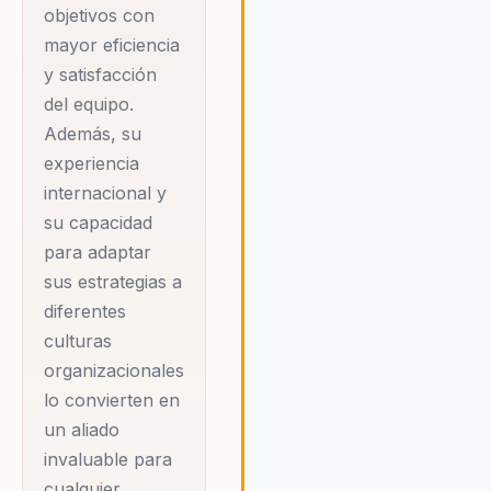
bienestar y eficiencia, permit
objetivos con
a las empresas alcanzar
mayor eficiencia
resultados extraordinarios. Ba
y satisfacción
guía experta, las organizacio
del equipo.
no solo mejoran su rendimien
Además, su
sino que también establecen 
experiencia
nuevo estándar en la consulto
organizacional, donde la felic
internacional y
laboral se convierte en una
su capacidad
herramienta estratégica para 
para adaptar
éxito empresarial.
sus estrategias a
diferentes
culturas
organizacionales
lo convierten en
un aliado
invaluable para
cualquier