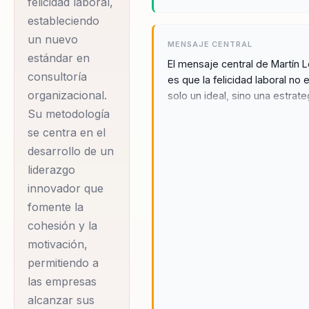
felicidad laboral,
estableciendo
un nuevo
MENSAJE CENTRAL
estándar en
El mensaje central de Martín 
consultoría
es que la felicidad laboral no 
organizacional.
solo un ideal, sino una estrate
clave para el éxito organizacio
Su metodología
Al integrar bienestar y lideraz
se centra en el
innovador, las empresas pue
desarrollo de un
transformar su cultura y alcan
liderazgo
niveles superiores de
innovador que
productividad y satisfacción. 
fomente la
demuestra que un ambiente 
trabajo feliz y cohesionado n
cohesión y la
solo mejora el bienestar de lo
motivación,
empleados, sino que también
permitiendo a
optimiza la productividad y el
las empresas
rendimiento organizacional. S
alcanzar sus
enfoque único combina lidera