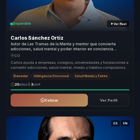
Disponible
Ver Reel
Carlos Sánchez Ortiz
Autor de Las Tramas de la Mente y mentor que convierte
adicciones, salud mental y poder interior en conciencia
aplicable.
CO
Carlos ayuda a empresas, colegios, universidades y fundaciones a
convertir adicciones, salud mental, miedo y hábitos compulsivos
en conci...
Bienestar
Inteligencia Emocional
Salud Mental y Estrés
20
años
3
conf.
Cotizar
Ver Perfil
ES
EN