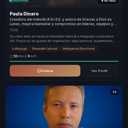
Disponible
Ver Reel
Paula Dinaro
Creadora del metodo R.A.I.S.E. y autora de Gracias a Dios es
Lunes, mejora bienestar y compromiso en líderes, equipos y
empresas.
US
Su valor está en traducir bienestar laboral a lenguaje corporativo
útil. Paula no se queda en inspiración: baja burnout, ausentismo,
renu...
Liderazgo
Bienestar Laboral
Inteligencia Emocional
12
años
3
conf.
Cotizar
Ver Perfil
ES