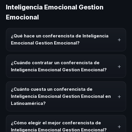
Inteligencia Emocional Gestion
Emocional
¿Qué hace un conferencista de Inteligencia
+
Emocional Gestion Emocional?
Un conferencista de Inteligencia Emocional Gestion
Emocional es un experto que comparte conocimiento,
¿Cuándo contratar un conferencista de
+
estrategias y experiencias sobre este tema en eventos
Inteligencia Emocional Gestion Emocional?
corporativos, convenciones y seminarios. Su objetivo es
generar reflexión, inspiración y herramientas aplicables
Es ideal contratar un conferencista de Inteligencia
para la audiencia.
Emocional Gestion Emocional para kick-offs,
¿Cuánto cuesta un conferencista de
convenciones anuales, programas de desarrollo, eventos
+
Inteligencia Emocional Gestion Emocional en
de integración o cuando tu organización necesita
Latinoamérica?
impulsar un cambio cultural relacionado con esta
temática.
Los honorarios varían según la trayectoria del speaker, la
modalidad (presencial o virtual) y la duración del evento.
¿Cómo elegir el mejor conferencista de
+
En CHM Latinoamérica ofrecemos asesoría estratégica
Inteligencia Emocional Gestion Emocional?