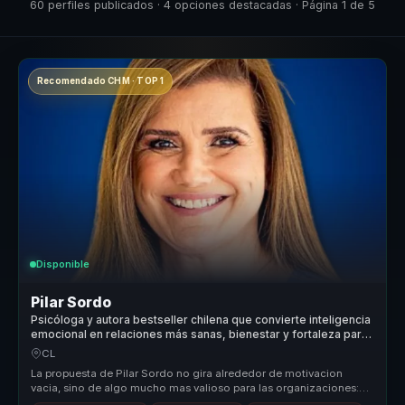
60 perfiles publicados · 4 opciones destacadas · Página 1 de 5
Recomendado CHM · TOP 1
Disponible
Pilar Sordo
Psicóloga y autora bestseller chilena que convierte inteligencia
emocional en relaciones más sanas, bienestar y fortaleza para
líderes y equipos.
CL
La propuesta de Pilar Sordo no gira alrededor de motivacion
vacia, sino de algo mucho mas valioso para las organizaciones:
entender como ...