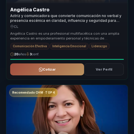
Angélica Castro
Actriz y comunicadora que convierte comunicación no verbal y
presencia escénica en claridad, influencia y seguridad para
líderes y voceros.
CL
Angélica Castro es una profesional multifacética con una amplia
experiencia en empoderamiento personal y técnicas de
reprogramación menta...
Comunicación Efectiva
Inteligencia Emocional
Liderazgo
20
años
3
conf.
Cotizar
Ver Perfil
Recomendado CHM · TOP 4