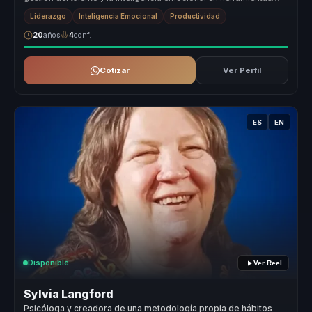
concr...
Liderazgo
Inteligencia Emocional
Productividad
20
años
4
conf.
Cotizar
Ver Perfil
ES
EN
Disponible
Ver Reel
Sylvia Langford
Psicóloga y creadora de una metodología propia de hábitos