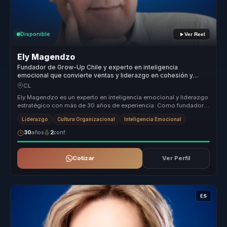
Disponible
Ver Reel
Ely Magendzo
Fundador de Grow-Up Chile y experto en inteligencia
emocional que convierte ventas y liderazgo en cohesión y
rendimiento para equipos comerciales.
CL
Ely Magendzo es un experto en inteligencia emocional y liderazgo
estratégico con más de 30 años de experiencia. Como fundador
de Grow-Up ...
Liderazgo
Cultura Organizacional
Inteligencia Emocional
30
años
2
conf.
Cotizar
Ver Perfil
ES