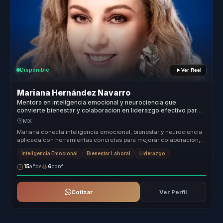
Disponible
Ver Reel
Mariana Hernández Navarro
Mentora en inteligencia emocional y neurociencia que
convierte bienestar y colaboracion en liderazgo efectivo para
empresas y equipos.
MX
Mariana conecta inteligencia emocional, bienestar y neurociencia
aplicada con herramientas concretas para mejorar colaboracion,
clima y l...
Inteligencia Emocional
Bienestar Laboral
Liderazgo
15
años
6
conf.
Cotizar
Ver Perfil