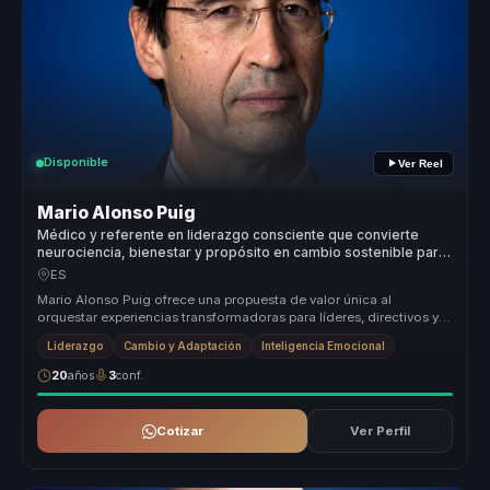
Disponible
Ver Reel
Mario Alonso Puig
Médico y referente en liderazgo consciente que convierte
neurociencia, bienestar y propósito en cambio sostenible para
líderes y equipos.
ES
Mario Alonso Puig ofrece una propuesta de valor única al
orquestar experiencias transformadoras para líderes, directivos y
responsables d...
Liderazgo
Cambio y Adaptación
Inteligencia Emocional
20
años
3
conf.
Cotizar
Ver Perfil