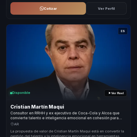
Cotizar
Ver Perfil
ES
Disponible
Ver Reel
Cristian Martín Maqui
Consultor en RRHH y ex ejecutivo de Coca-Cola y Alcoa que
convierte talento e inteligencia emocional en cohesión para
líderes y equipos.
AR
La propuesta de valor de Cristian Martín Maqui está en convertir la
gestión del talento y la inteligencia emocional en herramientas