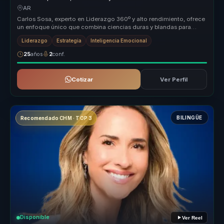
para líderes y equipos.
AR
Carlos Sosa, experto en Liderazgo 360º y alto rendimiento, ofrece
un enfoque único que combina ciencias duras y blandas para
optimizar la...
Liderazgo
Estrategia
Inteligencia Emocional
25
años
2
conf.
Cotizar
Ver Perfil
BILINGÜE
Recomendado CHM · TOP 3
Disponible
Ver Reel