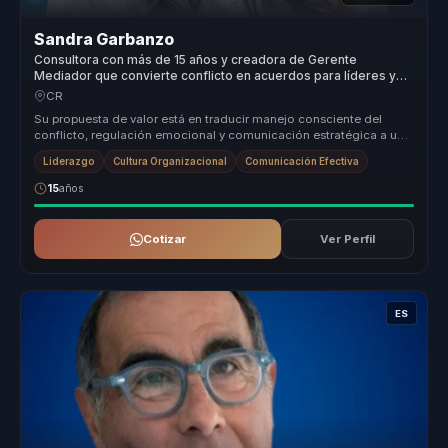
Sandra Garbanzo
Consultora con más de 15 años y creadora de Gerente
Mediador que convierte conflicto en acuerdos para líderes y
equipos.
CR
Su propuesta de valor está en traducir manejo consciente del
conflicto, regulación emocional y comunicación estratégica a una
conversació...
Liderazgo
Cultura Organizacional
Comunicación Efectiva
15
años
Cotizar
Ver Perfil
ES