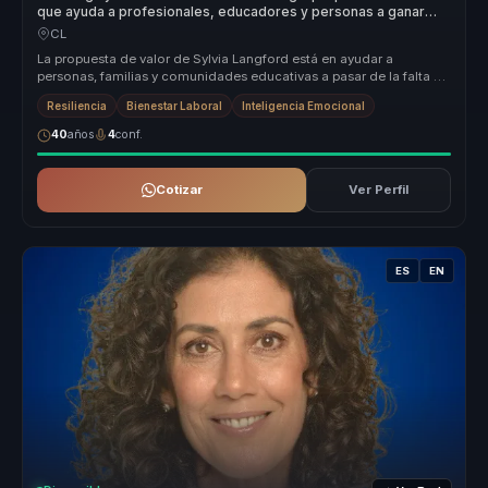
que ayuda a profesionales, educadores y personas a ganar
autodisciplina, bienestar y autonomía.
CL
La propuesta de valor de Sylvia Langford está en ayudar a
personas, familias y comunidades educativas a pasar de la falta de
hábitos y la...
Resiliencia
Bienestar Laboral
Inteligencia Emocional
40
años
4
conf.
Cotizar
Ver Perfil
ES
EN