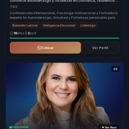
convierte autoliderazgo y fortalezas en confianza, resiliencia y
logro para equipos.
ES
Conferencista Internacional, Psicóloga motivacional y Formadora
experta en Autoliderazgo, Voluntad y Fortalezas personales para el
logro ...
Bienestar Laboral
Inteligencia Emocional
Liderazgo
18
años
2
conf.
Cotizar
Ver Perfil
ES
Disponible
Ver Reel