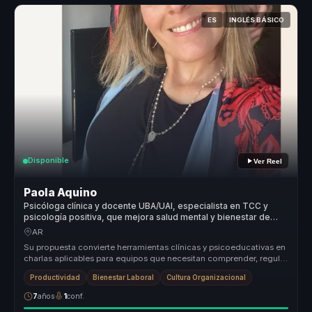
ES
INGLÉS BÁSICO
Disponible
Ver Reel
Paola Aquino
Psicóloga clínica y docente UBA/UAI, especialista en TCC y
psicología positiva, que mejora salud mental y bienestar de
equipos.
AR
Su propuesta convierte herramientas clínicas y psicoeducativas en
charlas aplicables para equipos que necesitan comprender, regular
y cui...
Productividad
Bienestar Laboral
Cultura Organizacional
7
años
1
conf.