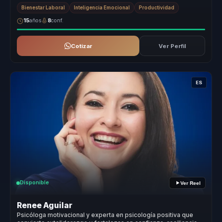
productividad...
Bienestar Laboral
Inteligencia Emocional
Productividad
15
años
8
conf.
Cotizar
Ver Perfil
ES
Disponible
Ver Reel
Renee Aguilar
Psicóloga motivacional y experta en psicología positiva que