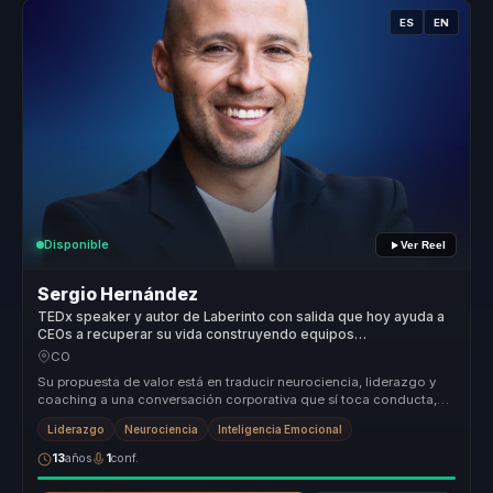
ES
EN
Disponible
Ver Reel
Sergio Hernández
TEDx speaker y autor de Laberinto con salida que hoy ayuda a
CEOs a recuperar su vida construyendo equipos
independientes.
CO
Su propuesta de valor está en traducir neurociencia, liderazgo y
coaching a una conversación corporativa que sí toca conducta,
decisiones...
Liderazgo
Neurociencia
Inteligencia Emocional
13
años
1
conf.