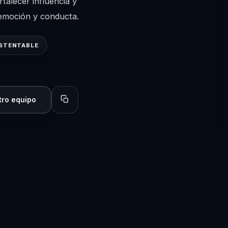
rtalecer influencia y
, emoción y conducta.
STENTABLE
tro equipo
Copiar perfil para compartir