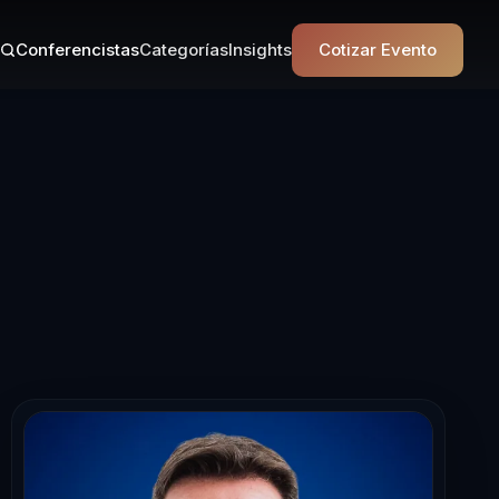
Conferencistas
Categorías
Insights
Cotizar Evento
 en Neurocienc