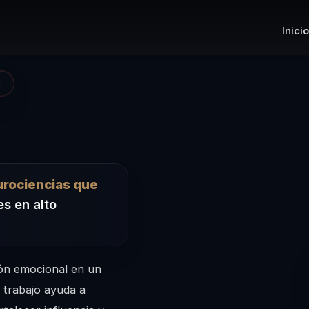
Inicio
A
 Conferencista
urociencias que
s en alto
ión emocional en un
u trabajo ayuda a