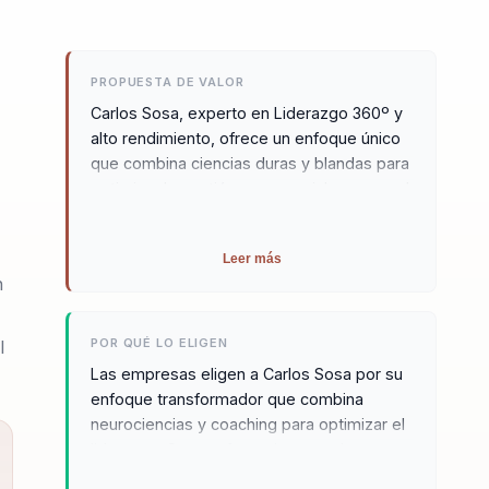
PROPUESTA DE VALOR
Carlos Sosa, experto en Liderazgo 360º y
alto rendimiento, ofrece un enfoque único
que combina ciencias duras y blandas para
optimizar la gestión empresarial y personal.
Con 25 años de experiencia, inspira a
líderes a alcanzar su máximo potencial a
Leer más
través de conferencias y libros. Su
n
experiencia en Coaching, Comunicación
Influyente, Gestión de Equipos, Gestión
emocional, Liderazgo, Motivación y
POR QUÉ LO ELIGEN
l
Neurociencias le permite ofrecer un
Las empresas eligen a Carlos Sosa por su
enfoque integral que transforma a los
enfoque transformador que combina
líderes y sus organizaciones. Descubre el
neurociencias y coaching para optimizar el
poder del liderazgo transformador con
liderazgo. Sus conferencias no solo
Carlos Sosa, un experto que fusiona
transmiten conocimientos, sino que