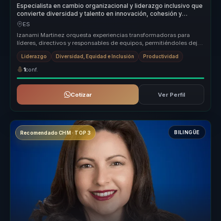
Especialista en cambio organizacional y liderazgo inclusivo que
convierte diversidad y talento en innovación, cohesión y
mejores decisiones para organizaciones.
ES
Izanami Martinez orquesta experiencias transformadoras para
líderes, directivos y responsables de equipos, permitiéndoles dejar
atrás equ...
Liderazgo
Diversidad, Equidad e Inclusión
Productividad
1
conf.
Cotizar
Ver Perfil
BILINGÜE
Recomendado CHM · TOP 3