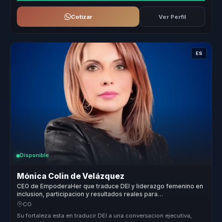
Cotizar
Ver Perfil
ES
Disponible
Mónica Colin de Velázquez
CEO de EmpoderaHer que traduce DEI y liderazgo femenino en
inclusion, participacion y resultados reales para
organizaciones.
CO
Su fortaleza esta en traducir DEI a una conversacion ejecutiva,