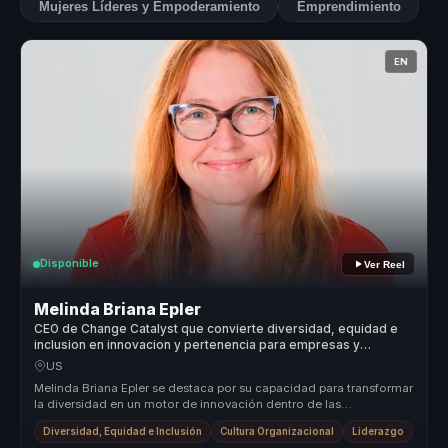
Mujeres Líderes y Empoderamiento
Emprendimiento
EN
Disponible
Ver Reel
Melinda Briana Epler
CEO de Change Catalyst que convierte diversidad, equidad e
inclusion en innovacion y pertenencia para empresas y
equipos.
US
Melinda Briana Epler se destaca por su capacidad para transformar
la diversidad en un motor de innovación dentro de las
organizaciones. S...
Diversidad, Equidad e Inclusión
Cultura Organizacional
Liderazgo