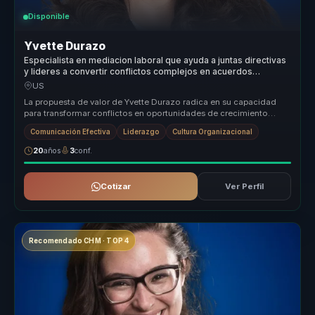
Disponible
Yvette Durazo
Especialista en mediacion laboral que ayuda a juntas directivas
y lideres a convertir conflictos complejos en acuerdos
sostenibles y cultura saludable.
US
La propuesta de valor de Yvette Durazo radica en su capacidad
para transformar conflictos en oportunidades de crecimiento
organizacional....
Comunicación Efectiva
Liderazgo
Cultura Organizacional
20
años
3
conf.
Cotizar
Ver Perfil
Recomendado CHM · TOP 4