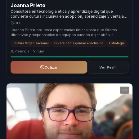
Joanna Prieto
Consultora en tecnologia etica y aprendizaje digital que
convierte cultura inclusiva en adopción, aprendizaje y ventaja
competitiva para organizaciones.
CO
Joanna Prieto orquesta experiencias únicas para que líderes,
directivos y responsables de equipos puedan dejar atrás la
desalineación y c...
Cultura Organizacional
Diversidad, Equidad e Inclusión
Estrategia
Presencial · Virtual
Cotizar
Ver Perfil
ES