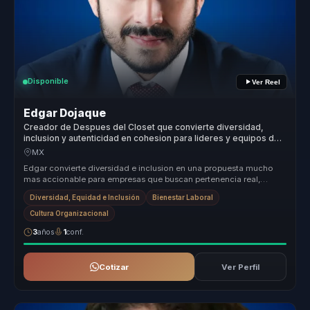
Disponible
Ver Reel
Edgar Dojaque
Creador de Despues del Closet que convierte diversidad,
inclusion y autenticidad en cohesion para lideres y equipos de
trabajo.
MX
Edgar convierte diversidad e inclusion en una propuesta mucho
mas accionable para empresas que buscan pertenencia real,
conversaciones ma...
Diversidad, Equidad e Inclusión
Bienestar Laboral
Cultura Organizacional
3
años
1
conf.
Cotizar
Ver Perfil