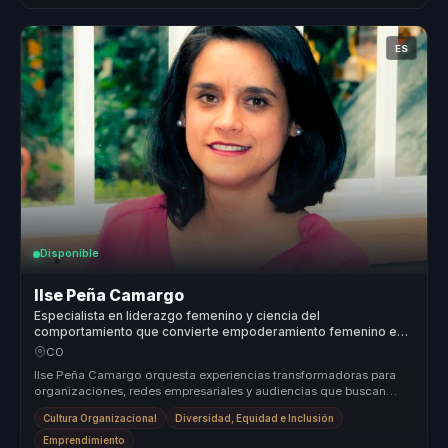
ES
Disponible
Ilse Peña Camargo
Especialista en liderazgo femenino y ciencia del
comportamiento que convierte empoderamiento femenino en
visibilidad, confianza y acción para mujeres líderes.
CO
Ilse Peña Camargo orquesta experiencias transformadoras para
organizaciones, redes empresariales y audiencias que buscan
fortalecer el li...
Cultura Organizacional
Diversidad, Equidad e Inclusión
Emprendimiento