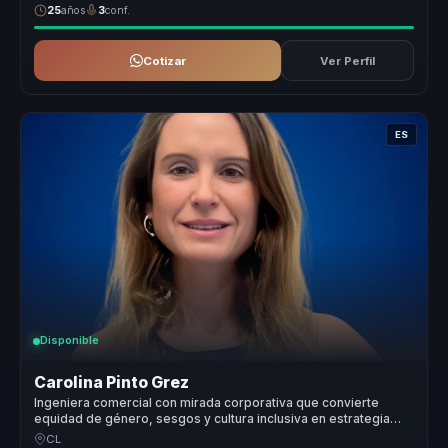
25
años
3
conf.
Cotizar
Ver Perfil
ES
Disponible
Carolina Pinto Grez
Ingeniera comercial con mirada corporativa que convierte
equidad de género, sesgos y cultura inclusiva en estrategia
medible.
CL