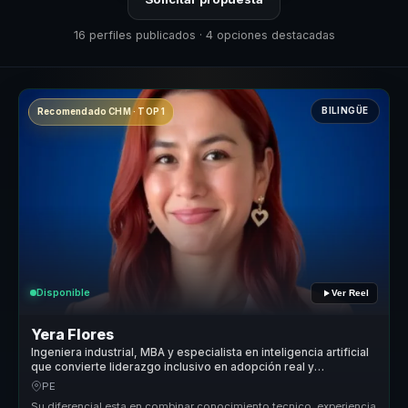
16 perfiles publicados · 4 opciones destacadas
BILINGÜE
Recomendado CHM · TOP 1
Disponible
Ver Reel
Yera Flores
Ingeniera industrial, MBA y especialista en inteligencia artificial
que convierte liderazgo inclusivo en adopción real y
empleabilidad para empresas.
PE
Su diferencial esta en combinar conocimiento tecnico, experiencia