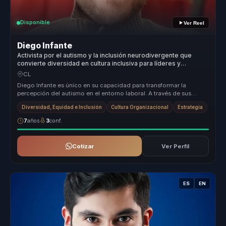
Disponible
Ver Reel
Diego Infante
Activista por el autismo y la inclusión neurodivergente que
convierte diversidad en cultura inclusiva para líderes y
empresas.
CL
Diego Infante es único en su capacidad para transformar la
percepción del autismo en el entorno laboral. A través de sus
charlas, ofrece ...
Diversidad, Equidad e Inclusión
Cultura Organizacional
Estrategia
7
años
3
conf.
Cotizar
Ver Perfil
ES
EN