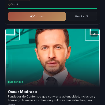
3
conf.
Cotizar
Ver Perfil
ES
Disponible
Oscar Madrazo
Fundador de Contempo que convierte autenticidad, inclusion y
liderazgo humano en cohesion y culturas mas valientes para
empresas y equipos.