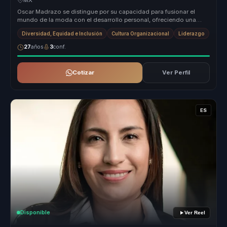
MX
Oscar Madrazo se distingue por su capacidad para fusionar el
mundo de la moda con el desarrollo personal, ofreciendo una
propuesta de val...
Diversidad, Equidad e Inclusión
Cultura Organizacional
Liderazgo
27
años
3
conf.
Cotizar
Ver Perfil
ES
Disponible
Ver Reel