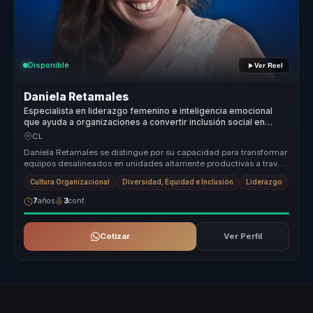
Disponible
Ver Reel
Daniela Retamales
Especialista en liderazgo femenino e inteligencia emocional
que ayuda a organizaciones a convertir inclusión social en
cohesión, pertenencia y crecimiento.
CL
Daniela Retamales se distingue por su capacidad para transformar
equipos desalineados en unidades altamente productivas a través
de un li...
Cultura Organizacional
Diversidad, Equidad e Inclusión
Liderazgo
7
años
3
conf.
Cotizar
Ver Perfil