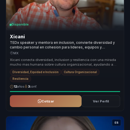
Disponible
Xicani
TEDx speaker y mentora en inclusion, convierte diversidad y
cambio personal en cohesion para lideres, equipos y
organizaciones.
MX
Xicani conecta diversidad, inclusion y resiliencia con una mirada
mucho mas humana sobre cultura organizacional, ayudando a
que las empre...
Diversidad, Equidad e Inclusión
Cultura Organizacional
Resiliencia
12
años
3
conf.
Cotizar
Ver Perfil
ES