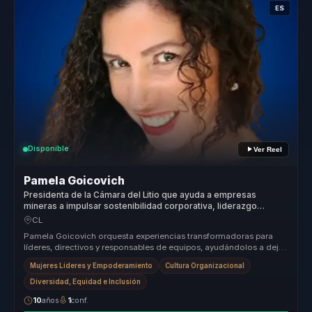
ES
Disponible
Ver Reel
Pamela Goicovich
Presidenta de la Cámara del Litio que ayuda a empresas
mineras a impulsar sostenibilidad corporativa, liderazgo
ambiental e innovación.
CL
Pamela Goicovich orquesta experiencias transformadoras para
líderes, directivos y responsables de equipos, ayudándolos a dejar
atrás estr...
Mujeres Líderes y Empoderamiento
Cultura Organizacional
Diversidad, Equidad e Inclusión
10
años
1
conf.