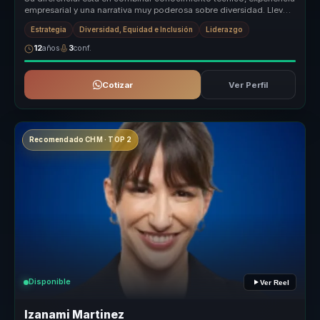
empresarial y una narrativa muy poderosa sobre diversidad. Lleva
la IA ...
Estrategia
Diversidad, Equidad e Inclusión
Liderazgo
12
años
3
conf.
Cotizar
Ver Perfil
Recomendado CHM · TOP 2
Disponible
Ver Reel
Izanami Martinez