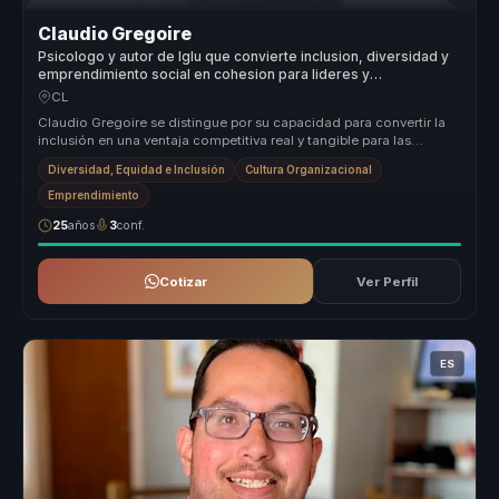
Claudio Gregoire
Psicologo y autor de Iglu que convierte inclusion, diversidad y
emprendimiento social en cohesion para lideres y
organizaciones.
CL
Claudio Gregoire se distingue por su capacidad para convertir la
inclusión en una ventaja competitiva real y tangible para las
organizaci...
Diversidad, Equidad e Inclusión
Cultura Organizacional
Emprendimiento
25
años
3
conf.
Cotizar
Ver Perfil
ES