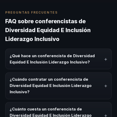
PREGUNTAS FRECUENTES
FAQ sobre conferencistas de
Diversidad Equidad E Inclusión
Liderazgo Inclusivo
¿Qué hace un conferencista de Diversidad
+
Equidad E Inclusión Liderazgo Inclusivo?
Un conferencista de Diversidad Equidad E Inclusión
Liderazgo Inclusivo es un experto que comparte
¿Cuándo contratar un conferencista de
conocimiento, estrategias y experiencias sobre este tema
+
Diversidad Equidad E Inclusión Liderazgo
en eventos corporativos, convenciones y seminarios. Su
Inclusivo?
objetivo es generar reflexión, inspiración y herramientas
aplicables para la audiencia.
Es ideal contratar un conferencista de Diversidad Equidad
E Inclusión Liderazgo Inclusivo para kick-offs,
¿Cuánto cuesta un conferencista de
convenciones anuales, programas de desarrollo, eventos
+
Diversidad Equidad E Inclusión Liderazgo