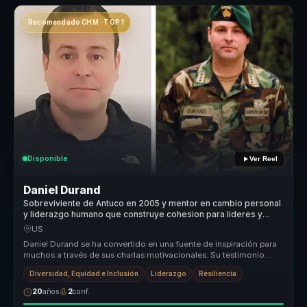
Recomendado CHM · TOP 1
Disponible
Ver Reel
Daniel Durand
Sobreviviente de Antuco en 2005 y mentor en cambio personal
y liderazgo humano que construye cohesion para lideres y
equipos.
US
Daniel Durand se ha convertido en una fuente de inspiración para
muchos a través de sus charlas motivacionales. Su testimonio
sobre la tr...
Diversidad, Equidad e Inclusión
Liderazgo
Resiliencia
20
años
2
conf.