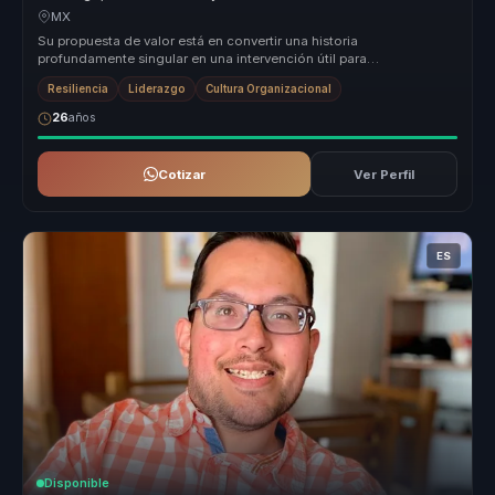
MX
Su propuesta de valor está en convertir una historia
profundamente singular en una intervención útil para
organizaciones. Adriana traduce...
Resiliencia
Liderazgo
Cultura Organizacional
26
años
Cotizar
Ver Perfil
ES
Disponible