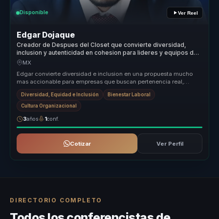
Disponible
Ver Reel
Edgar Dojaque
Creador de Despues del Closet que convierte diversidad,
inclusion y autenticidad en cohesion para lideres y equipos de
trabajo.
MX
Edgar convierte diversidad e inclusion en una propuesta mucho
mas accionable para empresas que buscan pertenencia real,
conversaciones ma...
Diversidad, Equidad e Inclusión
Bienestar Laboral
Cultura Organizacional
3
años
1
conf.
Cotizar
Ver Perfil
DIRECTORIO COMPLETO
Todos los conferencistas de