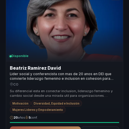
Disponible
Beatriz Ramírez David
Lider social y conferencista con mas de 20 anos en DEI que
convierte liderazgo femenino e inclusion en cohesion para
organizaciones.
CO
Su diferencial esta en conectar inclusion, liderazgo femenino y
cambio social desde una mirada util para organizaciones.
Convierte discur...
Motivación
Diversidad, Equidad e Inclusión
Mujeres Líderes y Empoderamiento
20
años
5
conf.