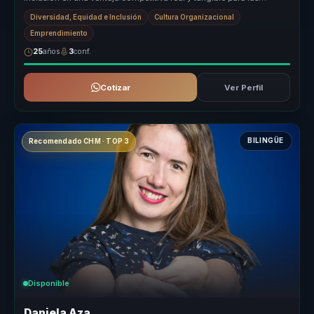
organizaci...
Diversidad, Equidad e Inclusión
Cultura Organizacional
Emprendimiento
25
años
3
conf.
Cotizar
Ver Perfil
BILINGÜE
Recomendado CHM · TOP 3
Disponible
Daniela Aza