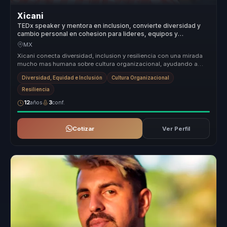
Xicani
TEDx speaker y mentora en inclusion, convierte diversidad y
cambio personal en cohesion para lideres, equipos y
organizaciones.
MX
Xicani conecta diversidad, inclusion y resiliencia con una mirada
mucho mas humana sobre cultura organizacional, ayudando a
que las empre...
Diversidad, Equidad e Inclusión
Cultura Organizacional
Resiliencia
12
años
3
conf.
Cotizar
Ver Perfil