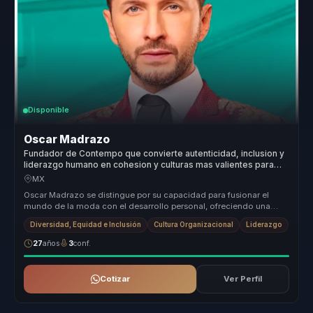
Disponible
Oscar Madrazo
Fundador de Contempo que convierte autenticidad, inclusion y
liderazgo humano en cohesion y culturas mas valientes para
empresas y equipos.
MX
Oscar Madrazo se distingue por su capacidad para fusionar el
mundo de la moda con el desarrollo personal, ofreciendo una
propuesta de val...
Diversidad, Equidad e Inclusión
Cultura Organizacional
Liderazgo
27
años
3
conf.
Cotizar
Ver Perfil