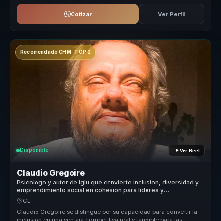
Cotizar
Ver Perfil
Recomendado CHM · TOP 2
Disponible
Ver Reel
Claudio Gregoire
Psicologo y autor de Iglu que convierte inclusion, diversidad y
emprendimiento social en cohesion para lideres y
organizaciones.
CL
Claudio Gregoire se distingue por su capacidad para convertir la
inclusión en una ventaja competitiva real y tangible para las