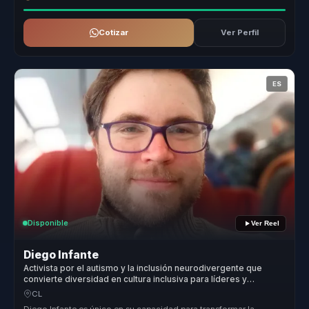
Cotizar
Ver Perfil
ES
Disponible
Ver Reel
Diego Infante
Activista por el autismo y la inclusión neurodivergente que
convierte diversidad en cultura inclusiva para líderes y
empresas.
CL