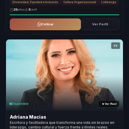
Diversidad, Equidad e Inclusión
Cultura Organizacional
Liderazgo
25
años
3
conf.
Cotizar
Ver Perfil
ES
Disponible
Ver Reel
Adriana Macias
Escritora y facilitadora que transforma una vida sin brazos en
liderazgo, cambio cultural y fuerza frente a límites reales.