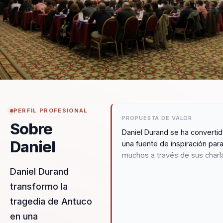
PERFIL PROFESIONAL
PROPUESTA DE VALOR
Sobre
Daniel Durand se ha converti
Daniel
una fuente de inspiración par
muchos a través de sus charl
motivacionales. Su testimonio
Daniel Durand
sobre la tragedia de Antuco y
transformo la
cómo logró superar las
tragedia de Antuco
adversidades es un recordato
de la fortaleza y la resiliencia 
en una