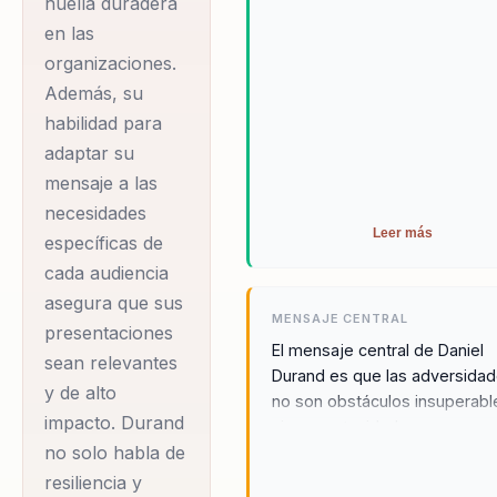
huella duradera
convertido en
que buscan un cambio real y
en las
sinónimo de
duradero.
organizaciones.
transformación y
Además, su
superación,
habilidad para
especialmente
adaptar su
después de sobrevivir
mensaje a las
a la tragedia de
necesidades
Antuco en 2005, un
Leer más
específicas de
evento devastador
cada audiencia
donde una tormenta
asegura que sus
MENSAJE CENTRAL
de nieve cobró la vida
presentaciones
El mensaje central de Daniel
de 45 soldados y un
sean relevantes
Durand es que las adversida
y de alto
suboficial. Como
no son obstáculos insuperabl
impacto. Durand
comandante de la
sino oportunidades para crec
no solo habla de
fortalecerse. A través de sus
primera sección de la
experiencias personales y su
resiliencia y
compañía andina,