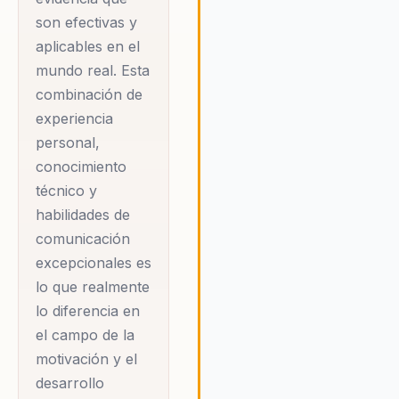
América Latina,
son efectivas y
convirtiéndose en un
aplicables en el
pilar en el mundo de
mundo real. Esta
la motivación. Su
combinación de
enfoque se centra en
experiencia
la resiliencia como
personal,
una herramienta para
conocimiento
enfrentar y superar
técnico y
habilidades de
las adversidades,
comunicación
convirtiendo cada
excepcionales es
desafío en una
lo que realmente
oportunidad para el
lo diferencia en
crecimiento personal
el campo de la
y profesional. Además
motivación y el
de sus charlas, Daniel
desarrollo
es autor del libro