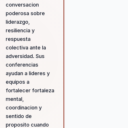
espíritu humano. Diversidad,
conversacion
Inclusión, Inspiración, Motivac
poderosa sobre
Resiliencia, sustentabilidad Da
Durand: De Sobrevivir Antuco 
liderazgo,
Inspirar Multitudes Convierte 
resiliencia y
tragedia en un testimonio
respuesta
poderoso que transforma vid
Daniel Durand, sobreviviente 
colectiva ante la
devastadora tragedia de Ant
adversidad. Sus
en Chile, se ha convertido en
conferencias
voz líder en el ámbito de la
motivación y resiliencia. A tra
ayudan a lideres y
de sus conmovedoras charlas
equipos a
libros y liderazgo, Durand
fortalecer fortaleza
demuestra que enfrentar des
mental,
insuperables puede llevarnos
nuevas alturas de perseveran
coordinacion y
valentía. Su enfoque no solo 
sentido de
centra en la superación perso
proposito cuando
sino también en cómo estas