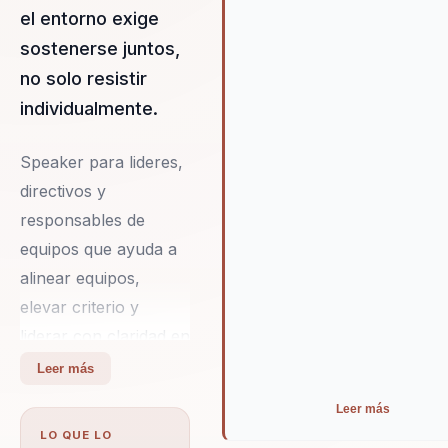
lecciones pueden aplicarse p
el entorno exige
mejorar la dinámica y el
sostenerse juntos,
rendimiento de los equipos d
no solo resistir
de las organizaciones. Al inte
sus enseñanzas, las empresa
individualmente.
pueden esperar líderes más
efectivos y equipos más
Speaker para lideres,
cohesionados, lo que impulsa
directivos y
éxito a largo plazo.
responsables de
equipos que ayuda a
alinear equipos,
elevar criterio y
liderar con claridad en
contextos complejos.
Leer más
Integra neurociencia
Leer más
y comportamiento en
LO QUE LO