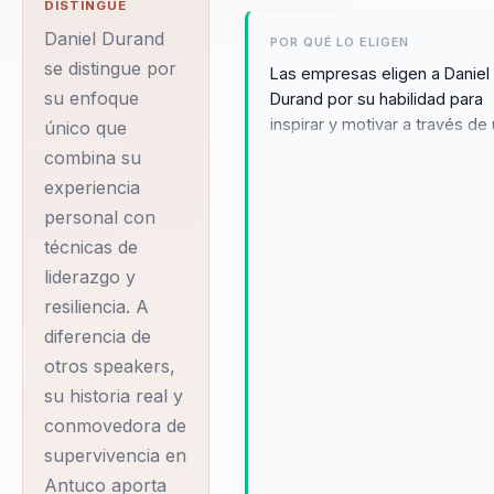
decisiones practicas.
DISTINGUE
Su diferencial:
Daniel Durand
POR QUÉ LO ELIGEN
combina ciencia del
se distingue por
Las empresas eligen a Daniel
su enfoque
comportamiento con
Durand por su habilidad para
inspirar y motivar a través de
único que
aplicacion practica
narrativa auténtica y poderosa
combina su
para organizaciones.
Sus conferencias no solo ofr
experiencia
Daniel Durand es un
inspiración, sino también
personal con
herramientas prácticas para
conferencista de
técnicas de
enfrentar y superar desafíos.
renombre en el
liderazgo y
Testimonios de líderes
ámbito de la
empresariales destacan cóm
resiliencia. A
motivación, el
enfoque ha transformado la
diferencia de
mentalidad de sus equipos,
liderazgo y la
otros speakers,
promoviendo una cultura de
resiliencia personal.
su historia real y
resiliencia y superación que s
Su nombre se ha
conmovedora de
traduce en un mejor rendimie
convertido en
organizacional. Su capacidad 
supervivencia en
personalizar su mensaje y
sinónimo de
Antuco aporta