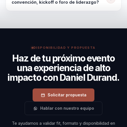
adapta en contenido, duración e intensidad según la
convención, kickoff o foro de liderazgo?
audiencia, el objetivo y el momento del evento. Esta
Contratar a Daniel Durand significa invertir en una
charla se centra en las lecciones de liderazgo
transformación real y medible para su organización.
extraídas de la tragedia de Antuco.
Sus charlas ofrecen un retorno tangible al cambiar la
forma en que los equipos perciben y enfrentan los
desafíos.
DISPONIBILIDAD Y PROPUESTA
Haz de tu próximo evento
una experiencia de alto
impacto con Daniel Durand.
Solicitar propuesta
Hablar con nuestro equipo
Te ayudamos a validar fit, formato y disponibilidad en