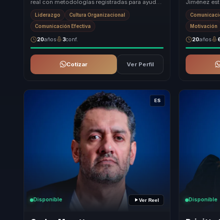
real con metodologías registradas para ayudar
Jiménez está
a líderes y empresas a pasar de liderazgo intu...
motivación 
Liderazgo
Cultura Organizacional
Comunicació
ap...
Comunicación Efectiva
Motivación
20
años
3
conf.
20
años
Cotizar
Ver Perfil
ES
Disponible
Disponible
Ver Reel