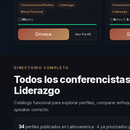
imagen y protocolo a una conversación
transformado
Comunicación Efectiva
Liderazgo
Comunicació
ejecutiva úti...
responsables
Marca Personal
Liderazgo
30
años
8
años
3
c
Cotizar
Ver Perfil
DIRECTORIO COMPLETO
Todos los conferencista
Liderazgo
Catálogo funcional para explorar perfiles, comparar enfoqu
speaker correcto.
34
perfiles publicados en Latinoamérica
· 4 ya priorizados