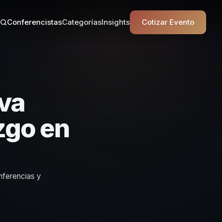
Conferencistas
Categorías
Insights
Cotizar Evento
va
zgo en
nferencias y