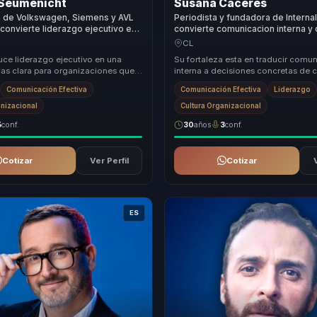
 Seumenicht
Susana Cáceres
a de Volkswagen, Siemens y AVL
Periodista y fundadora de Interna
 convierte liderazgo ejecutivo en
convierte comunicacion interna y 
trategica y mejores decisiones
organizacional en cohesion para
CL
s y empresas.
duce liderazgo ejecutivo en una
Su fortaleza esta en traducir comu
as clara para organizaciones que
interna a decisiones concretas de c
sarrollar lideres con mejor
liderazgo. No la trata como soporte
Comunicación Efectiva
Comunicación Efectiva
Liderazgo
sin...
anizacional
Cultura Organizacional
5
conf.
30
años
3
conf.
Cotizar
Ver Perfil
Cotizar
ES