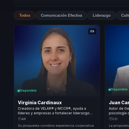
Todos
Comunicación Efectiva
Liderazgo
Cult
ES
Disponible
Disponible
Virginia Cardinaux
Juan Car
Creadora de VELAR® y MCCR®, ayuda a
Autor de Ge
líderes y empresas a fortalecer liderazgo
psicología 
consciente y comunicación para decidir con
liderazgo c
AR
CO
más claridad.
para equipo
Su propuesta combina experiencia corporativa
La propuest