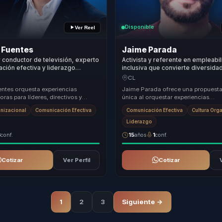
Disponible
Ver Reel
 Fuentes
Jaime Parada
y conductor de televisión, experto
Activista y referente en empleabi
ción efectiva y liderazgo
inclusiva que convierte diversida
a líderes y equipos con más
comunicacion de liderazgo y pert
CL
ohesión.
productividad para equipos.
ntes orquesta experiencias
Jaime Parada ofrece una propuesta
ras para líderes, directivos y
única al orquestar experiencias
s de equipos, ayudándolos a dejar
transformadoras para líderes, port
anizacional
Comunicación Efectiva
Comunicación Efectiva
Cultura Org
.
equipos comerciales ...
Liderazgo
3
conf.
15
años
1
conf.
Cotizar
Ver Perfil
Cotizar
1
2
3
Siguiente →