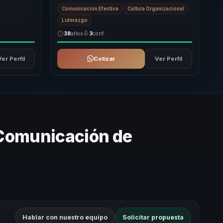
turales que
culturas desgastadas o poco coherentes a en...
Comunicación Efectiva
Cultura Organizacional
Liderazgo
38
años
3
conf.
Ver Perfil
Cotizar
Ver Perfil
 Comunicación de
Hablar con nuestro equipo
Solicitar propuesta