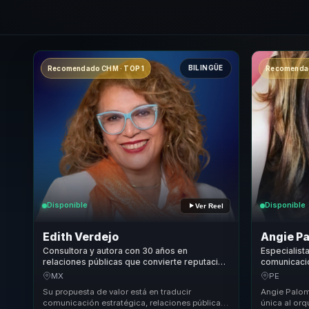
BILINGÜE
Recomendado CHM · TOP 1
Recomendad
Disponible
Disponible
Ver Reel
Edith Verdejo
Angie P
Consultora y autora con 30 años en
Especialist
relaciones públicas que convierte reputación
comunicació
y protocolo en confianza para líderes clave.
talento dis
MX
PE
motivación 
Su propuesta de valor está en traducir
Angie Palom
comunicación estratégica, relaciones públicas,
única al orq