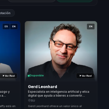
ptación
ES
EN
EN
Disponible
Ver Reel
Ver Reel
Gerd Leonhard
razgo y
Especialista en inteligencia artificial y etica
a a
digital que ayuda a lideres a convertir
cidad en
tecnologia y humanismo en ventaja
SU
dad.
competitiva y comunicacion clara.
affy está en
Gerd Leonhard ofrece un valor único al