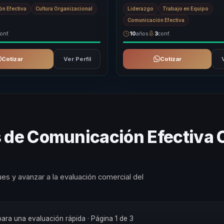
ras para líderes, directivos y
practicas para generar cambios cul
n Efectiva
Cultura Organizacional
Liderazgo
Trabajo en Equipo
 de e...
si...
Comunicación Efectiva
onf.
10
años
3
conf.
Cotizar
Ver Perfil
Cotizar
s de Comunicación Efectiva
es y avanzar a la evaluación comercial del
 para una evaluación rápida
· Página 1 de 3