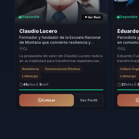
Disponible
Disponible
Ver Reel
Claudio Lucero
Eduardo
Formador y fundador de la Escuela Nacional
Periodista 
de Montana que convierte resiliencia y
en comunica
liderazgo en claridad para lideres y equipos.
humano par
CL
CL
criterio y c
La propuesta de valor de Claudio Lucero radica
Eduardo Fue
en su habilidad para transformar experiencias
transformado
extremas de montaña en lecciones prácticas
responsable
Resiliencia
Comunicación Efectiva
Cultura Org
d...
atrás equip..
Liderazgo
Liderazgo
45
años
3
conf.
27
años
Cotizar
Ver Perfil