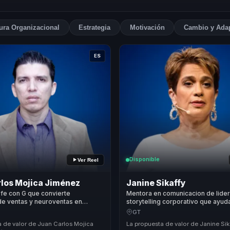
ura Organizacional
Estrategia
Motivación
Cambio y Ada
ES
Disponible
Ver Reel
los Mojica Jiménez
Janine Sikaffy
fe con G que convierte
Mentora en comunicacion de lide
de ventas y neuroventas en
storytelling corporativo que ayud
omercial, motivación y resultados
profesionales a convertir autenti
GT
s.
influencia, diferenciacion y autori
a de valor de Juan Carlos Mojica
La propuesta de valor de Janine Sik