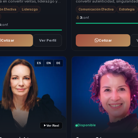
 en convertir ventas, liderazgo y
convertir autenticidad, singularidad
corporativa en una experiencia de
diferenciación profesional en una v
n Efectiva
Liderazgo
Comunicación Efectiva
Estrategia
competit...
3
conf.
6
conf.
Cotizar
Ver Perfil
Cotizar
ES
EN
DE
Disponible
Ver Reel