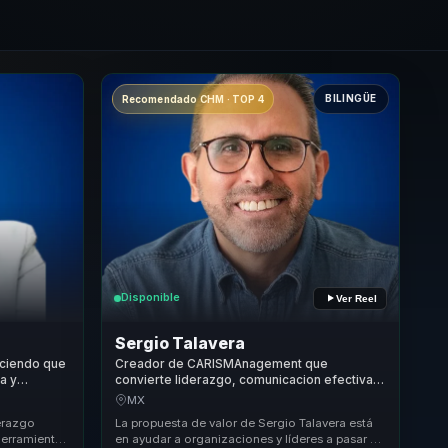
BILINGÜE
Recomendado CHM · TOP 4
Disponible
Ver Reel
Sergio Talavera
ciendo que
Creador de CARISMAnagement que
a y
convierte liderazgo, comunicacion efectiva y
cultura humana en claridad, agilidad y
MX
cohesion para equipos.
derazgo
La propuesta de valor de Sergio Talavera está
herramientas
en ayudar a organizaciones y líderes a pasar de