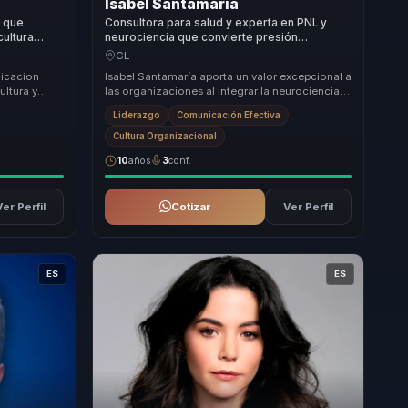
Isabel Santamaría
l que
Consultora para salud y experta en PNL y
cultura
neurociencia que convierte presión
 empresas.
emocional en bienestar, coordinación y
CL
mejores decisiones para líderes y equipos.
nicacion
Isabel Santamaría aporta un valor excepcional a
ultura y
las organizaciones al integrar la neurociencia y
 operativo,
el comportamiento en aplicaciones prácti...
Liderazgo
Comunicación Efectiva
Cultura Organizacional
10
años
3
conf.
Ver Perfil
Cotizar
Ver Perfil
ES
ES