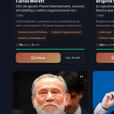
Carlos Morett
Brigitte
CEO de Ignotto Planet Entertainment, conecta
Ex ejecutiv
storytelling y cultura organizacional con
Iberica que
recordacion para lideres y marcas.
claridad es
MX
MX
para lidere
Carlos Morett convierte cine y storytelling en
Brigitte tra
una conversación útil para equipos directivos y
propuesta m
organizaciones en transformación. Funciona...
necesitan de
Comunicación Efectiva
Cultura Organizacional
Liderazgo
direccion...
Cambio y Adaptación
Cultura Org
15
años
7
conf.
20
años
Cotizar
Ver Perfil
ES