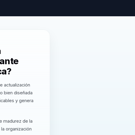
a
vante
ca?
e actualización
o bien diseñada
icables y genera
de madurez de la
 la organización