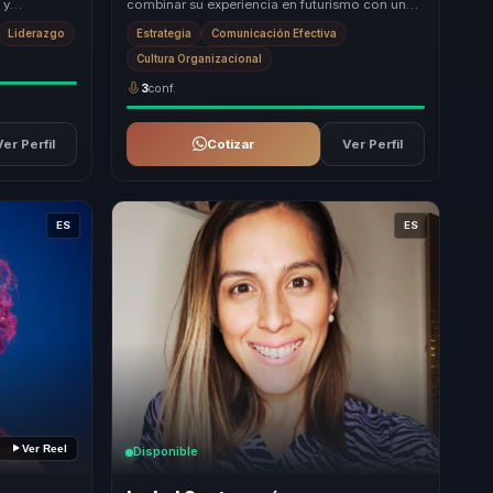
 y
combinar su experiencia en futurismo con un
entaja
enfoque práctico en la comunicación
Liderazgo
Estrategia
Comunicación Efectiva
organizacional. Su...
Cultura Organizacional
3
conf.
Ver Perfil
Cotizar
Ver Perfil
ES
ES
Ver Reel
Disponible