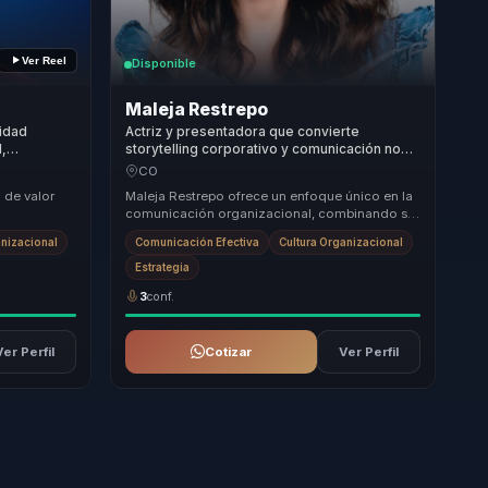
Ver Reel
Disponible
Maleja Restrepo
lidad
Actriz y presentadora que convierte
d,
storytelling corporativo y comunicación no
enencia en
verbal en recordación, confianza e influencia
CO
para equipos.
 de valor
Maleja Restrepo ofrece un enfoque único en la
comunicación organizacional, combinando su
avoces,
experiencia en medios con un rigor periodístico
anizacional
Comunicación Efectiva
Cultura Organizacional
...
Estrategia
3
conf.
Ver Perfil
Cotizar
Ver Perfil