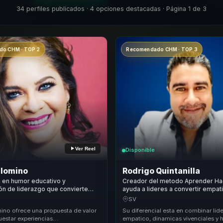
34 perfiles publicados · 4 opciones destacadas · Página 1 de 3
o CHM · TOP 2
Recomendado CHM · TOP 3
Ver Reel
Disponible
alomino
Rodrigo Quintanilla
a en humor educativo y
Creador del metodo Aprender Ha
n de liderazgo que convierte
ayuda a lideres a convertir empati
perso en cohesión, criterio y
motivacion vivencial en cohesion,
SV
para equipos.
compromiso y accion.
ino ofrece una propuesta de valor
Su diferencial esta en combinar li
uestar experiencias
empatico, dinamicas vivenciales y 