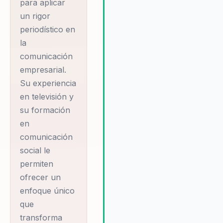
para aplicar
garantizando que los participan
un rigor
salgan con herramientas prácti
periodístico en
que pueden implementar de
la
inmediato. Esta capacidad para
comunicación
adaptar su mensaje a las
necesidades específicas de ca
empresarial.
organización es una de las
Su experiencia
razones por las que Maleja es t
en televisión y
altamente valorada por sus
su formación
clientes.
en
comunicación
social le
permiten
ofrecer un
enfoque único
que
transforma