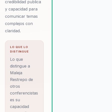
credibilidad publica
neurociencia aplicada y su
experiencia en medios le permi
y capacidad para
ofrecer soluciones prácticas qu
comunicar temas
alinean equipos y potencian el
complejos con
liderazgo. Testimonios de clien
claridad.
destacan su capacidad para
generar un impacto duradero,
mejorando la claridad y
LO QUE LO
efectividad de los mensajes
DISTINGUE
corporativos. Maleja no solo
Lo que
ofrece conferencias, sino que
distingue a
también proporciona un enfoqu
integral que ayuda a las
Maleja
organizaciones a desarrollar un
Restrepo de
cultura de comunicación abierta
otros
efectiva. Su habilidad para
conferencistas
personalizar sus presentacione
es su
asegura que cada sesión esté
alineada con los objetivos
capacidad
estratégicos de la organización,