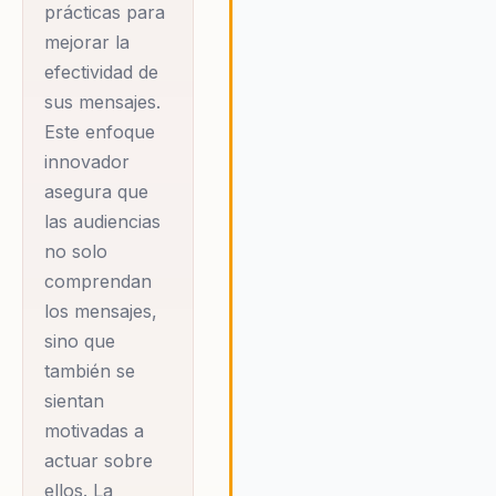
prácticas para
a las organizaciones una
comprensión más profunda de
mejorar la
cómo los mensajes impactan e
efectividad de
el comportamiento y la
sus mensajes.
percepción de sus audiencias,
Este enfoque
asegurando que cada
innovador
comunicación sea no solo
asegura que
escuchada, sino también
recordada y actuada.
las audiencias
no solo
comprendan
los mensajes,
sino que
también se
sientan
motivadas a
actuar sobre
ellos. La