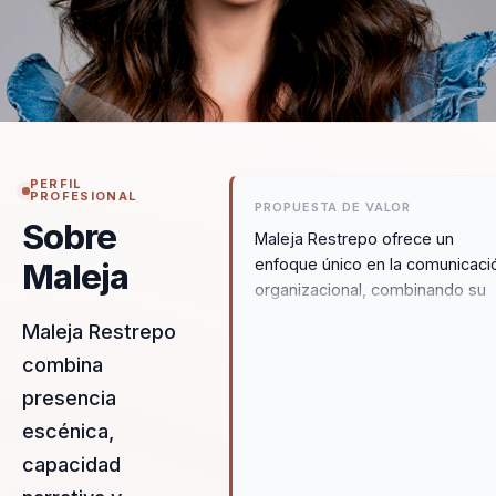
PERFIL
PROFESIONAL
PROPUESTA DE VALOR
Sobre
Maleja Restrepo ofrece un
enfoque único en la comunicaci
Maleja
organizacional, combinando su
experiencia en medios con un
Maleja Restrepo
rigor periodístico que transform
combina
mensajes complejos en narrati
claras y efectivas. Su capacidad
presencia
para integrar elementos de
escénica,
neurociencia y comportamiento
capacidad
sus conferencias permite a las
organizaciones lograr una