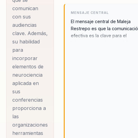
comunican
MENSAJE CENTRAL
con sus
El mensaje central de Maleja
audiencias
Restrepo es que la comunicaci
clave. Además,
efectiva es la clave para el
su habilidad
liderazgo estratégico y el éxito
para
organizacional. Al transformar
mensajes complejos en narrati
incorporar
claras, las organizaciones pued
elementos de
influir y conectar mejor con sus
neurociencia
audiencias. Maleja enfatiza que
aplicada en
una comunicación bien
sus
estructurada no solo informa, si
conferencias
que también inspira y motiva a l
acción, permitiendo a las
proporciona a
organizaciones alcanzar sus
las
objetivos de manera más
organizaciones
eficiente. Su enfoque en la
herramientas
neurociencia aplicada proporci