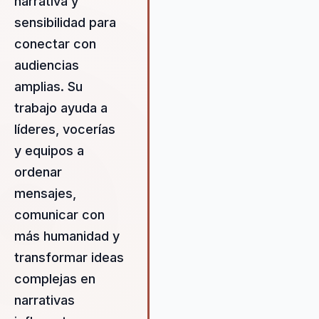
narrativa y
comunicación más influyente y
sensibilidad para
memorable, alineando equipos 
conectar con
potenciando el liderazgo
estratégico. A través de sus
audiencias
presentaciones, Maleja no solo
amplias. Su
enseña técnicas de comunicaci
trabajo ayuda a
sino que también inspira a los
líderes, vocerías
participantes a adoptar una
mentalidad de innovación y
y equipos a
mejora continua. Su enfoque en 
ordenar
neurociencia aplicada ayuda a l
mensajes,
organizaciones a entender cóm
los mensajes pueden ser
comunicar con
diseñados para maximizar el
más humanidad y
impacto emocional y cognitivo 
transformar ideas
sus audiencias, asegurando qu
cada comunicación sea no solo
complejas en
escuchada, sino también
narrativas
recordada y actuada.