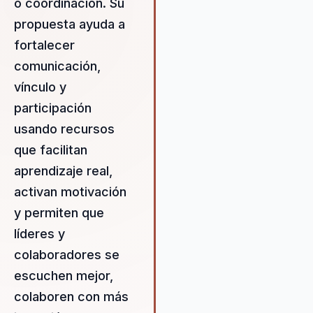
a los participantes desarrollar
o coordinación. Su
habilidades críticas para el
propuesta ayuda a
liderazgo efectivo. Su
fortalecer
metodología no solo aborda l
desafíos actuales, sino que
comunicación,
también prepara a los equipo
vínculo y
para enfrentar futuros retos c
participación
confianza y creatividad. Al int
usando recursos
la ciencia del comportamient
aplicaciones prácticas, Angie
que facilitan
ayuda a las organizaciones a 
aprendizaje real,
un entorno de trabajo dinámic
activan motivación
motivador, donde cada miem
del equipo se siente valorado
y permiten que
empoderado para contribuir a
líderes y
éxito colectivo.
colaboradores se
escuchen mejor,
colaboren con más