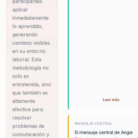
participantes
comedy. Con más de
aplicar
seis años de
inmediatamente
experiencia, sus
lo aprendido,
talleres y charlas se
generando
destaca…
cambios visibles
en su entorno
Angie Palomino es
laboral. Esta
una reconocida
metodología no
conductora de radio
solo es
para el grupo RPP y
entretenida, sino
una experta en
que también es
empoderamiento
Leer más
altamente
personal, coaching
efectiva para
resolver
de vida y técnicas
MENSAJE CENTRAL
problemas de
innovadoras como el
El mensaje central de Angie
comunicación y
Clown y el stand-up