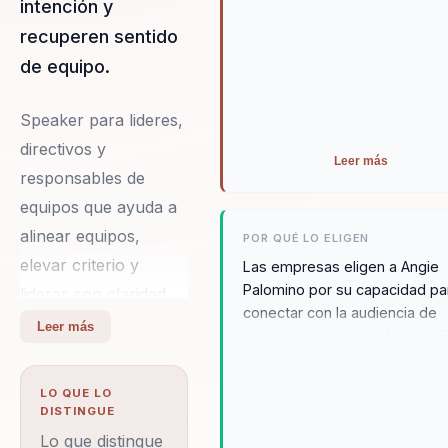
intención y
recuperen sentido
de equipo.
Speaker para lideres,
directivos y
Leer más
responsables de
equipos que ayuda a
alinear equipos,
POR QUÉ LO ELIGEN
elevar criterio y
Las empresas eligen a Angie
Palomino por su capacidad pa
liderar con claridad
conectar con la audiencia de
en contextos
Leer más
manera auténtica y efectiva. 
complejos. Integra
uso del humor como herramie
neurociencia y
de empoderamiento permite a
LO QUE LO
participantes abrirse a nuevas
comportamiento en
DISTINGUE
ideas y perspectivas, facilitan
decisiones practicas.
Lo que distingue