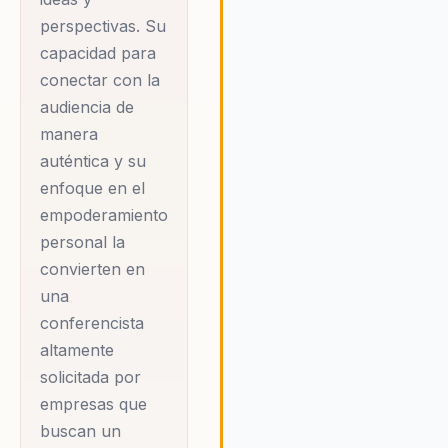
presentaciones,
diseñadas para equipar a los
perspectivas. Su
Angie aborda temas
equipos con las habilidades y 
capacidad para
motivación necesarias para
cruciales para el
conectar con la
lograrlo.
desarrollo personal y
audiencia de
profesional, tanto en
manera
el ámbito individual
auténtica y su
como en el mundo
enfoque en el
ejecutivo. Durante
empoderamiento
ocho años, ha sido
personal la
convierten en
una voz influyente en
una
Radio Corazón,
conferencista
donde ha hablado
altamente
sobre la vida, las
solicitada por
relaciones de pareja y
empresas que
la familia,
buscan un
escuchando a