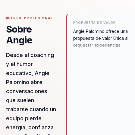
PERFIL PROFESIONAL
PROPUESTA DE VALOR
Sobre
Angie Palomino ofrece una
Angie
propuesta de valor única al
orquestar experiencias
transformadoras para líderes,
Desde el coaching
directivos y responsables de
y el humor
equipos. Su enfoque se centr
educativo, Angie
dejar atrás las estructuras
desalineadas y construir un
Palomino abre
liderazgo estratégico y
conversaciones
cohesionado basado en el tal
que suelen
y la cultura organizacional. An
utiliza herramientas de coachi
trabarse cuando un
de vida y técnicas de humor 
equipo pierde
facilitar el aprendizaje y el
energía, confianza
crecimiento personal, permit