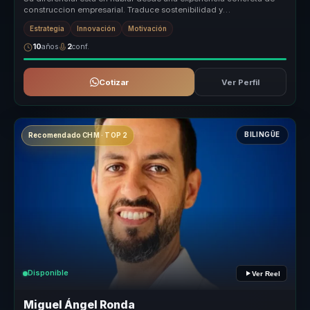
construccion empresarial. Traduce sostenibilidad y
emprendimiento a decis...
Estrategia
Innovación
Motivación
10
años
2
conf.
Cotizar
Ver Perfil
BILINGÜE
Recomendado CHM · TOP 2
Disponible
Ver Reel
Miguel Ángel Ronda