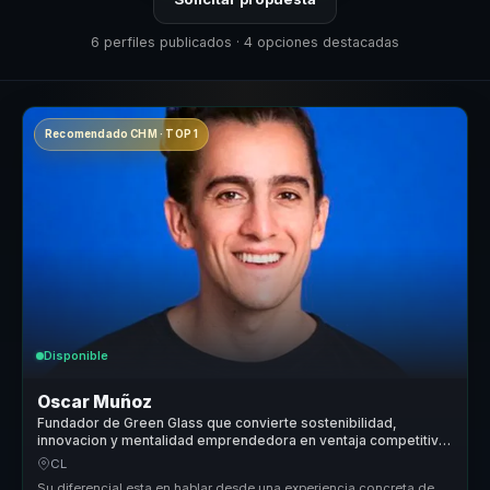
6 perfiles publicados · 4 opciones destacadas
Recomendado CHM · TOP 1
Disponible
Oscar Muñoz
Fundador de Green Glass que convierte sostenibilidad,
innovacion y mentalidad emprendedora en ventaja competitiva
para lideres y empresas.
CL
Su diferencial esta en hablar desde una experiencia concreta de