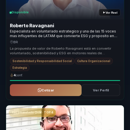
Disponible
Ver Reel
Roberto Ravagnani
Especialista en voluntariado estrategico y una de las 15 voces
mas influyentes de LATAM que convierte ESG y proposito en
crecimiento para empresas.
BR
La propuesta de valor de Roberto Ravagnani está en convertir
voluntariado, sostenibilidad y ESG en motores reales de
transformación organ...
Sostenibilidad y Responsabilidad Social
Cultura Organizacional
Estrategia
4
conf.
Cotizar
Ver Perfil
Recomendado CHM · TOP 4