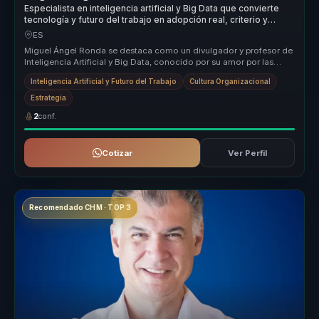
Especialista en inteligencia artificial y Big Data que convierte
tecnología y futuro del trabajo en adopción real, criterio y
aprendizaje para organizaciones.
ES
Miguel Ángel Ronda se destaca como un divulgador y profesor de
Inteligencia Artificial y Big Data, conocido por su amor por las
posibilid...
Inteligencia Artificial y Futuro del Trabajo
Cultura Organizacional
Estrategia
2
conf.
Cotizar
Ver Perfil
Recomendado CHM · TOP 3