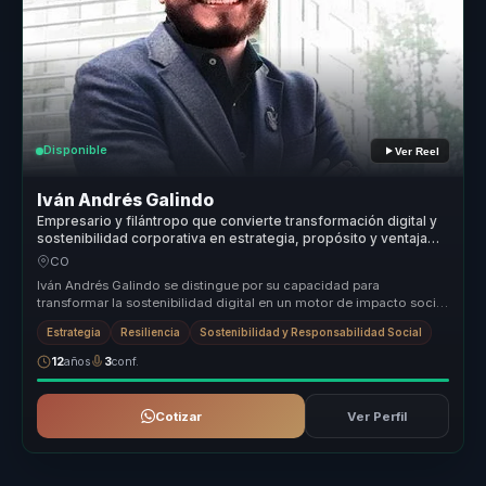
Disponible
Ver Reel
Iván Andrés Galindo
Empresario y filántropo que convierte transformación digital y
sostenibilidad corporativa en estrategia, propósito y ventaja
competitiva para empresas.
CO
Iván Andrés Galindo se distingue por su capacidad para
transformar la sostenibilidad digital en un motor de impacto social
real. Su enfoq...
Estrategia
Resiliencia
Sostenibilidad y Responsabilidad Social
12
años
3
conf.
Cotizar
Ver Perfil