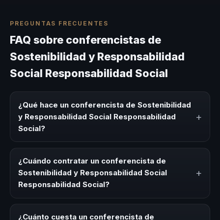
PREGUNTAS FRECUENTES
FAQ sobre conferencistas de
Sostenibilidad y Responsabilidad
Social Responsabilidad Social
¿Qué hace un conferencista de Sostenibilidad
+
y Responsabilidad Social Responsabilidad
Social?
Un conferencista de Sostenibilidad y Responsabilidad
Social Responsabilidad Social es un experto que
¿Cuándo contratar un conferencista de
comparte conocimiento, estrategias y experiencias sobre
+
Sostenibilidad y Responsabilidad Social
este tema en eventos corporativos, convenciones y
Responsabilidad Social?
seminarios. Su objetivo es generar reflexión, inspiración y
herramientas aplicables para la audiencia.
Es ideal contratar un conferencista de Sostenibilidad y
Responsabilidad Social Responsabilidad Social para kick-
¿Cuánto cuesta un conferencista de