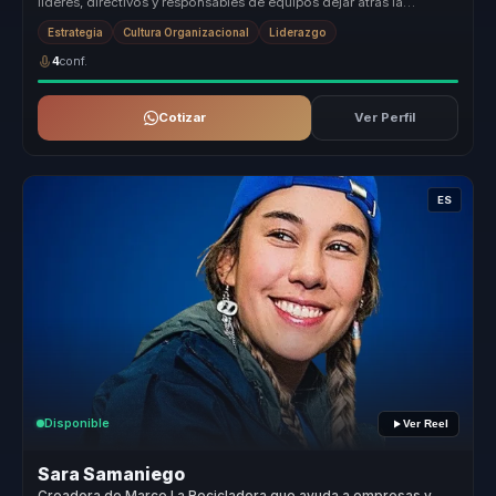
líderes, directivos y responsables de equipos dejar atrás la
desalineación ...
Estrategia
Cultura Organizacional
Liderazgo
4
conf.
Cotizar
Ver Perfil
ES
Disponible
Ver Reel
Sara Samaniego