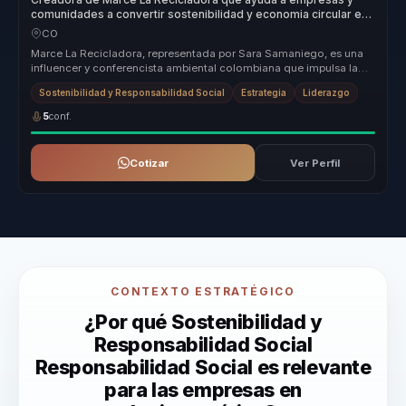
Creadora de Marce La Recicladora que ayuda a empresas y
comunidades a convertir sostenibilidad y economia circular en
accion e impacto positivo.
CO
Marce La Recicladora, representada por Sara Samaniego, es una
influencer y conferencista ambiental colombiana que impulsa la
sostenibilid...
Sostenibilidad y Responsabilidad Social
Estrategia
Liderazgo
5
conf.
Cotizar
Ver Perfil
CONTEXTO ESTRATÉGICO
¿Por qué Sostenibilidad y
Responsabilidad Social
Responsabilidad Social es relevante
para las empresas en