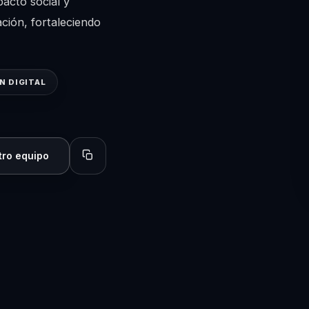
pacto social y
ción, fortaleciendo
 DIGITAL
tro equipo
Copiar perfil para compartir