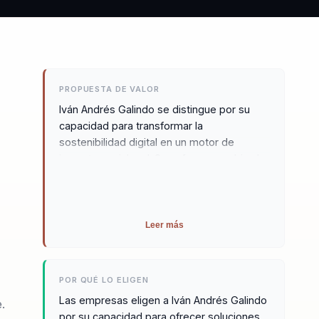
PROPUESTA DE VALOR
Iván Andrés Galindo se distingue por su
capacidad para transformar la
sostenibilidad digital en un motor de
impacto social real. Su enfoque combina la
experiencia en ciberseguridad con una
visión filantrópica, permitiendo a las
organizaciones no solo protegerse en el
entorno digital, sino también contribuir
Leer más
positivamente a la sociedad. Con Iván, las
empresas pueden esperar una
transformación que va más allá de la
POR QUÉ LO ELIGEN
tecnología, integrando valores de
Las empresas eligen a Iván Andrés Galindo
.
sostenibilidad y responsabilidad social en
por su capacidad para ofrecer soluciones