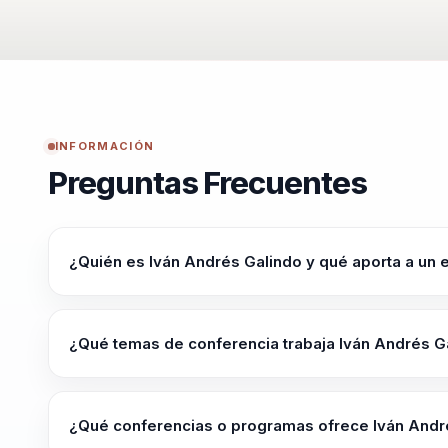
INFORMACIÓN
Preguntas Frecuentes
¿Quién es Iván Andrés Galindo y qué aporta a un 
Speaker para lideres, directivos y responsables de equi
liderar con claridad en contextos complejos. Integra n
¿Qué temas de conferencia trabaja Iván Andrés G
practicas. liderazgo, talento y cultura organizacional: 
cohesion
Iván Andrés Galindo trabaja temas como Liderazgo con 
Estratégica, Empoderamiento Digital, Estrategia de Neg
¿Qué conferencias o programas ofrece Iván Andr