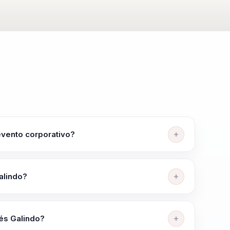
evento corporativo?
pos que ayuda a alinear equipos, elevar criterio y
eurociencia y comportamiento en decisiones
alindo?
de equipos desalineados a liderazgo estrategico y
Propósito, Transformación Digital, Ciberseguridad
ocios y Cambio Organizacional.
és Galindo?