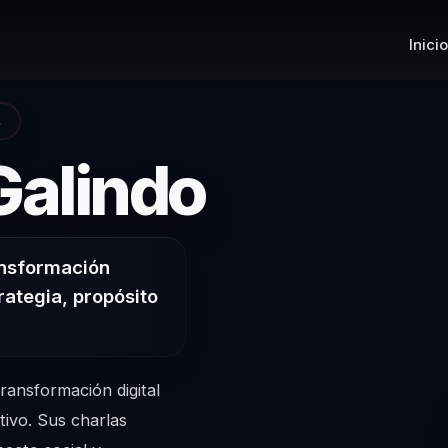
Inicio
A
– Confe
Galindo
ansformación
trategia, propósito
ransformación digital
tivo. Sus charlas