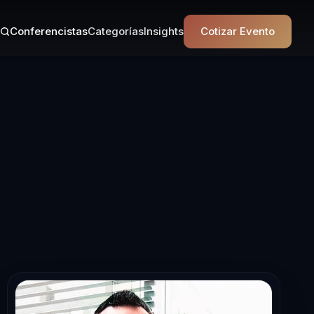
Conferencistas
Categorías
Insights
Cotizar Evento
rencista en Lid