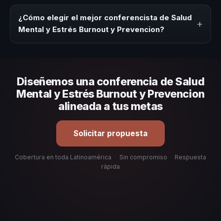
temática.
Los honorarios varían según la trayectoria del speaker, la
modalidad (presencial o virtual) y la duración del evento.
¿Cómo elegir el mejor conferencista de Salud
+
En CHM Latinoamérica ofrecemos asesoría estratégica
Mental y Estrés Burnout y Prevencion?
sin costo y una propuesta en menos de 24 horas
adaptada a tu presupuesto.
Evalúa su experiencia real en el tema, su estilo de
comunicación, casos de éxito con audiencias similares y
su capacidad de adaptar el contenido a tu contexto
Diseñemos una conferencia de Salud
organizacional. En CHM Latinoamérica te ayudamos con
una selección estratégica basada en estos criterios.
Mental y Estrés Burnout y Prevencion
alineada a tus metas
Solicitar propuesta
Cobertura en toda Latinoamérica
·
Sin compromiso
·
Respuesta
rápida