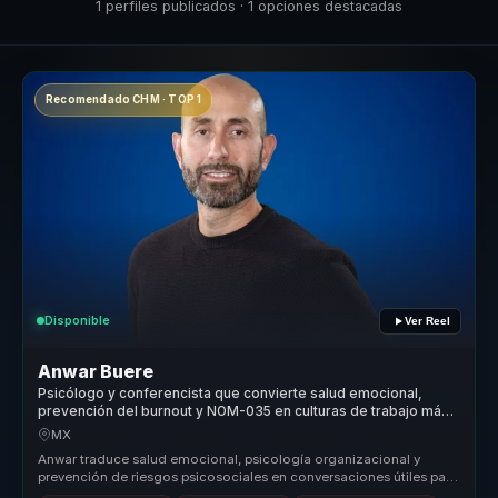
1 perfiles publicados · 1 opciones destacadas
Recomendado CHM · TOP 1
Disponible
Ver Reel
Anwar Buere
Psicólogo y conferencista que convierte salud emocional,
prevención del burnout y NOM-035 en culturas de trabajo más
humanas.
MX
Anwar traduce salud emocional, psicología organizacional y
prevención de riesgos psicosociales en conversaciones útiles para
empresas. Ay...