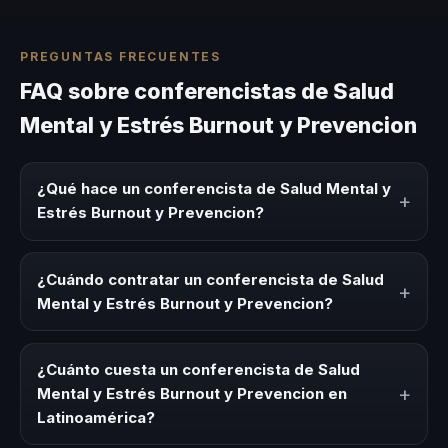
PREGUNTAS FRECUENTES
FAQ sobre conferencistas de Salud
Mental y Estrés Burnout y Prevencion
¿Qué hace un conferencista de Salud Mental y
+
Estrés Burnout y Prevencion?
Un conferencista de Salud Mental y Estrés Burnout y
Prevencion es un experto que comparte conocimiento,
¿Cuándo contratar un conferencista de Salud
+
estrategias y experiencias sobre este tema en eventos
Mental y Estrés Burnout y Prevencion?
corporativos, convenciones y seminarios. Su objetivo es
generar reflexión, inspiración y herramientas aplicables
Es ideal contratar un conferencista de Salud Mental y
para la audiencia.
Estrés Burnout y Prevencion para kick-offs,
¿Cuánto cuesta un conferencista de Salud
convenciones anuales, programas de desarrollo, eventos
+
Mental y Estrés Burnout y Prevencion en
de integración o cuando tu organización necesita
Latinoamérica?
impulsar un cambio cultural relacionado con esta