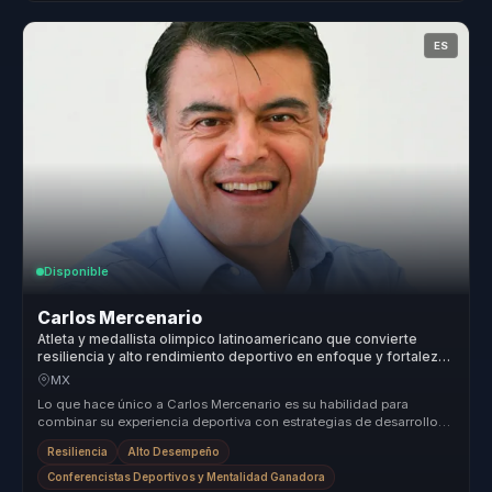
ES
Disponible
Carlos Mercenario
Atleta y medallista olimpico latinoamericano que convierte
resiliencia y alto rendimiento deportivo en enfoque y fortaleza
mental para equipos.
MX
Lo que hace único a Carlos Mercenario es su habilidad para
combinar su experiencia deportiva con estrategias de desarrollo
personal y pro...
Resiliencia
Alto Desempeño
Conferencistas Deportivos y Mentalidad Ganadora