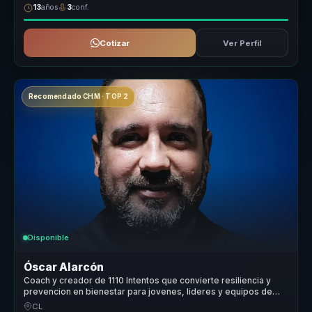
13
años
3
conf.
Cotizar
Ver Perfil
Recomendado CHM · TOP 2
Disponible
Óscar Alarcón
Coach y creador de 1110 Intentos que convierte resiliencia y
prevencion en bienestar para jovenes, lideres y equipos de
trabajo.
CL