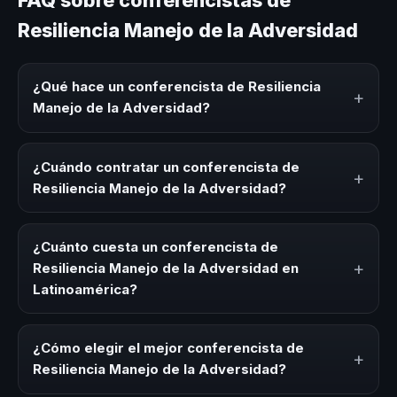
Resiliencia Manejo de la Adversidad
¿Qué hace un conferencista de Resiliencia
+
Manejo de la Adversidad?
Un conferencista de Resiliencia Manejo de la Adversidad
es un experto que comparte conocimiento, estrategias y
¿Cuándo contratar un conferencista de
+
experiencias sobre este tema en eventos corporativos,
Resiliencia Manejo de la Adversidad?
convenciones y seminarios. Su objetivo es generar
reflexión, inspiración y herramientas aplicables para la
Es ideal contratar un conferencista de Resiliencia Manejo
audiencia.
de la Adversidad para kick-offs, convenciones anuales,
¿Cuánto cuesta un conferencista de
programas de desarrollo, eventos de integración o
+
Resiliencia Manejo de la Adversidad en
cuando tu organización necesita impulsar un cambio
Latinoamérica?
cultural relacionado con esta temática.
Los honorarios varían según la trayectoria del speaker, la
modalidad (presencial o virtual) y la duración del evento.
¿Cómo elegir el mejor conferencista de
+
En CHM Latinoamérica ofrecemos asesoría estratégica
Resiliencia Manejo de la Adversidad?
sin costo y una propuesta en menos de 24 horas