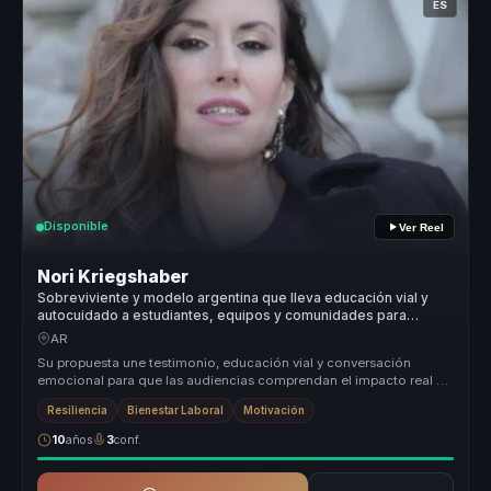
ES
Disponible
Ver Reel
Nori Kriegshaber
Sobreviviente y modelo argentina que lleva educación vial y
autocuidado a estudiantes, equipos y comunidades para
fortalecer resiliencia.
AR
Su propuesta une testimonio, educación vial y conversación
emocional para que las audiencias comprendan el impacto real de
sus decisiones...
Resiliencia
Bienestar Laboral
Motivación
10
años
3
conf.