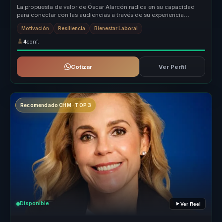
La propuesta de valor de Óscar Alarcón radica en su capacidad
para conectar con las audiencias a través de su experiencia
personal y su e...
Motivación
Resiliencia
Bienestar Laboral
4
conf.
Cotizar
Ver Perfil
Recomendado CHM · TOP 3
Disponible
Ver Reel