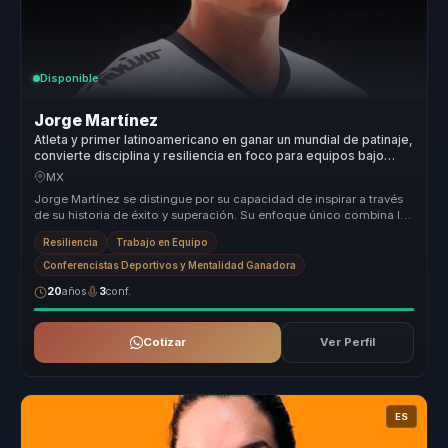
Disponible
Jorge Martínez
Atleta y primer latinoamericano en ganar un mundial de patinaje,
convierte disciplina y resiliencia en foco para equipos bajo
presion.
MX
Jorge Martínez se distingue por su capacidad de inspirar a través
de su historia de éxito y superación. Su enfoque único combina la
exper...
Resiliencia
Trabajo en Equipo
Conferencistas Deportivos y Mentalidad Ganadora
20
años
3
conf.
Cotizar
Ver Perfil
ES