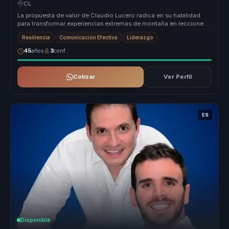
equipos.
CL
La propuesta de valor de Claudio Lucero radica en su habilidad
para transformar experiencias extremas de montaña en lecciones
prácticas d...
Resiliencia
Comunicación Efectiva
Liderazgo
45
años
3
conf.
Cotizar
Ver Perfil
ES
Disponible