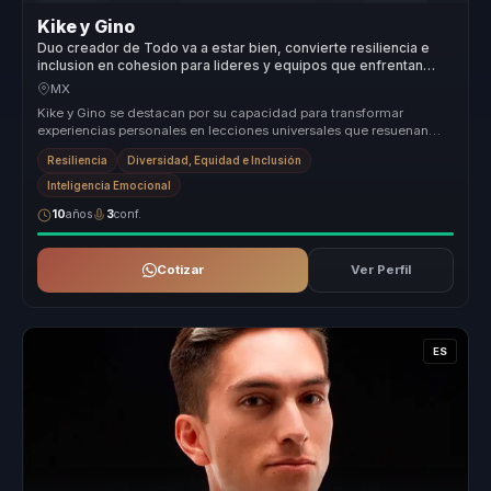
Kike y Gino
Duo creador de Todo va a estar bien, convierte resiliencia e
inclusion en cohesion para lideres y equipos que enfrentan
crisis.
MX
Kike y Gino se destacan por su capacidad para transformar
experiencias personales en lecciones universales que resuenan
con cualquier aud...
Resiliencia
Diversidad, Equidad e Inclusión
Inteligencia Emocional
10
años
3
conf.
Cotizar
Ver Perfil
ES