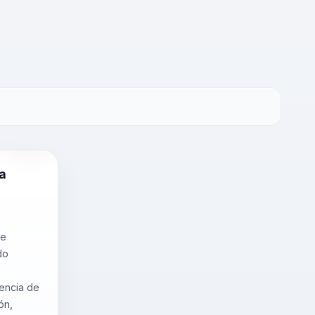
a
de
do
iencia de
ón,