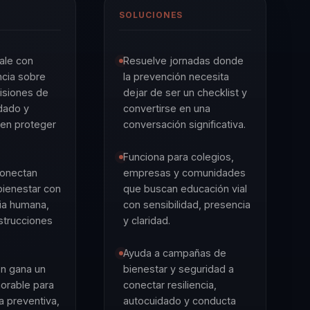
SOLUCIONES
ale con
Resuelve jornadas donde
cia sobre
la prevención necesita
isiones de
dejar de ser un checklist y
idado y
convertirse en una
en proteger
conversación significativa.
Funciona para colegios,
conectan
empresas y comunidades
bienestar con
que buscan educación vial
ia humana,
con sensibilidad, presencia
strucciones
y claridad.
.
Ayuda a campañas de
ón gana un
bienestar y seguridad a
rable para
conectar resiliencia,
ra preventiva,
autocuidado y conducta