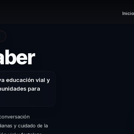
Inicio
A
– Conferenc
aber
va educación vial y
munidades para
 conversación
dianas y cuidado de la