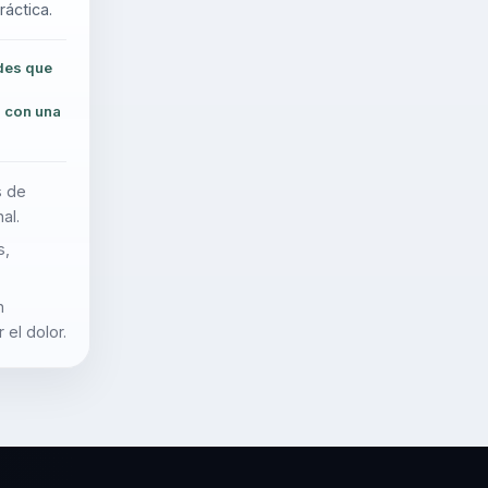
áctica.
des que
a con una
s de
al.
s,
n
 el dolor.