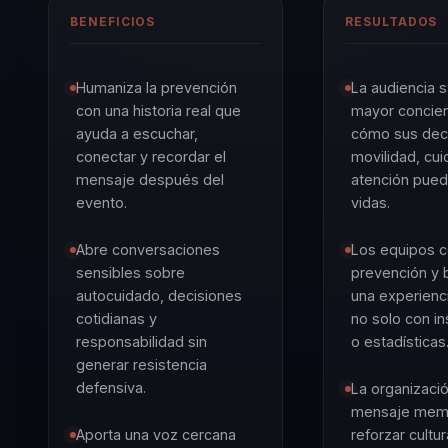
BENEFICIOS
RESULTADOS
Humaniza la prevención
La audiencia s
con una historia real que
mayor concien
ayuda a escuchar,
cómo sus dec
conectar y recordar el
movilidad, cu
mensaje después del
atención pued
evento.
vidas.
Abre conversaciones
Los equipos 
sensibles sobre
prevención y 
autocuidado, decisiones
una experienc
cotidianas y
no solo con in
responsabilidad sin
o estadísticas
generar resistencia
defensiva.
La organizaci
mensaje memo
Aporta una voz cercana
reforzar cultu