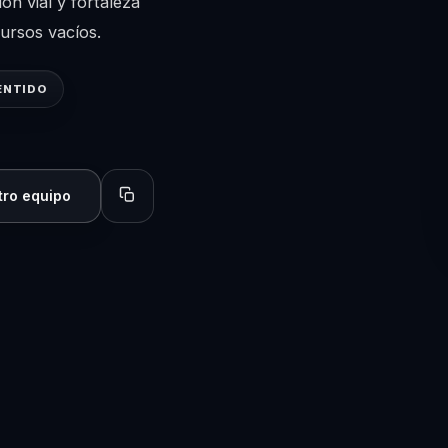
ón vial y fortaleza
cursos vacíos.
ENTIDO
tro equipo
Copiar perfil para compartir