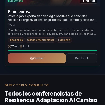
Disponible
Ver Reel
Pilar Ibañez
Psicóloga y experta en psicologia positiva que convierte
resiliencia organizacional en productividad, cambio y fortaleza
para líderes y equipos.
CO
Pilar Ibañez orquesta experiencias transformadoras para líderes,
directivos y responsables de equipos, ayudándolos a dejar atrás
equipos ...
Resiliencia
Cultura Organizacional
Liderazgo
12
años
1
conf.
Cotizar
Ver Perfil
DIRECTORIO COMPLETO
Todos los conferencistas de
Resiliencia Adaptación Al Cambio