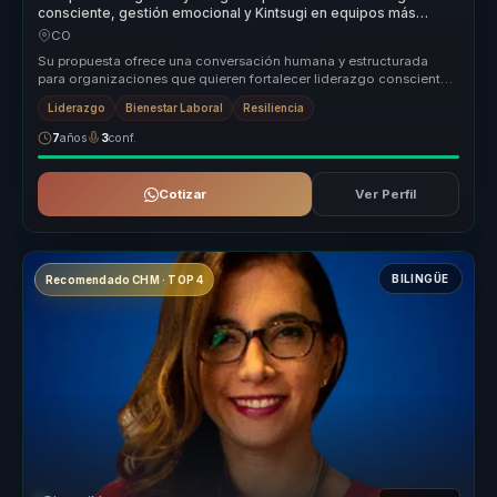
consciente, gestión emocional y Kintsugi en equipos más
humanos.
CO
Su propuesta ofrece una conversación humana y estructurada
para organizaciones que quieren fortalecer liderazgo consciente,
comunicación ...
Liderazgo
Bienestar Laboral
Resiliencia
7
años
3
conf.
Cotizar
Ver Perfil
BILINGÜE
Recomendado CHM · TOP 4