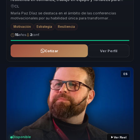
organizaciones.
CL
María Paz Díaz se destaca en el ámbito de las conferencias
motivacionales por su habilidad única para transformar
experiencias personales...
Motivación
Estrategia
Resiliencia
15
años
2
conf.
Cotizar
Ver Perfil
ES
Disponible
Ver Reel