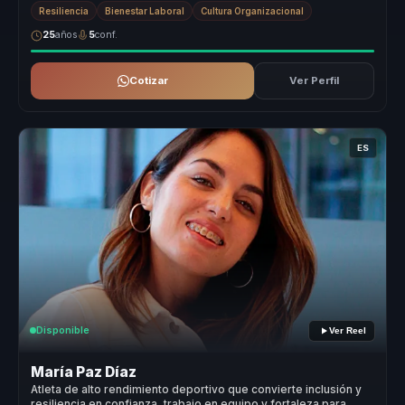
e innovación ...
Resiliencia
Bienestar Laboral
Cultura Organizacional
25
años
5
conf.
Cotizar
Ver Perfil
ES
Disponible
Ver Reel
María Paz Díaz
Atleta de alto rendimiento deportivo que convierte inclusión y
resiliencia en confianza, trabajo en equipo y fortaleza para