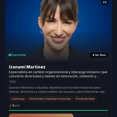
ES
Disponible
Ver Reel
Izanami Martinez
Especialista en cambio organizacional y liderazgo inclusivo que
convierte diversidad y talento en innovación, cohesión y
mejores decisiones para organizaciones.
ES
Izanami Martinez orquesta experiencias transformadoras para
líderes, directivos y responsables de equipos, permitiéndoles dejar
atrás equ...
Liderazgo
Diversidad, Equidad e Inclusión
Productividad
1
conf.