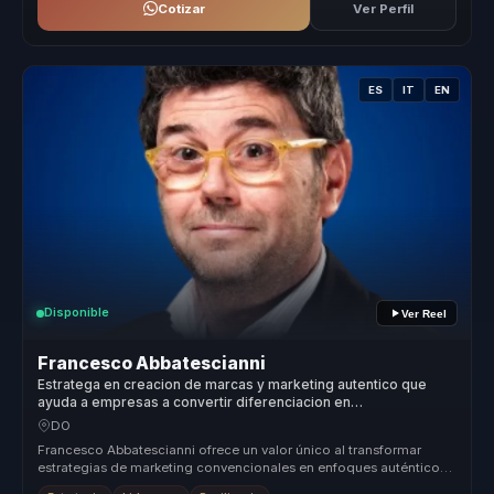
Cotizar
Ver Perfil
ES
IT
EN
Disponible
Ver Reel
Francesco Abbatescianni
Estratega en creacion de marcas y marketing autentico que
ayuda a empresas a convertir diferenciacion en
posicionamiento, lealtad y ventaja competitiva.
DO
Francesco Abbatescianni ofrece un valor único al transformar
estrategias de marketing convencionales en enfoques auténticos
y efectivos q...