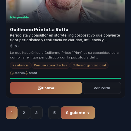
Disponible
Guillermo Prieto La Rotta
Periodista y consultor en storytelling corporativo que convierte
rigor periodístico y resiliencia en claridad, influencia y
confianza para líderes y voceros.
CO
Lo que hace único a Guillermo Prieto "Pirry" es su capacidad para
combinar el rigor periodístico con la psicología del
comportamiento, of...
Resiliencia
Comunicación Efectiva
Cultura Organizacional
16
años
3
conf.
Cotizar
Ver Perfil
…
1
2
3
5
Siguiente →