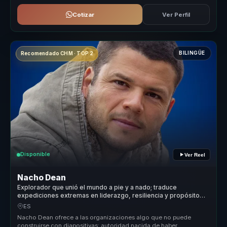
Cotizar
Ver Perfil
BILINGÜE
Recomendado CHM · TOP 2
Disponible
Ver Reel
Nacho Dean
Explorador que unió el mundo a pie y a nado; traduce
expediciones extremas en liderazgo, resiliencia y propósito
compartido.
ES
Nacho Dean ofrece a las organizaciones algo que no puede
construirse con diapositivas: autoridad nacida de haber