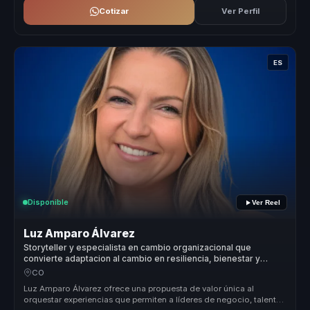
Cotizar
Ver Perfil
ES
Disponible
Ver Reel
Luz Amparo Álvarez
Storyteller y especialista en cambio organizacional que
convierte adaptacion al cambio en resiliencia, bienestar y
productividad para equipos.
CO
Luz Amparo Álvarez ofrece una propuesta de valor única al
orquestar experiencias que permiten a líderes de negocio, talento