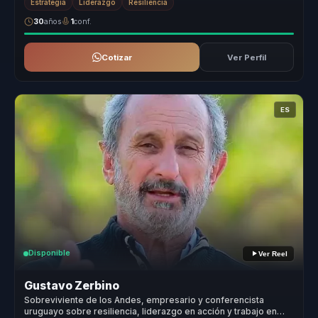
Estrategia
Liderazgo
Resiliencia
30
años
1
conf.
Cotizar
Ver Perfil
ES
Disponible
Ver Reel
Gustavo Zerbino
Sobreviviente de los Andes, empresario y conferencista
uruguayo sobre resiliencia, liderazgo en acción y trabajo en