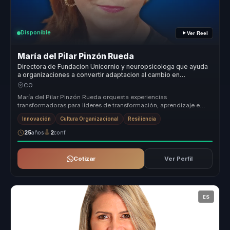
Disponible
Ver Reel
María del Pilar Pinzón Rueda
Directora de Fundacion Unicornio y neuropsicologa que ayuda
a organizaciones a convertir adaptacion al cambio en
innovacion, ejecucion y cultura inclusiva.
CO
María del Pilar Pinzón Rueda orquesta experiencias
transformadoras para líderes de transformación, aprendizaje e
innovación organizaciona...
Innovación
Cultura Organizacional
Resiliencia
25
años
2
conf.
Cotizar
Ver Perfil
ES