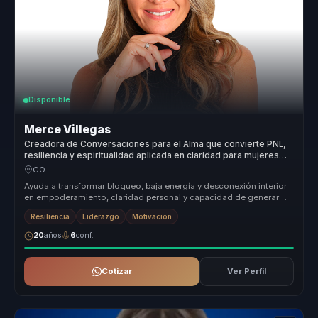
Disponible
Merce Villegas
Creadora de Conversaciones para el Alma que convierte PNL,
resiliencia y espiritualidad aplicada en claridad para mujeres
lideres.
CO
Ayuda a transformar bloqueo, baja energía y desconexión interior
en empoderamiento, claridad personal y capacidad de generar
cambios prof...
Resiliencia
Liderazgo
Motivación
20
años
6
conf.
Cotizar
Ver Perfil