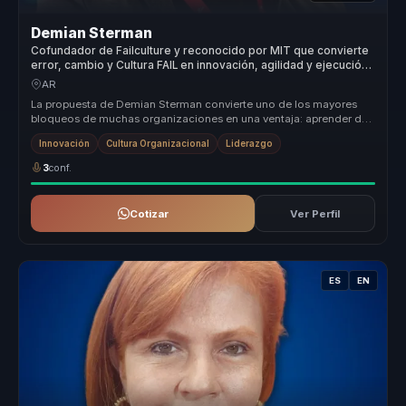
Demian Sterman
Cofundador de Failculture y reconocido por MIT que convierte
error, cambio y Cultura FAIL en innovación, agilidad y ejecución
para equipos.
AR
La propuesta de Demian Sterman convierte uno de los mayores
bloqueos de muchas organizaciones en una ventaja: aprender del
error para inn...
Innovación
Cultura Organizacional
Liderazgo
3
conf.
Cotizar
Ver Perfil
ES
EN