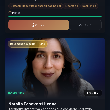
atravesado cambios reale...
Sostenibilidad y Responsabilidad Social
Liderazgo
Resiliencia
14
años
Cotizar
Ver Perfil
Recomendado CHM · TOP 3
Disponible
Ver Reel
Natalia Echeverri Henao
Terapeuta integrativa y abogada que convierte liderazgo