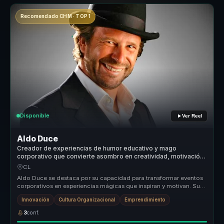
Recomendado CHM · TOP 1
Disponible
Ver Reel
Aldo Duce
Creador de experiencias de humor educativo y mago
corporativo que convierte asombro en creatividad, motivación
y recordación para líderes y equipos.
CL
Aldo Duce se destaca por su capacidad para transformar eventos
corporativos en experiencias mágicas que inspiran y motivan. Su
enfoque ún...
Innovación
Cultura Organizacional
Emprendimiento
3
conf.