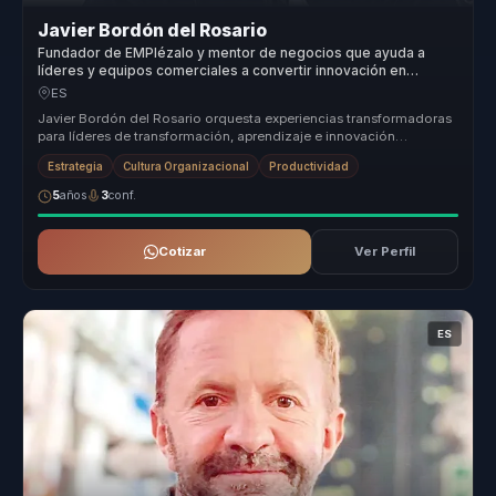
Javier Bordón del Rosario
Fundador de EMPIézalo y mentor de negocios que ayuda a
líderes y equipos comerciales a convertir innovación en
adaptación y ventaja competitiva.
ES
Javier Bordón del Rosario orquesta experiencias transformadoras
para líderes de transformación, aprendizaje e innovación
organizacional. ...
Estrategia
Cultura Organizacional
Productividad
5
años
3
conf.
Cotizar
Ver Perfil
ES