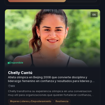
ES
Disponible
Chelly Cantú
Atleta olimpica en Beijing 2008 que convierte disciplina y
liderazgo femenino en confianza y resultados para lideres y
equipos.
MX
Chelly transforma su experiencia olimpica en una conversacion
muy util para organizaciones que quieren fortalecer confianza,
disciplina y...
Mujeres Líderes y Empoderamiento
Resiliencia