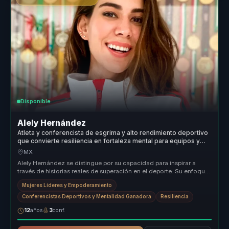
Disponible
Alely Hernández
Atleta y conferencista de esgrima y alto rendimiento deportivo
que convierte resiliencia en fortaleza mental para equipos y
lideres.
MX
Alely Hernández se distingue por su capacidad para inspirar a
través de historias reales de superación en el deporte. Su enfoque
en el em...
Mujeres Líderes y Empoderamiento
Conferencistas Deportivos y Mentalidad Ganadora
Resiliencia
12
años
3
conf.