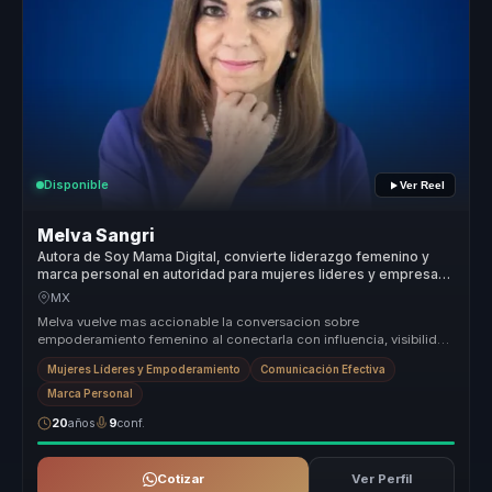
Disponible
Ver Reel
Melva Sangri
Autora de Soy Mama Digital, convierte liderazgo femenino y
marca personal en autoridad para mujeres lideres y empresas
globales.
MX
Melva vuelve mas accionable la conversacion sobre
empoderamiento femenino al conectarla con influencia, visibilidad
y capacidad real de d...
Mujeres Líderes y Empoderamiento
Comunicación Efectiva
Marca Personal
20
años
9
conf.
Cotizar
Ver Perfil