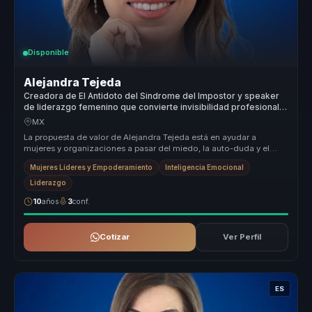
Disponible
Alejandra Tejeda
Creadora de El Antidoto del Sindrome del Impostor y speaker
de liderazgo femenino que convierte invisibilidad profesional
en autoridad para mujeres lideres.
MX
La propuesta de valor de Alejandra Tejeda está en ayudar a
mujeres y organizaciones a pasar del miedo, la auto-duda y el
auto sabotaje a ...
Mujeres Líderes y Empoderamiento
Inteligencia Emocional
Liderazgo
10
años
3
conf.
Cotizar
Ver Perfil
ES