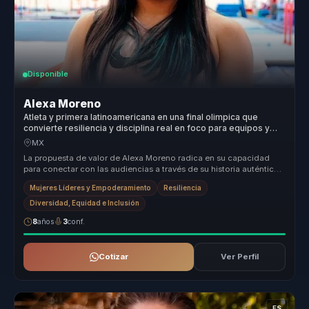
Disponible
Alexa Moreno
Atleta y primera latinoamericana en una final olimpica que
convierte resiliencia y disciplina real en foco para equipos y
lideres.
MX
La propuesta de valor de Alexa Moreno radica en su capacidad
para conectar con las audiencias a través de su historia auténtica
de supera...
Mujeres Líderes y Empoderamiento
Resiliencia
Diversidad, Equidad e Inclusión
8
años
3
conf.
Cotizar
Ver Perfil
ES