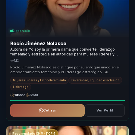
Disponible
Rocío Jiménez Nolasco
Autora de Yo soy la primera dama que convierte liderazgo
femenino y estrategia en autoridad para mujeres lideres y
organizaciones.
MX
Rocío Jiménez Nolasco se distingue por su enfoque único en el
empoderamiento femenino y el liderazgo estratégico. Su
capacidad para trans...
Mujeres Líderes y Empoderamiento
Diversidad, Equidad e Inclusión
Liderazgo
10
años
3
conf.
Cotizar
Ver Perfil
Recomendado CHM · TOP 4