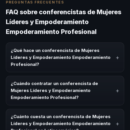
PREGUNTAS FRECUENTES
FAQ sobre conferencistas de Mujeres
Líderes y Empoderamiento
Empoderamiento Profesional
¿Qué hace un conferencista de Mujeres
+
Líderes y Empoderamiento Empoderamiento
Profesional?
Un conferencista de Mujeres Líderes y Empoderamiento
Empoderamiento Profesional es un experto que comparte
¿Cuándo contratar un conferencista de
conocimiento, estrategias y experiencias sobre este tema
+
Mujeres Líderes y Empoderamiento
en eventos corporativos, convenciones y seminarios. Su
Empoderamiento Profesional?
objetivo es generar reflexión, inspiración y herramientas
aplicables para la audiencia.
Es ideal contratar un conferencista de Mujeres Líderes y
Empoderamiento Empoderamiento Profesional para kick-
¿Cuánto cuesta un conferencista de Mujeres
offs, convenciones anuales, programas de desarrollo,
+
Líderes y Empoderamiento Empoderamiento
eventos de integración o cuando tu organización