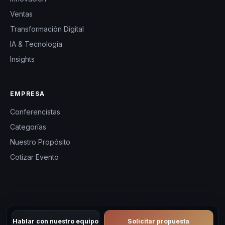
Ventas
Transformación Digital
IA & Tecnología
Insights
EMPRESA
Conferencistas
Categorías
Nuestro Propósito
Cotizar Evento
© 2026 CHM Latinoamérica — Conferencistas y eventos
Hablar con nuestro equipo
Solicitar propuesta
corporativos en Latinoamérica. Todos los derechos reservados.