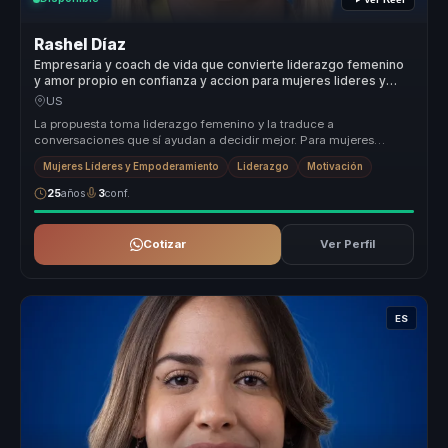
Rashel Díaz
Empresaria y coach de vida que convierte liderazgo femenino
y amor propio en confianza y accion para mujeres lideres y
equipos.
US
La propuesta toma liderazgo femenino y la traduce a
conversaciones que sí ayudan a decidir mejor. Para mujeres
lideres, redes empresarial...
Mujeres Líderes y Empoderamiento
Liderazgo
Motivación
25
años
3
conf.
Cotizar
Ver Perfil
ES