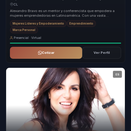
empresariales.
CL
Alexandro Bravo es un mentor y conferencista que empodera a
mujeres emprendedoras en Latinoamérica. Con una vasta
experiencia y formación...
Mujeres Líderes y Empoderamiento
Emprendimiento
Marca Personal
Presencial · Virtual
Cotizar
Ver Perfil
ES