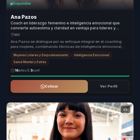
Disponible
Ana Pazos
Coach en liderazgo femenino e inteligencia emocional que
convierte autoestima y claridad en ventaja para lideres y
equipos.
MX
Ana Pazos se distingue por su enfoque integral en el coaching
para mujeres, combinando técnicas de inteligencia emocional,
mindfulness y ...
Mujeres Líderes y Empoderamiento
Inteligencia Emocional
Salud Mental y Estrés
16
años
3
conf.
Cotizar
Ver Perfil
ES