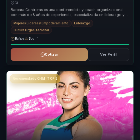
equipos.
CL
Barbara Contreras es una conferencista y coach organizacional
con más de 8 años de experiencia, especializada en liderazgo y
empoderamien...
Mujeres Líderes y Empoderamiento
Liderazgo
Cultura Organizacional
8
años
3
conf.
Cotizar
Ver Perfil
Recomendado CHM · TOP 2