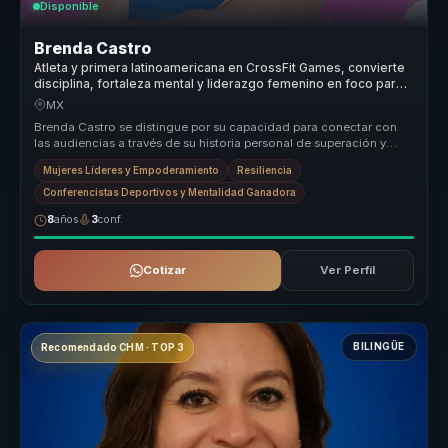
Disponible
Brenda Castro
Atleta y primera latinoamericana en CrossFit Games, convierte
disciplina, fortaleza mental y liderazgo femenino en foco para
equipos.
MX
Brenda Castro se distingue por su capacidad para conectar con
las audiencias a través de su historia personal de superación y
éxito en el...
Mujeres Líderes y Empoderamiento
Resiliencia
Conferencistas Deportivos y Mentalidad Ganadora
8
años
3
conf.
Cotizar
Ver Perfil
BILINGÜE
Recomendado CHM · TOP 3