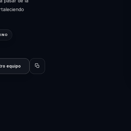
a pasar de la
rtaleciendo
NINO
tro equipo
Copiar perfil para compartir