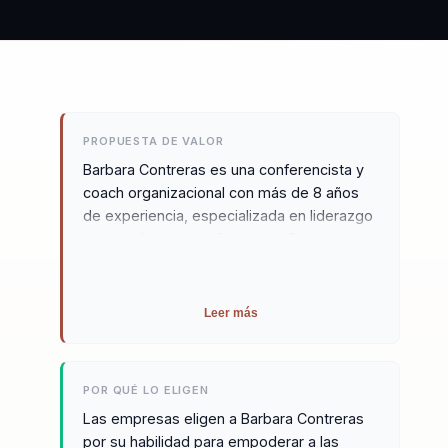
PROPUESTA DE VALOR
Barbara Contreras es una conferencista y
coach organizacional con más de 8 años
de experiencia, especializada en liderazgo
y empoderamiento femenino. Su programa
“De Espectadora a Líder Protagonista”
transforma a mujeres ejecutivas en líderes
seguras y proactivas dentro de sus
Leer más
organizaciones. Barbara se destaca por su
habilidad para ofrecer capacitaciones
personalizadas que abordan las
POR QUÉ LO ELIGEN
necesidades específicas de cada grupo,
Las empresas eligen a Barbara Contreras
asegurando que las participantes no solo
por su habilidad para empoderar a las
adquieran conocimientos, sino también la