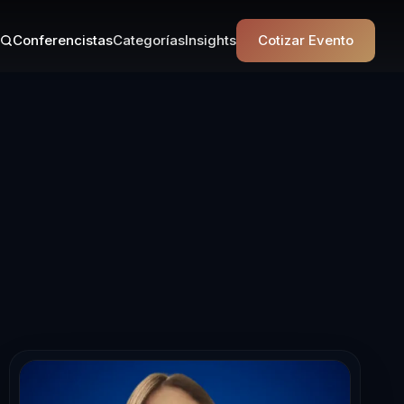
Conferencistas
Categorías
Insights
Cotizar Evento
ncista en Inno