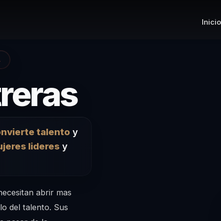
Inicio
A
– Confere
reras
nvierte talento
y
jeres lideres
y
necesitan abrir mas
lo del talento. Sus