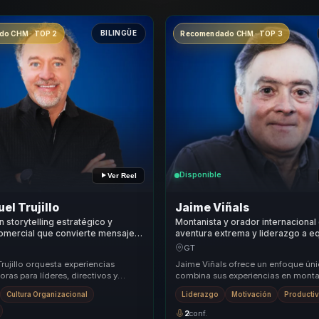
BILINGÜE
o CHM · TOP 2
Recomendado CHM · TOP 3
Disponible
Ver Reel
el Trujillo
Jaime Viñals
n storytelling estratégico y
Montanista y orador internacional
omercial que convierte mensajes
aventura extrema y liderazgo a e
n recordación, influencia y
convertir presion en resiliencia, f
GT
para líderes y equipos.
rendimiento.
Trujillo orquesta experiencias
Jaime Viñals ofrece un enfoque ún
ras para líderes, directivos y
combina sus experiencias en mont
s de equipos, ayudándoles a dejar
principios de liderazgo y resiliencia
Cultura Organizacional
Liderazgo
Motivación
Producti
metodología...
2
conf.