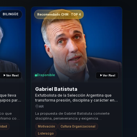
BILINGÜE
Recomendado CHM · TOP 4
Disponible
Ver Reel
Ver Reel
Gabriel Batistuta
 que lleva
Exfutbolista de la Selección Argentina que
quipos para
transforma presión, disciplina y carácter en
oco y
liderazgo y rendimiento para líderes y
AR
equipos.
ico que
La propuesta de Gabriel Batistuta convierte
añismo con
disciplina, perseverancia y exigencia
. Su
competitiva en una conversación aplicable al
vidad
Motivación
Cultura Organizacional
negocio. P...
Liderazgo