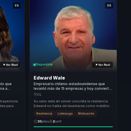
ES
ES
Disponible
Ver Reel
Ver Reel
Edward Wale
elo que
Empresario chileno-estadounidense que
ina a
levantó más de 15 empresas y hoy convierte
cimiento,
accidente aéreo en liderazgo para
CL
s.
empresas.
 trayectoria
Su valor está en volver concreta la resiliencia.
les para
Edward no habla de levantarse como metáfora:
isciplina,...
habla desde un accidente aéreo, rehabilitac...
Resiliencia
Liderazgo
Motivación
30
años
2
conf.