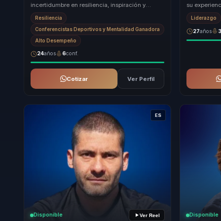
incertidumbre en resiliencia, inspiración y
su experien
superación con mentalidad de alto
tenistas má
Resiliencia
Liderazgo
rendimiento, disciplin...
metodología
Conferencistas Deportivos y Mentalidad Ganadora
27
años
Alto Desempeño
24
años
6
conf.
Cotizar
Ver Perfil
ES
Disponible
Disponible
Ver Reel