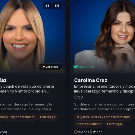
ES
EN
Disponible
Ver Reel
íaz
Carolina Cruz
y coach de vida que convierte
Empresaria, presentadora y mod
femenino y amor propio en
lleva liderazgo femenino y discipl
 accion para mujeres lideres y
marcas y equipos que buscan cre
CO
visibilidad y resultados sostenible
a toma liderazgo femenino y la
Su diferencial esta en convertir una
onversaciones que sí ayudan a
mediatica en aprendizajes comprab
r. Para mujeres lideres, redes
negocio y cultura. Habla de marca, d
eres y Empoderamiento
Liderazgo
Mujeres Líderes y Empoderamiento
.
Emprendimiento
Estrategia
3
conf.
15
años
2
conf.