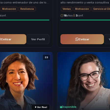
cia como entrenador de uno de los
alto rendimiento y venta consultiva
s exitosos del mundo. Su
misma conversacion. No solo inspir
Motivación
Resiliencia
Ventas
Motivación
Servicio al Cl
...
...
3
conf.
18
años
3
conf.
Cotizar
Ver Perfil
Cotizar
ES
Disponible
Ver Reel