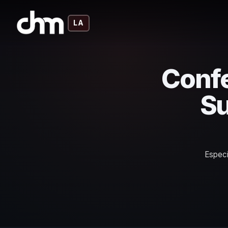
LA
Confe
Su
Especi