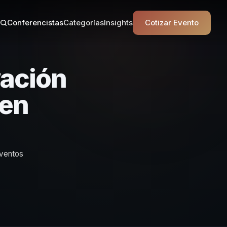
Conferencistas
Categorías
Insights
Cotizar Evento
vación
 en
eventos