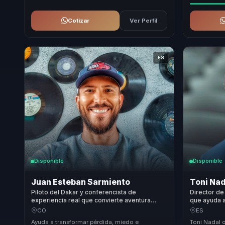
Cotizar
Ver Perfil
ES
Disponible
Disponible
Juan Esteban Sarmiento
Toni Nad
Piloto del Dakar y conferencista de
Director de
experiencia real que convierte aventura
que ayuda a
extrema y cambio personal en foco para
adversidad 
CO
ES
equipos.
compromiso
Ayuda a transformar pérdida, miedo e
Toni Nadal 