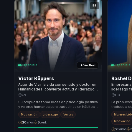
ES
Disponible
Disponible
Ver Reel
Víctor Küppers
Rashel D
Autor de Vivir la vida con sentido y doctor en
Empresaria 
Humanidades, convierte actitud y liderazgo
liderazgo 
en confianza, clima y energía para equipos.
confianza y
ES
US
equipos.
Su propuesta toma ideas de psicología positiva
La propuest
y valores humanos para traducirlas en hábitos,
traduce a c
lenguaje y actitudes que la audiencia puede...
decidir mejo
Motivación
Liderazgo
Ventas
Mujeres Líd
empresarial..
Motivación
20
años
3
conf.
25
años