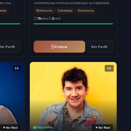
 en una
conferencias motivacionales por su habilidad
a al equipo:
única para transformar experiencias
iente
Motivación
Estrategia
Resiliencia
personales...
15
años
2
conf.
Ver Perfil
Cotizar
Ver Perfil
ES
ES
Disponible
Ver Reel
Ver Reel