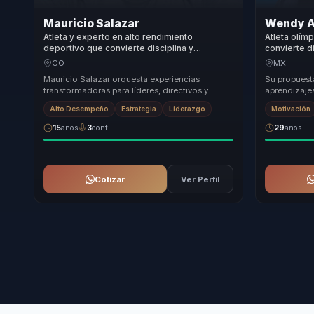
Mauricio Salazar
Wendy A
Atleta y experto en alto rendimiento
Atleta olím
deportivo que convierte disciplina y
convierte di
superación personal en liderazgo,
aprendizaje
CO
MX
motivación y excelencia para equipos.
Mauricio Salazar orquesta experiencias
Su propuesta
transformadoras para líderes, directivos y
aprendizajes
responsables de equipos, ayudándolos a dejar
pedagogía y 
Alto Desempeño
Estrategia
Liderazgo
Motivación
atrás equi...
cor...
15
años
3
conf.
29
años
Cotizar
Ver Perfil