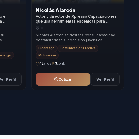
Nicolás Alarcón
no e
Actor y director de Xpressa Capacitaciones
 a
que usa herramientas escénicas para
ón social en
fortalecer confianza, decisión y resiliencia en
CL
nto.
jóvenes, equipos e instituciones.
 su
Nicolás Alarcón se destaca por su capacidad
s
de transformar la indecisión juvenil en
te
liderazgo seguro. Su enfoque único combina el
Liderazgo
Comunicación Efectiva
arte es...
derazgo
Motivación
15
años
3
conf.
Ver Perfil
Cotizar
Ver Perfil