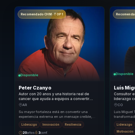
Recomendado CHM · TOP 1
Recomendad
Disponible
Disponible
Peter Czanyo
Luis Migu
Autor con 20 anos y una historia real de
Consultor e
cancer que ayuda a equipos a convertir
liderazgo c
cambio personal en foco, coraje y salud
complejos e
AR
CO
mental.
motivación 
Su mayor fortaleza está en convertir una
Luis Miguel 
experiencia extrema en un mensaje creíble,
transformado
humano y movilizador. No inspira desde la
responsable
Liderazgo
Innovación
Resiliencia
Liderazgo
teoría, sin...
atrás ...
Motivación
20
años
3
conf.