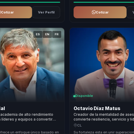
Cotizar
Ver Perfil
Cotizar
ES
EN
FR
Disponible
al
Octavio Díaz Matus
 academia de alto rendimiento
Creador de la mentalidad de ase
 líderes y equipos a convertir
convierte resiliencia, servicio y l
y autoexigencia en resiliencia,
comercial en confianza y resulta
CL
 y alto desempeño.
equipos.
ofrece un enfoque único basado en
Su fortaleza esta en unir superacio