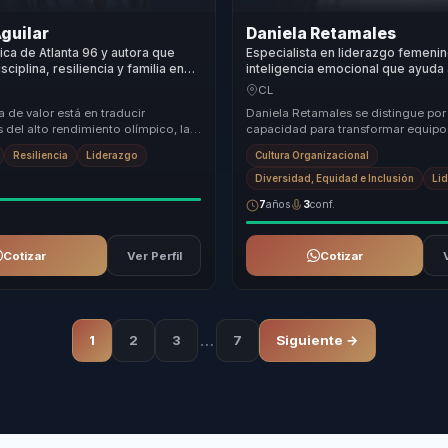
guilar
Daniela Retamales
pica de Atlanta 96 y autora que
Especialista en liderazgo femeni
sciplina, resiliencia y familia en
inteligencia emocional que ayuda
 útil para equipos.
organizaciones a convertir inclusi
CL
cohesión, pertenencia y crecimie
 de valor está en traducir
Daniela Retamales se distingue por
 del alto rendimiento olímpico, la
capacidad para transformar equipo
la vida familiar a una conversación
desalineados en unidades altamen
Resiliencia
Liderazgo
Cultura Organizacional
productivas a través de un li...
Diversidad, Equidad e Inclusión
Li
7
años
3
conf.
Cotizar
Ver Perfil
Cotizar
…
1
2
3
7
Siguiente →