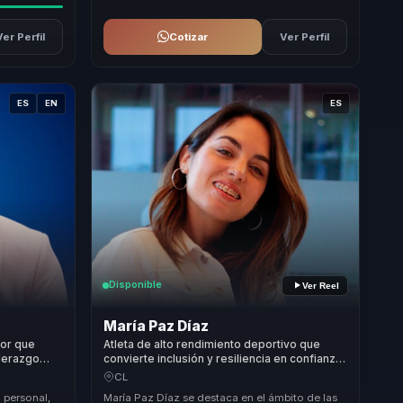
Ver Perfil
Cotizar
Ver Perfil
ES
EN
ES
Disponible
Ver Reel
María Paz Díaz
sor que
Atleta de alto rendimiento deportivo que
iderazgo
convierte inclusión y resiliencia en confianza,
dos para
trabajo en equipo y fortaleza para
CL
organizaciones.
n personal,
María Paz Díaz se destaca en el ámbito de las