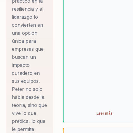
práctico en la
significativas en la cohesión de
con la actitud
resiliencia y el
equipo y en la capacidad de su
correcta, cualquier
empleados para enfrentar
liderazgo lo
meta es alcanzable.
desafíos con confianza y
convierten en
Esta experiencia
determinación.
una opción
personal le ha
única para
permitido desarrollar
empresas que
un enfoque único
buscan un
que combina la
impacto
fortaleza mental con
duradero en
la acción decidida, lo
sus equipos.
Peter no solo
que lo ha convertido
habla desde la
en un referente en
teoría, sino que
el ámbito de la
vive lo que
Leer más
motivación y el
predica, lo que
liderazgo inspirador.
le permite