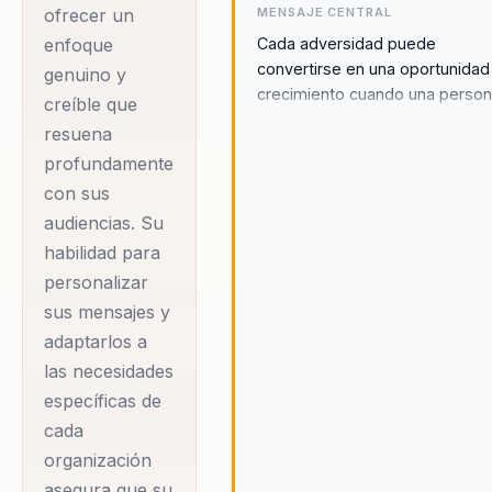
MENSAJE CENTRAL
ofrecer un
Como presidente de
Cada adversidad puede
enfoque
la Fundación
convertirse en una oportunidad
genuino y
Pacientes de Cáncer
crecimiento cuando una perso
creíble que
decide enfrentarla con coraje,
de Pulmón, Peter ha
resuena
propósito y acción.
dedicado su vida a
profundamente
ayudar a otros a
con sus
vencer sus miedos y
audiencias. Su
habilidad para
alcanzar sus
personalizar
objetivos. Sus
sus mensajes y
charlas
adaptarlos a
motivacionales,
las necesidades
conocidas como
específicas de
'Saltar la Sombra',
cada
han resonado en
organización
miles de personas,
asegura que su