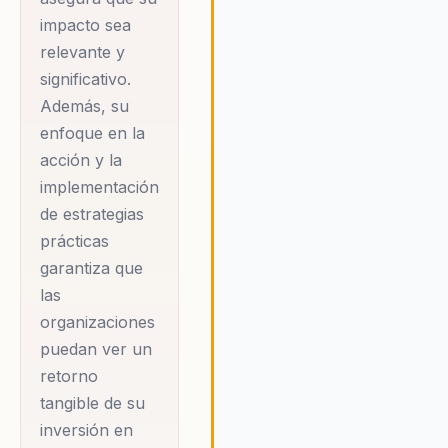
tanto en el ámbito
impacto sea
corporativo como
relevante y
personal. A través
significativo.
de sus conferencias,
Además, su
Peter ofrece
enfoque en la
herramientas
acción y la
implementación
prácticas para el
de estrategias
desarrollo personal
prácticas
y profesional,
garantiza que
enfocándose en la
las
superación de la
organizaciones
adversidad, la
puedan ver un
resiliencia y el
retorno
liderazgo. Su
tangible de su
metodología se basa
inversión en