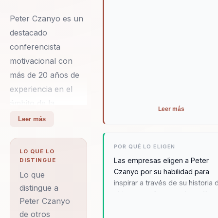
Peter Czanyo es un
destacado
conferencista
motivacional con
más de 20 años de
experiencia en el
ámbito de la
Leer más
superación personal
Leer más
y la resiliencia. Su
historia de vida es
POR QUÉ LO ELIGEN
LO QUE LO
un testimonio de
Las empresas eligen a Peter
DISTINGUE
Czanyo por su habilidad para
valentía y
Lo que
inspirar a través de su historia 
determinación,
distingue a
vida y su enfoque en la resilienc
Peter Czanyo
habiendo superado
Su capacidad para conectar con
de otros
un diagnóstico de
audiencia y ofrecer herramient