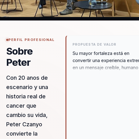
PERFIL PROFESIONAL
PROPUESTA DE VALOR
Sobre
Su mayor fortaleza está en
Peter
convertir una experiencia extr
en un mensaje creíble, humano
movilizador. No inspira desde l
Con 20 anos de
teoría, sino desde una historia
escenario y una
auténtica que vuelve tangible l
historia real de
resiliencia y el coraje.
cancer que
cambio su vida,
Peter Czanyo
convierte la