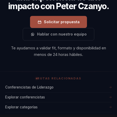
ámbito de la
impacto con Peter Czanyo.
superación
personal. Además,
Solicitar propuesta
ha sido destacado
en medios como
Hablar con nuestro equipo
Estrategia, lo que
refuerza su
Te ayudamos a validar fit, formato y disponibilidad en
menos de 24 horas hábiles.
autoridad en el
campo. Su habilidad
para comunicar de
manera efectiva y
RUTAS RELACIONADAS
empática le permite
Conferencistas de Liderazgo
→
impactar
Explorar conferencistas
→
profundamente en
Explorar categorías
→
sus audiencias,
dejando una