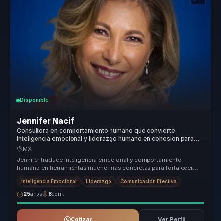
Disponible
Jennifer Nacif
Consultora en comportamiento humano que convierte
inteligencia emocional y liderazgo humano en cohesion para
lideres y equipos.
MX
Jennifer traduce inteligencia emocional y comportamiento
humano en herramientas mucho mas concretas para fortalecer
colaboracion, comunic...
Inteligencia Emocional
Liderazgo
Comunicación Efectiva
25
años
8
conf.
Cotizar
Ver Perfil