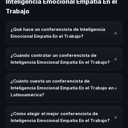
Inteligencia Emocional Empatia En el
Trabajo
¿Qué hace un conferencista de Inteligencia
+
Emocional Empatia En el Trabajo?
Un conferencista de Inteligencia Emocional Empatia En el
Trabajo es un experto que comparte conocimiento,
¿Cuándo contratar un conferencista de
+
estrategias y experiencias sobre este tema en eventos
Inteligencia Emocional Empatia En el Trabajo?
corporativos, convenciones y seminarios. Su objetivo es
generar reflexión, inspiración y herramientas aplicables
Es ideal contratar un conferencista de Inteligencia
para la audiencia.
Emocional Empatia En el Trabajo para kick-offs,
¿Cuánto cuesta un conferencista de
convenciones anuales, programas de desarrollo, eventos
+
Inteligencia Emocional Empatia En el Trabajo en
de integración o cuando tu organización necesita
Latinoamérica?
impulsar un cambio cultural relacionado con esta
temática.
Los honorarios varían según la trayectoria del speaker, la
modalidad (presencial o virtual) y la duración del evento.
¿Cómo elegir el mejor conferencista de
+
En CHM Latinoamérica ofrecemos asesoría estratégica
Inteligencia Emocional Empatia En el Trabajo?
sin costo y una propuesta en menos de 24 horas