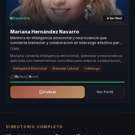
Disponible
Ver Reel
Mariana Hernández Navarro
Mentora en inteligencia emocional y neurociencia que
convierte bienestar y colaboracion en liderazgo efectivo para
empresas y equipos.
MX
Mariana conecta inteligencia emocional, bienestar y neurociencia
aplicada con herramientas concretas para mejorar colaboracion,
clima y l...
Inteligencia Emocional
Bienestar Laboral
Liderazgo
15
años
6
conf.
Cotizar
Ver Perfil
DIRECTORIO COMPLETO