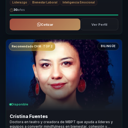
Liderazgo
Bienestar Laboral
Inteligencia Emocional
30
años
Cotizar
Ver Perfil
BILINGÜE
Recomendado CHM · TOP 2
Disponible
Cristina Fuentes
Doctora en teatro y creadora de MBPT que ayuda a líderes y
equipos a convertir mindfulness en bienestar, cohesión y