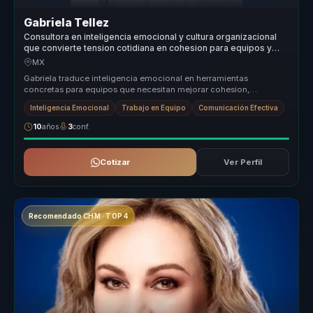
Gabriela Tellez
Consultora en inteligencia emocional y cultura organizacional
que convierte tension cotidiana en cohesion para equipos y
lideres.
MX
Gabriela traduce inteligencia emocional en herramientas
concretas para equipos que necesitan mejorar cohesion,
colaboracion y clima labor...
Inteligencia Emocional
Trabajo en Equipo
Comunicación Efectiva
10
años
3
conf.
Cotizar
Ver Perfil
Recomendado CHM · TOP 4