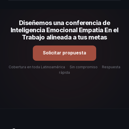
adaptada a tu presupuesto.
Evalúa su experiencia real en el tema, su estilo de
comunicación, casos de éxito con audiencias similares y
su capacidad de adaptar el contenido a tu contexto
Diseñemos una conferencia de
organizacional. En CHM Latinoamérica te ayudamos con
una selección estratégica basada en estos criterios.
Inteligencia Emocional Empatia En el
Trabajo alineada a tus metas
Solicitar propuesta
Cobertura en toda Latinoamérica
·
Sin compromiso
·
Respuesta
rápida