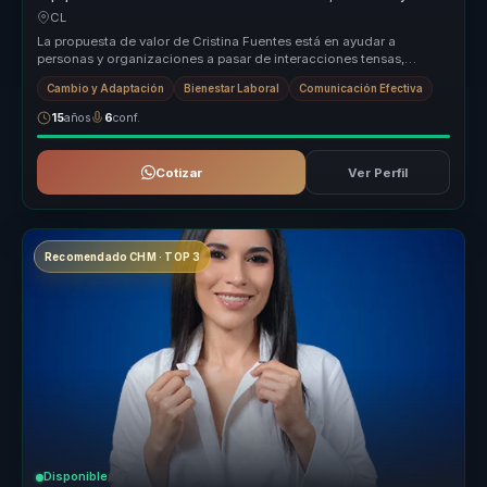
adaptación al cambio.
CL
La propuesta de valor de Cristina Fuentes está en ayudar a
personas y organizaciones a pasar de interacciones tensas,
superficiales o des...
Cambio y Adaptación
Bienestar Laboral
Comunicación Efectiva
15
años
6
conf.
Cotizar
Ver Perfil
Recomendado CHM · TOP 3
Disponible