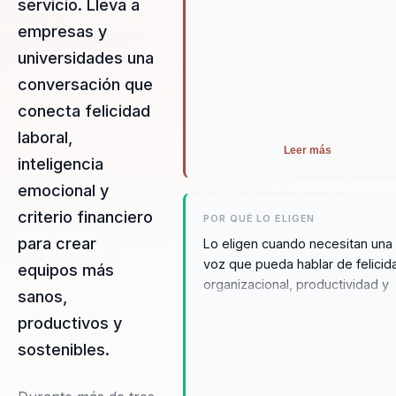
servicio. Lleva a
empresas y
universidades una
conversación que
conecta felicidad
laboral,
Leer más
inteligencia
emocional y
criterio financiero
POR QUÉ LO ELIGEN
para crear
Lo eligen cuando necesitan una
voz que pueda hablar de felicid
equipos más
organizacional, productividad y
sanos,
cultura sin sonar naïf ni
productivos y
desconectada del negocio. Su
recorrido en Coomeva, su traba
sostenibles.
docente, su formación financier
su reconocimiento como