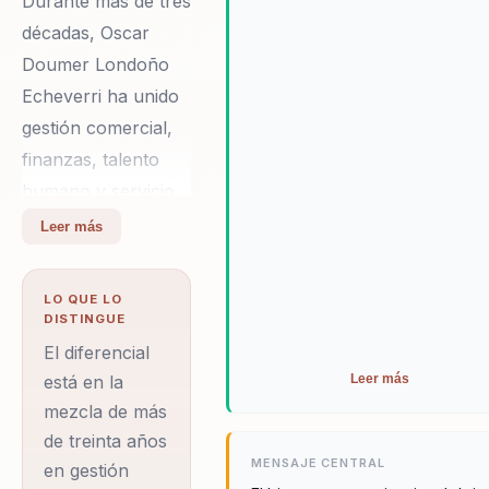
Durante más de tres
Ambassador de AMCHO Colomb
décadas, Oscar
lo vuelven una opción creíble pa
Doumer Londoño
empresas y universidades.
Echeverri ha unido
gestión comercial,
finanzas, talento
humano y servicio
al cliente con una
Leer más
apuesta cada vez
más clara por el
LO QUE LO
bienestar
DISTINGUE
organizacional
El diferencial
como estrategia de
está en la
Leer más
mezcla de más
rentabilidad.
de treinta años
Contador público,
MENSAJE CENTRAL
en gestión
magíster en