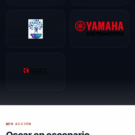
propósito e
inteligencia
emocional aplicada
al trabajo. En 2026
fue nombrado
Ambassador para
Colombia de
AMCHO,
reconocimiento que
refuerza una voz
capaz de unir rigor
financiero, gestión
humana y bienestar
laboral en una
EN ACCIÓN
misma