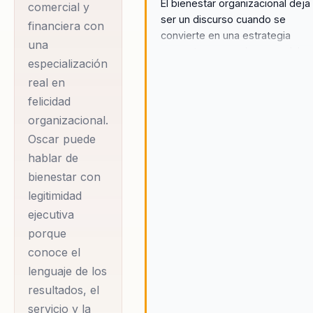
El bienestar organizacional deja
comercial y
administración
ser un discurso cuando se
financiera con
financiera, Chief
convierte en una estrategia
una
Happiness Officer y
concreta para mejorar servicio,
especialización
cultura y resultados.
docente
real en
universitario
felicidad
durante más de
organizacional.
quince años,
Oscar puede
aprendió dentro de
hablar de
Coomeva cómo se
bienestar con
enlazan cultura,
legitimidad
ejecutiva
liderazgo,
porque
satisfacción del
conoce el
cliente y resultados.
lenguaje de los
Esa experiencia lo
resultados, el
llevó a defender
servicio y la