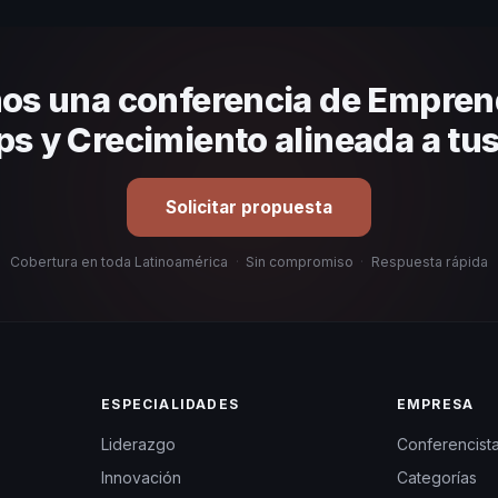
anizacional. En CHM Latinoamérica te ayudamos con una selección est
os una conferencia de Empren
ps y Crecimiento alineada a tu
Solicitar propuesta
Cobertura en toda Latinoamérica
·
Sin compromiso
·
Respuesta rápida
ESPECIALIDADES
EMPRESA
Liderazgo
Conferencist
Innovación
Categorías