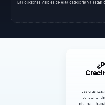
Las opciones visibles de esta categoría ya están
¿P
Creci
Las organizaci
constante. Un
informa — transf