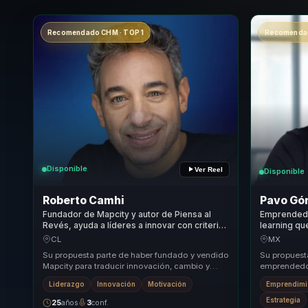
Recomendado CHM · TOP 1
Recomendad
Disponible
Ver Reel
Disponible
Roberto Camhi
Pavo Gó
Fundador de Mapcity y autor de Piensa al
Emprendedo
Revés, ayuda a líderes a innovar con criterio,
learning qu
anticipar cambios y tomar mejores
marketing d
CL
MX
decisiones.
empresas.
Su propuesta parte de haber fundado y vendido
Su propuest
Mapcity para traducir innovación, cambio y
emprendedor
mentalidad emprendedora en criterio de
negocio par
Liderazgo
Innovación
Motivación
Emprendimi
negocio. ...
aspiracion ab
Estrategia
25
años
3
conf.