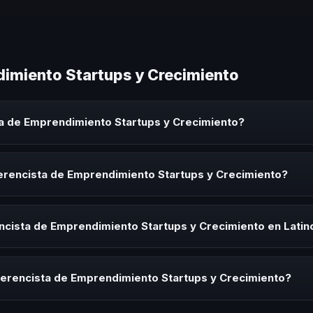
imiento Startups y Crecimiento
a de Emprendimiento Startups y Crecimiento?
nto Startups y Crecimiento es un experto que comparte conocimiento
orativos, convenciones y seminarios. Su objetivo es generar reflexió
erencista de Emprendimiento Startups y Crecimiento?
ista de Emprendimiento Startups y Crecimiento para kick-offs, conve
ión o cuando tu organización necesita impulsar un cambio cultural rel
ncista de Emprendimiento Startups y Crecimiento en Lati
rayectoria del speaker, la modalidad (presencial o virtual) y la durac
ía estratégica sin costo y una propuesta en menos de 24 horas adapt
ferencista de Emprendimiento Startups y Crecimiento?
 tema, su estilo de comunicación, casos de éxito con audiencias simi