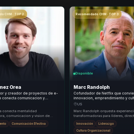
o CHM · TOP 2
Recomendado CHM · TOP 3
Disponible
mez Orea
Marc Randolph
r y creador de proyectos de e-
Cofundador de Netflix que convie
e conecta comunicacion y
innovacion, emprendimiento y cul
igital con claridad para
prueba en decisiones mas audac
US
lideres y equipos.
a conecta mentalidad
Marc Randolph orquesta experienc
a, comunicacion y vision de
transformadoras para líderes, direct
a que crecimiento deje de ser una
responsables de equipos, ayudándo
ento
Comunicación Efectiva
Innovación
Liderazgo
stracta....
atrás equipos...
Cultura Organizacional