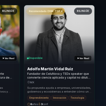
BILINGÜE
BILINGÜE
Recomendado CHM · TOP 4
Disponible
Ver Reel
Ver Reel
Adolfo Martín Vidal Ruiz
rte
Fundador de CeluNova y TEDx speaker que
tura de
convierte ciencia aplicada y capital no dilutivo
es para
en crecimiento real para empresas.
MX
ias
Su propuesta ayuda a empresas, universidades,
ivos y
gobiernos y ecosistemas a entender cómo una
les a dejar
investigación puede convertirse en
Emprendimiento
Innovación
Tecnología
oportunidad ...
6
años
3
conf.