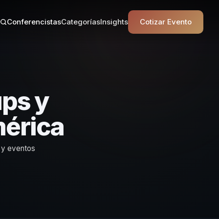
Conferencistas
Categorías
Insights
Cotizar Evento
ps y
mérica
 y eventos