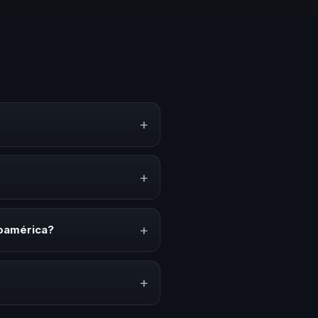
+
, estrategias y experiencias
n, inspiración y herramientas
+
nciones anuales, programas de
acionado con esta temática.
+
noamérica?
ión del evento. En CHM
ada a tu presupuesto.
+
lares y su capacidad de adaptar