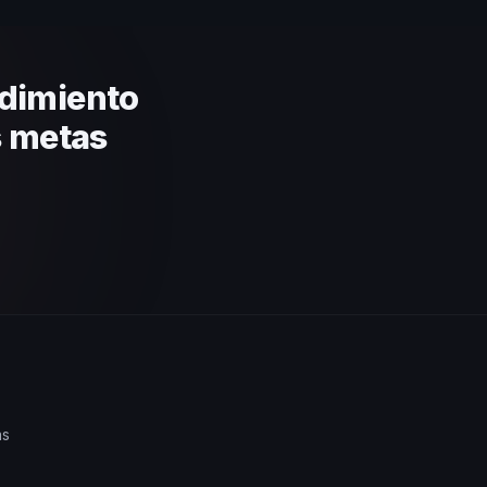
ratégica basada en estos
dimiento
s metas
as