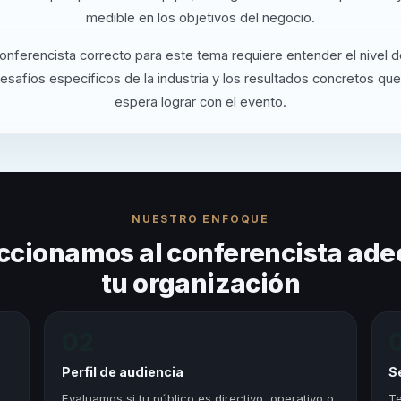
medible en los objetivos del negocio.
conferencista correcto para este tema requiere entender el nivel 
desafíos específicos de la industria y los resultados concretos que
espera lograr con el evento.
NUESTRO ENFOQUE
ccionamos al conferencista ade
tu organización
02
Perfil de audiencia
S
,
Evaluamos si tu público es directivo, operativo o
Te