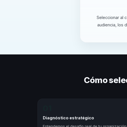
Seleccionar al 
audiencia, los 
Cómo sele
01
Diagnóstico estratégico
Entendemos el desafío real de tu organización