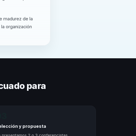
de madurez de la
 la organización
cuado para
03
elección y propuesta
 presentamos 2 o 3 conferencistas