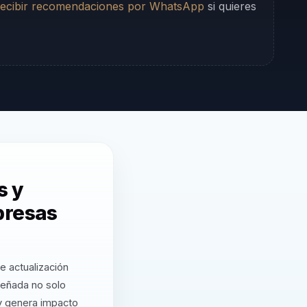
ecibir recomendaciones por WhatsApp
si quieres
s y
presas
e actualización
señada no solo
 y genera impacto