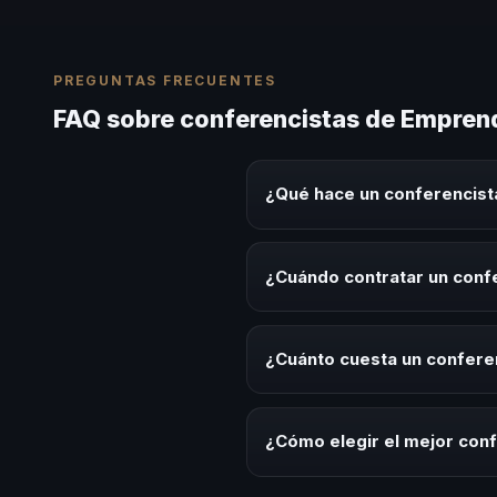
PREGUNTAS FRECUENTES
FAQ sobre conferencistas de Emprend
¿Qué hace un conferencist
Un conferencista de Emprendimie
sobre este tema en eventos corp
¿Cuándo contratar un conf
aplicables para la audiencia.
Es ideal contratar un conferenc
desarrollo, eventos de integrac
¿Cuánto cuesta un confere
Los honorarios varían según la t
Latinoamérica ofrecemos asesor
¿Cómo elegir el mejor con
Evalúa su experiencia real en el