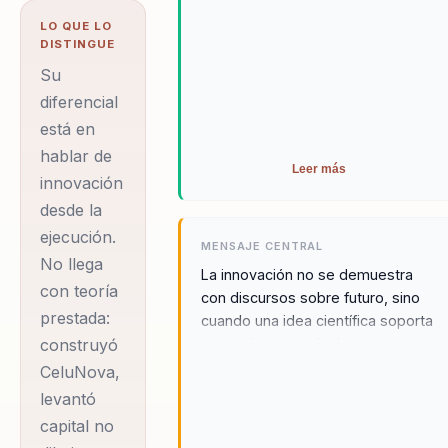
comprender:
LO QUE LO
investigar, fallar,
DISTINGUE
pivotar, levantar
Su
capital, validar
diferencial
está en
con industria y
hablar de
convertir una
Leer más
innovación
hipótesis
desde la
científica en una
ejecución.
conversación de
MENSAJE CENTRAL
No llega
negocio global.
La innovación no se demuestra
con teoría
con discursos sobre futuro, sino
Adolfo Martín
prestada:
cuando una idea científica soporta
Vidal Ruiz es
construyó
mercado, atrae aliados y se
ingeniero en
convierte en una oportunidad real.
CeluNova,
Biotecnología,
levantó
TEDx speaker,
capital no