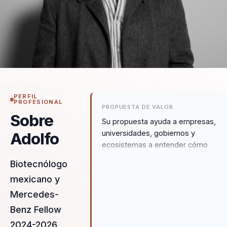
PERFIL
PROFESIONAL
PROPUESTA DE VALOR
Sobre
Su propuesta ayuda a empresas,
universidades, gobiernos y
Adolfo
ecosistemas a entender cómo
una investigación puede
Biotecnólogo
convertirse en oportunidad
mexicano y
industrial cuando se combina
criterio comercial, fondeo no
Mercedes-
dilutivo y validación temprana.
Benz Fellow
Adolfo une ciencia aplicada,
2024-2026,
sostenibilidad y negocio desde