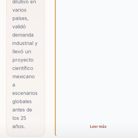
founder & CEO
dilutivo en
de CeluNova y
varios
países,
Mercedes-Benz
validó
BeVisioneers
demanda
Fellow 2024-
industrial y
2026. Su trabajo
llevó un
parte de una
proyecto
tesis poderosa y
científico
concreta: los
mexicano
residuos
a
agrícolas
escenarios
también pueden
globales
convertirse en
antes de
materia prima
los 25
de alto valor.
años.
Leer más
Desde ahí