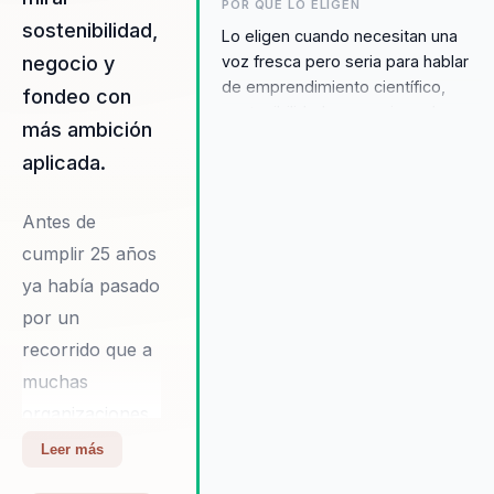
POR QUÉ LO ELIGEN
sostenibilidad,
Lo eligen cuando necesitan una
negocio y
voz fresca pero seria para hablar
de emprendimiento científico,
fondeo con
sostenibilidad y negocio real.
más ambición
Adolfo conecta especialmente
aplicada.
con audiencias que buscan
entender cómo validar mercado,
conseguir fondeo y pasar del
Antes de
laboratorio a conversaciones
cumplir 25 años
industriales con más velocidad.
ya había pasado
por un
recorrido que a
muchas
organizaciones
les toma
Leer más
décadas