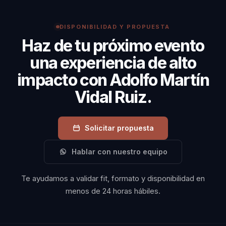
construir,
convertir ciencia en una oportunidad de negocio más
equivocarse,
creíble para aliados, industria e inversionistas.
DISPONIBILIDAD Y PROPUESTA
conseguir
Haz de tu próximo evento
fondeo y probar
una experiencia de alto
si la ciencia
impacto con Adolfo Martín
realmente
puede
Vidal Ruiz.
transformarse
en una
Solicitar propuesta
oportunidad
industrial.
Hablar con nuestro equipo
Te ayudamos a validar fit, formato y disponibilidad en
menos de 24 horas hábiles.