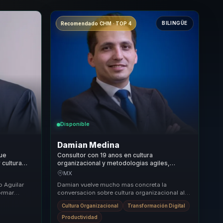
BILINGÜE
Recomendado CHM · TOP 4
Disponible
Damian Medina
que
Consultor con 19 anos en cultura
 cultura
organizacional y metodologias agiles,
ideres y
impulsa alto desempeno en lideres, equipos
MX
y empresas.
o Aguilar
Damian vuelve mucho mas concreta la
ormar
conversacion sobre cultura organizacional al
 actitudinal.
conectar desarrollo humano, tecnologia
Cultura Organizacional
Transformación Digital
aplicada y alto d...
Productividad