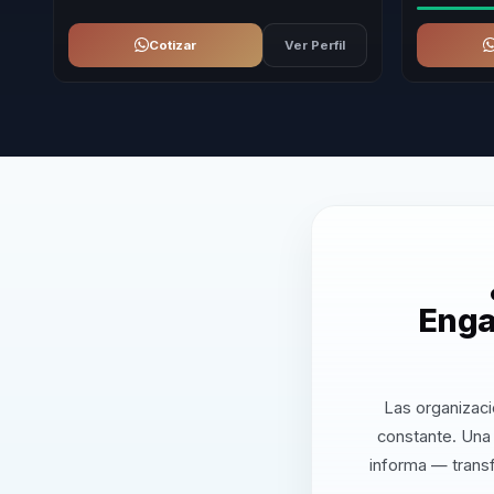
Cotizar
Ver Perfil
Enga
Las organizaci
constante. Una
informa — transf