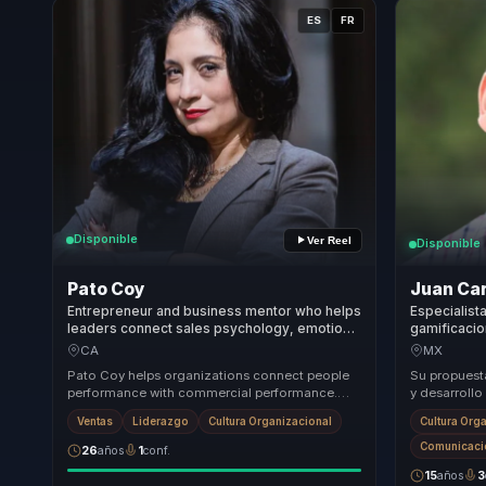
ES
FR
Disponible
Ver Reel
Disponible
Pato Coy
Juan Car
Entrepreneur and business mentor who helps
Especialista
leaders connect sales psychology, emotional
gamificacio
wellbeing, and team culture to grow with
cultura org
CA
MX
healthier performance.
empresas y
Pato Coy helps organizations connect people
Su propuesta
performance with commercial performance.
y desarroll
She brings a practical mix of leadership,
sobre relaci
Ventas
Liderazgo
Cultura Organizacional
Cultura Org
emotional ...
Comunicació
26
años
1
conf.
15
años
3