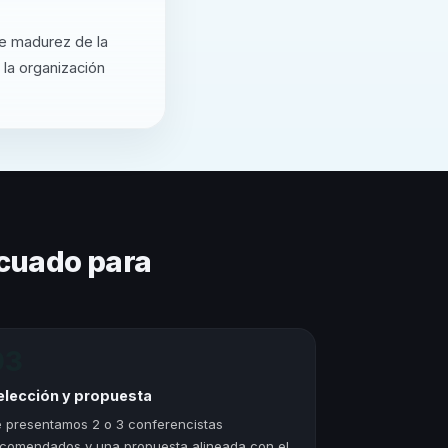
de madurez de la
 la organización
cuado para
03
elección y propuesta
 presentamos 2 o 3 conferencistas
comendados y una propuesta alineada con el