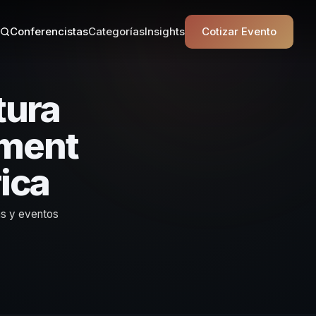
Conferencistas
Categorías
Insights
Cotizar Evento
tura
ement
ica
as y eventos