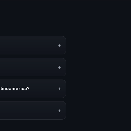
+
ento, estrategias y
erar reflexión, inspiración y
+
onvenciones anuales, programas
relacionado con esta temática.
+
atinoamérica?
ión del evento. En CHM
ada a tu presupuesto.
+
lares y su capacidad de adaptar
ratégica basada en estos