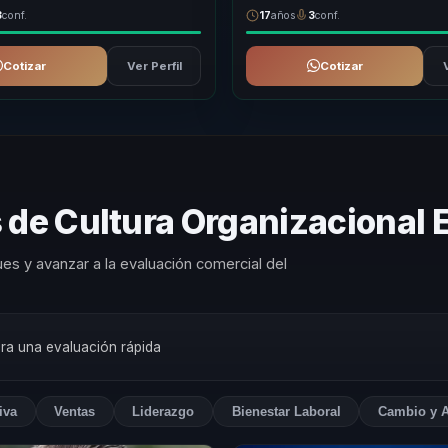
3
conf.
17
años
3
conf.
Cotizar
Ver Perfil
Cotizar
s de Cultura Organizacional
es y avanzar a la evaluación comercial del
ara una evaluación rápida
iva
Ventas
Liderazgo
Bienestar Laboral
Cambio y A