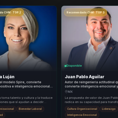
o CHM · TOP 2
Recomendado CHM · TOP 3
Disponible
a Luján
Juan Pablo Aguilar
l modelo Spire, convierte
Autor de reingenieria actitudinal 
positiva e inteligencia emocional
convierte inteligencia emocional y
r y foco para equipos de trabajo.
organizacional en cohesion para l
MX
equipos.
 toma talento y cultura y la traduce
La propuesta de valor de Juan Pabl
iones que sí ayudan a decidir
radica en su capacidad para transf
equipos y lideres que necesitan
actitudes a través de la reingeniería
anizacional
Bienestar Laboral
Cultura Organizacional
Liderazgo
A ...
dad
Inteligencia Emocional