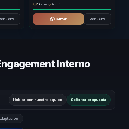
19
años
3
conf.
Ver Perfil
Cotizar
Ver Perfil
 Engagement Interno
Hablar con nuestro equipo
Solicitar propuesta
daptación