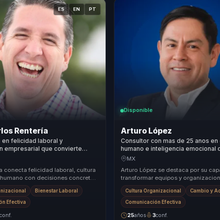
ES
EN
PT
Disponible
los Rentería
Arturo López
 en felicidad laboral y
Consultor con mas de 25 anos en 
n empresarial que convierte
humano e inteligencia emocional 
anizacional en cohesion para
convierte comunicacion en comp
MX
 equipos.
equipos.
 conecta felicidad laboral, cultura
Arturo López se destaca por su ca
o humano con decisiones concretas
transformar equipos y organizacion
ones, ambiente y efectividad. Ay...
de un enfoque único que combina p
anizacional
Bienestar Laboral
Cultura Organizacional
Cambio y A
n...
n Efectiva
Comunicación Efectiva
conf.
25
años
3
conf.