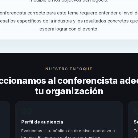
conferencista correcto para este tema requiere entender el nivel 
desafíos específicos de la industria y los resultados concretos que
espera lograr con el evento.
NUESTRO ENFOQUE
ccionamos al conferencista ade
tu organización
02
Perfil de audiencia
S
,
Evaluamos si tu público es directivo, operativo o
Te
técnico. El mensaje y el speaker cambian
re