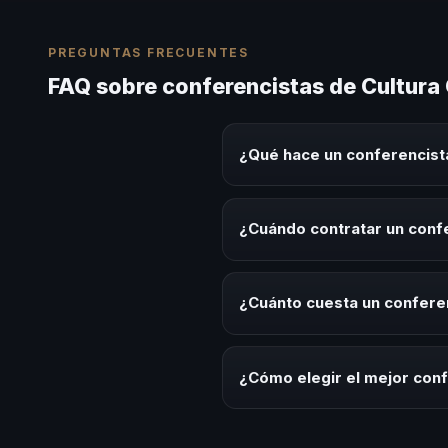
PREGUNTAS FRECUENTES
FAQ sobre conferencistas de Cultura
¿Qué hace un conferencist
Un conferencista de Cultura Or
experiencias sobre este tema en
¿Cuándo contratar un conf
herramientas aplicables para la 
Es ideal contratar un conferenc
de desarrollo, eventos de integ
¿Cuánto cuesta un confere
Los honorarios varían según la t
Latinoamérica ofrecemos asesor
¿Cómo elegir el mejor conf
Evalúa su experiencia real en el
el contenido a tu contexto org