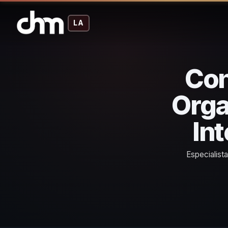
LA
Con
Orga
In
Especialist