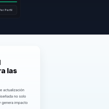
Ver Perfil
l
a las
e actualización
iseñada no solo
 y genera impacto