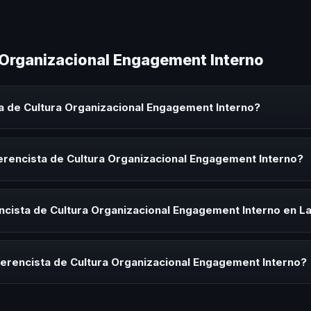
 Organizacional Engagement Interno
a de Cultura Organizacional Engagement Interno?
ganizacional Engagement Interno es un experto que comparte conocimi
 eventos corporativos, convenciones y seminarios. Su objetivo es gen
erencista de Cultura Organizacional Engagement Interno?
audiencia.
ista de Cultura Organizacional Engagement Interno para kick-offs, c
ración o cuando tu organización necesita impulsar un cambio cultural 
ncista de Cultura Organizacional Engagement Interno en L
rayectoria del speaker, la modalidad (presencial o virtual) y la durac
ía estratégica sin costo y una propuesta en menos de 24 horas adapt
erencista de Cultura Organizacional Engagement Interno?
 tema, su estilo de comunicación, casos de éxito con audiencias simi
anizacional. En CHM Latinoamérica te ayudamos con una selección est