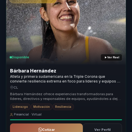
Disponible
Ver Reel
Bárbara Hernández
Atleta y primera sudamericana en la Triple Corona que
convierte resiliencia extrema en foco para lideres y equipos de
alto desempeno.
CL
Bárbara Hernández ofrece experiencias transformadoras para
líderes, directivos y responsables de equipos, ayudándoles a dejar
atrás equip...
Liderazgo
Motivación
Resiliencia
Presencial · Virtual
Cotizar
Ver Perfil