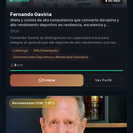
Disponible
Ver Reel
Fernando Gaviria
Atleta y ciclista de alta competencia que convierte disciplina y
alto rendimiento deportivo en resiliencia, excelencia y
liderazgo para equipos.
CO
Fernando Gaviria se distingue por su capacidad única para
integrar el aprendizaje del deporte de alto rendimiento con las
exigencias del ...
Liderazgo
Alto Desempeño
Conferencistas Deportivos y Mentalidad Ganadora
3
conf.
Cotizar
Ver Perfil
Recomendado CHM · TOP 3