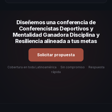
Evalúa su experiencia real en el tema, su estilo de
comunicación, casos de éxito con audiencias similares y
su capacidad de adaptar el contenido a tu contexto
Diseñemos una conferencia de
organizacional. En CHM Latinoamérica te ayudamos con
una selección estratégica basada en estos criterios.
Conferencistas Deportivos y
Mentalidad Ganadora Disciplina y
Resiliencia alineada a tus metas
Solicitar propuesta
Cobertura en toda Latinoamérica
·
Sin compromiso
·
Respuesta
rápida