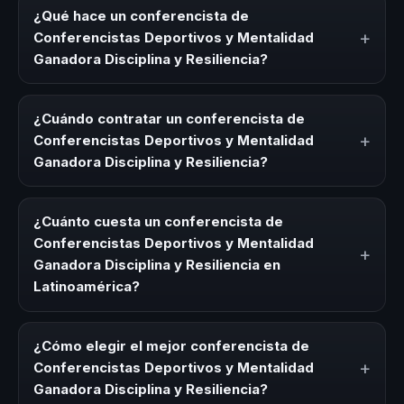
¿Qué hace un conferencista de
+
Conferencistas Deportivos y Mentalidad
Ganadora Disciplina y Resiliencia?
Un conferencista de Conferencistas Deportivos y
Mentalidad Ganadora Disciplina y Resiliencia es un
¿Cuándo contratar un conferencista de
experto que comparte conocimiento, estrategias y
+
Conferencistas Deportivos y Mentalidad
experiencias sobre este tema en eventos corporativos,
Ganadora Disciplina y Resiliencia?
convenciones y seminarios. Su objetivo es generar
reflexión, inspiración y herramientas aplicables para la
Es ideal contratar un conferencista de Conferencistas
audiencia.
Deportivos y Mentalidad Ganadora Disciplina y Resiliencia
¿Cuánto cuesta un conferencista de
para kick-offs, convenciones anuales, programas de
Conferencistas Deportivos y Mentalidad
+
desarrollo, eventos de integración o cuando tu
Ganadora Disciplina y Resiliencia en
organización necesita impulsar un cambio cultural
Latinoamérica?
relacionado con esta temática.
Los honorarios varían según la trayectoria del speaker, la
modalidad (presencial o virtual) y la duración del evento.
¿Cómo elegir el mejor conferencista de
En CHM Latinoamérica ofrecemos asesoría estratégica
+
Conferencistas Deportivos y Mentalidad
sin costo y una propuesta en menos de 24 horas
Ganadora Disciplina y Resiliencia?
adaptada a tu presupuesto.