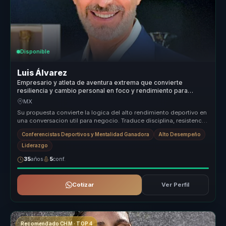
Disponible
Luis Álvarez
Empresario y atleta de aventura extrema que convierte
resiliencia y cambio personal en foco y rendimiento para
lideres y equipos.
MX
Su propuesta convierte la logica del alto rendimiento deportivo en
una conversacion util para negocio. Traduce disciplina, resistencia
me...
Conferencistas Deportivos y Mentalidad Ganadora
Alto Desempeño
Liderazgo
35
años
5
conf.
Cotizar
Ver Perfil
Recomendado CHM · TOP 4