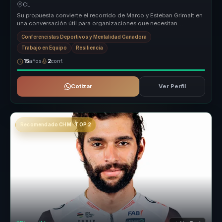
equipos.
CL
Su propuesta convierte el recorrido de Marco y Esteban Grimalt en
una conversación útil para organizaciones que necesitan
fortalecer cohe...
Conferencistas Deportivos y Mentalidad Ganadora
Trabajo en Equipo
Resiliencia
15
años
2
conf.
Cotizar
Ver Perfil
Recomendado CHM · TOP 2