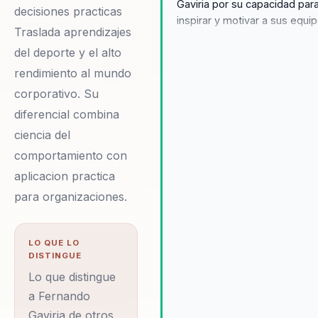
Gaviria por su capacidad par
decisiones practicas
inspirar y motivar a sus equi
Traslada aprendizajes
hacia el éxito, combinando s
del deporte y el alto
trayectoria como ciclista
profesional con un enfoque e
rendimiento al mundo
neurociencia aplicada al lider
corporativo. Su
Sus conferencias ofrecen un
diferencial combina
experiencia transformadora 
ciencia del
va más allá de la simple
motivación, proporcionando
comportamiento con
herramientas prácticas y
aplicacion practica
estrategias efectivas para m
para organizaciones.
la cohesión y el rendimiento 
equipos. Los testimonios de
clientes destacan cómo sus
LO QUE LO
charlas han mejorado
DISTINGUE
significativamente la cohesió
Lo que distingue
rendimiento de sus equipos,
a Fernando
convirtiéndolos en líderes m
efectivos y alineados con la 
Gaviria de otros