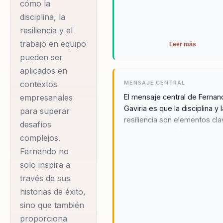
cómo la
disciplina, la
resiliencia y el
trabajo en equipo
Leer más
pueden ser
aplicados en
MENSAJE CENTRAL
contextos
El mensaje central de Ferna
empresariales
Gaviria es que la disciplina y 
para superar
resiliencia son elementos cl
desafíos
para alcanzar el éxito, tanto e
complejos.
deporte como en el ámbito
Fernando no
empresarial. A través de sus
solo inspira a
conferencias, Fernando enfati
importancia de estas cualid
través de sus
para superar desafíos y alca
historias de éxito,
metas ambiciosas. Su enfoq
sino que también
centra en cómo estos princip
proporciona
pueden ser aplicados en el 