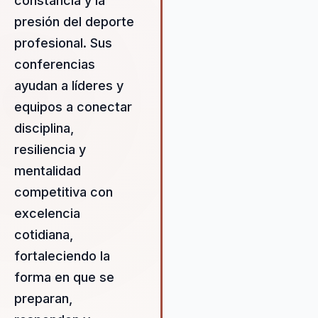
constancia y la
ciencia del comportamiento y
neurociencia aplicada. Las
presión del deporte
organizaciones que eligen a
profesional. Sus
Fernando experimentan un c
conferencias
palpable en la motivación y e
rendimiento de sus equipos,
ayudan a líderes y
logrando así sus objetivos
equipos a conectar
empresariales con mayor efic
disciplina,
Sus conferencias no solo insp
sino que también proporcion
resiliencia y
enfoque práctico para el
mentalidad
desarrollo de habilidades de
competitiva con
liderazgo transformacional,
excelencia
fomentando una cultura de
innovación y adaptabilidad. Al
cotidiana,
contratar a Fernando, las
fortaleciendo la
empresas invierten en un re
forma en que se
valioso que no solo mejora e
rendimiento individual, sino 
preparan,
también fortalece la cohesión