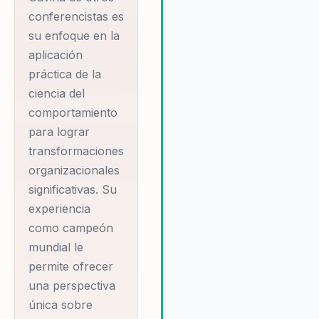
empresarial. Fernando es
conferencistas es
reconocido por su habilidad 
su enfoque en la
conectar con su audiencia y
aplicación
ofrecer soluciones personali
práctica de la
que abordan las necesidade
ciencia del
específicas de cada organiza
asegurando un impacto dura
comportamiento
en la cultura y el éxito empres
para lograr
transformaciones
organizacionales
significativas. Su
experiencia
como campeón
mundial le
permite ofrecer
una perspectiva
única sobre