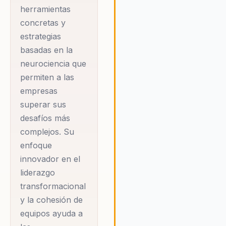
herramientas
corporativo para fomentar un
concretas y
liderazgo transformacional,
mejorar la cohesión del equi
estrategias
promover una cultura de
basadas en la
innovación y adaptabilidad.
neurociencia que
Fernando cree firmemente q
permiten a las
cualquier organización pued
empresas
alcanzar el éxito sostenido al
superar sus
integrar estos valores
fundamentales en su estrateg
desafíos más
operaciones diarias, impulsa
complejos. Su
así un crecimiento continuo y
enfoque
impacto positivo en su entor
innovador en el
liderazgo
transformacional
y la cohesión de
equipos ayuda a