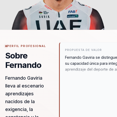
PERFIL PROFESIONAL
PROPUESTA DE VALOR
Sobre
Fernando Gaviria se distingu
Fernando
su capacidad única para integ
aprendizaje del deporte de a
rendimiento con las exigenci
Fernando Gaviria
mundo corporativo. Su propu
lleva al escenario
de valor radica en su habilida
aprendizajes
para transformar equipos
desalineados en campeones
nacidos de la
organizacionales mediante el
exigencia, la
de estrategias basadas en la