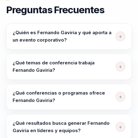
Preguntas Frecuentes
¿Quién es Fernando Gaviria y qué aporta a
un evento corporativo?
Fernando Gaviria ayuda a lideres, directivos y
responsables de equipos a alinear equipos, elevar
¿Qué temas de conferencia trabaja
criterio y liderar con claridad en contextos complejos.
Fernando Gaviria?
liderazgo, talento y cultura organizacional: de equipos
Fernando Gaviria trabaja temas como Liderazgo
desalineados a liderazgo estrategico y cohesion
Transformacional, Neurociencia Aplicada, Innovación
¿Qué conferencias o programas ofrece
en Liderazgo, Cohesión de Equipos, Comportamiento
Fernando Gaviria?
Organizacional y Alto Rendimiento Deportivo.
Su oferta incluye programas como "Neurociencia
Aplicada al Liderazgo y la Toma de Decisiones",
¿Qué resultados busca generar Fernando
"Transformación del Rendimiento Deportivo al
Gaviria en líderes y equipos?
Empresarial" y "Disciplina y Resiliencia para el Éxito