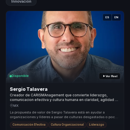
Innovación
ES
EN
Disponible
Ver Reel
Sergio Talavera
Creador de CARISMAnagement que convierte liderazgo,
comunicacion efectiva y cultura humana en claridad, agilidad y
cohesion para equipos.
MX
La propuesta de valor de Sergio Talavera está en ayudar a
organizaciones y líderes a pasar de culturas desgastadas o poco
coherentes a en...
Comunicación Efectiva
Cultura Organizacional
Liderazgo