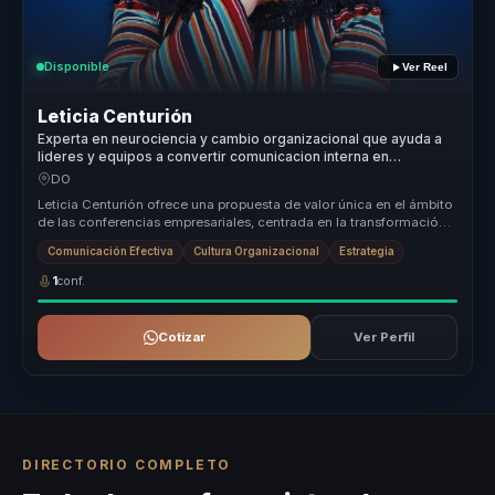
Disponible
Ver Reel
Leticia Centurión
Experta en neurociencia y cambio organizacional que ayuda a
lideres y equipos a convertir comunicacion interna en
cohesion, criterio y ventaja competitiva.
DO
Leticia Centurión ofrece una propuesta de valor única en el ámbito
de las conferencias empresariales, centrada en la transformación
organ...
Comunicación Efectiva
Cultura Organizacional
Estrategia
1
conf.
Cotizar
Ver Perfil
DIRECTORIO COMPLETO