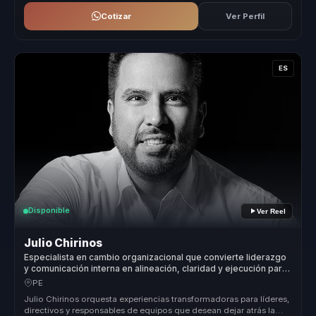
Cotizar
Ver Perfil
ES
Disponible
Ver Reel
Julio Chirinos
Especialista en cambio organizacional que convierte liderazgo
y comunicación interna en alineación, claridad y ejecución para
equipos.
PE
Julio Chirinos orquesta experiencias transformadoras para líderes,
directivos y responsables de equipos que desean dejar atrás la