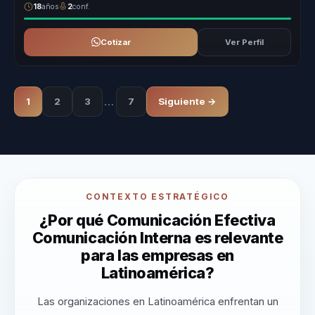
18
años
2
conf.
Cotizar
Ver Perfil
…
1
2
3
7
Siguiente →
CONTEXTO ESTRATÉGICO
¿Por qué Comunicación Efectiva
Comunicación Interna es relevante
para las empresas en
Latinoamérica?
Las organizaciones en Latinoamérica enfrentan un