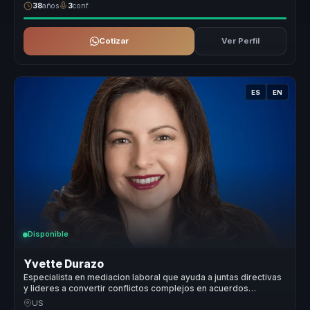
38
años
3
conf.
Cotizar
Ver Perfil
ES
EN
Disponible
Yvette Durazo
Especialista en mediacion laboral que ayuda a juntas directivas
y lideres a convertir conflictos complejos en acuerdos
sostenibles y cultura saludable.
US