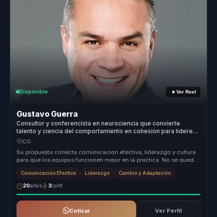
Disponible
Ver Reel
Gustavo Guerra
Consultor y conferencista en neurociencia que convierte
talento y ciencia del comportamiento en cohesion para lideres
y equipos.
CO
Su propuesta conecta comunicacion efectiva, liderazgo y cultura
para que los equipos funcionen mejor en la practica. No se queda
en tecni...
Comunicación Efectiva
Liderazgo
Cambio y Adaptación
20
años
3
conf.
Cotizar
Ver Perfil