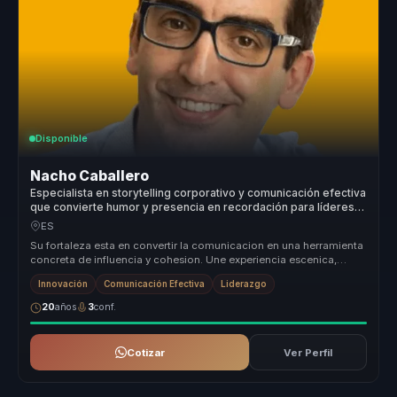
Disponible
Nacho Caballero
Especialista en storytelling corporativo y comunicación efectiva
que convierte humor y presencia en recordación para líderes y
equipos.
ES
Su fortaleza esta en convertir la comunicacion en una herramienta
concreta de influencia y cohesion. Une experiencia escenica,
humor inte...
Innovación
Comunicación Efectiva
Liderazgo
20
años
3
conf.
Cotizar
Ver Perfil