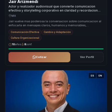
Jair Arizmendi
Actor y realizador audiovisual que convierte comunicacion
efectiva y storytelling corporativo en claridad y recordacion
para empresas y equipos.
MX
Jair vuelve mas poderosa la conversacion sobre comunicacion al
enfocarla en mensajes claros, humanos y memorables,
especialmente utiles p...
Comunicación Efectiva
Cambio y Adaptación
Cultura Organizacional
10
años
8
conf.
Cotizar
Ver Perfil
ES
EN