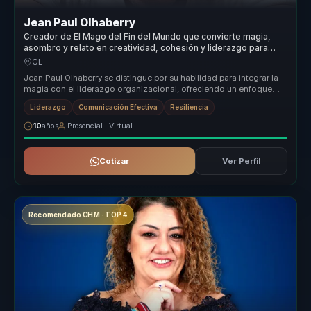
Jean Paul Olhaberry
Creador de El Mago del Fin del Mundo que convierte magia,
asombro y relato en creatividad, cohesión y liderazgo para
equipos.
CL
Jean Paul Olhaberry se distingue por su habilidad para integrar la
magia con el liderazgo organizacional, ofreciendo un enfoque
único que...
Liderazgo
Comunicación Efectiva
Resiliencia
10
años
Presencial · Virtual
Cotizar
Ver Perfil
Recomendado CHM · TOP 4