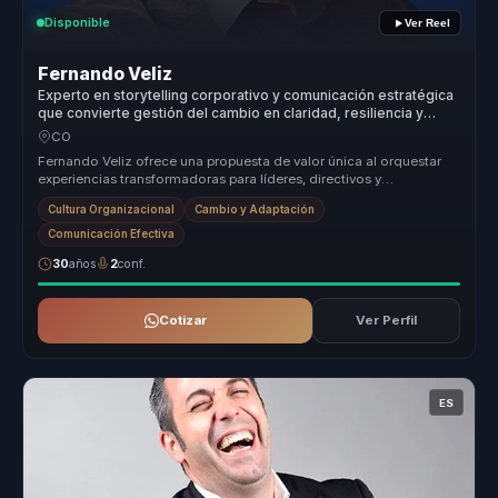
Disponible
Ver Reel
Fernando Veliz
Experto en storytelling corporativo y comunicación estratégica
que convierte gestión del cambio en claridad, resiliencia y
cultura para líderes y equipos.
CO
Fernando Veliz ofrece una propuesta de valor única al orquestar
experiencias transformadoras para líderes, directivos y
responsables de e...
Cultura Organizacional
Cambio y Adaptación
Comunicación Efectiva
30
años
2
conf.
Cotizar
Ver Perfil
ES