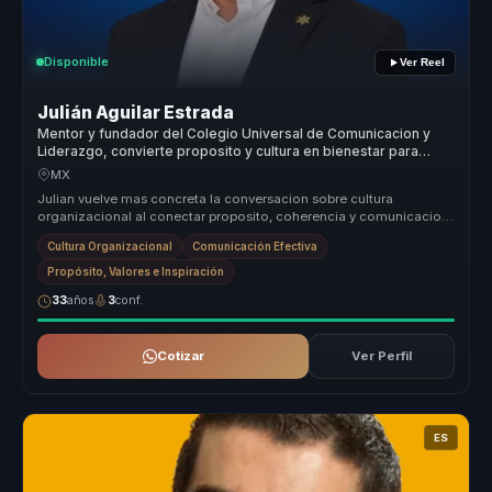
Disponible
Ver Reel
Julián Aguilar Estrada
Mentor y fundador del Colegio Universal de Comunicacion y
Liderazgo, convierte proposito y cultura en bienestar para
organizaciones.
MX
Julian vuelve mas concreta la conversacion sobre cultura
organizacional al conectar proposito, coherencia y comunicacion
con decisiones p...
Cultura Organizacional
Comunicación Efectiva
Propósito, Valores e Inspiración
33
años
3
conf.
Cotizar
Ver Perfil
ES