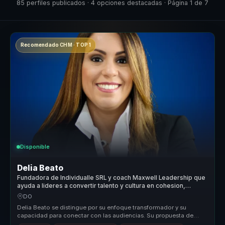
85 perfiles publicados · 4 opciones destacadas · Página 1 de 7
Recomendado CHM · TOP 1
Disponible
Delia Beato
Fundadora de Individualle SRL y coach Maxwell Leadership que
ayuda a lideres a convertir talento y cultura en cohesion,
liderazgo y pertenencia.
DO
Delia Beato se distingue por su enfoque transformador y su
capacidad para conectar con las audiencias. Su propuesta de
valor radica en su...