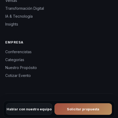
Ventas
Transformación Digital
IA & Tecnología
Insights
EMPRESA
Conferencistas
Categorías
Nuestro Propósito
Cotizar Evento
© 2026 CHM Latinoamérica — Conferencistas y eventos
Hablar con nuestro equipo
Solicitar propuesta
corporativos en Latinoamérica. Todos los derechos reservados.