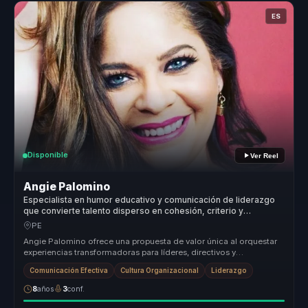
ES
Disponible
Ver Reel
Angie Palomino
Especialista en humor educativo y comunicación de liderazgo
que convierte talento disperso en cohesión, criterio y
motivación para equipos.
PE
Angie Palomino ofrece una propuesta de valor única al orquestar
experiencias transformadoras para líderes, directivos y
responsables de e...
Comunicación Efectiva
Cultura Organizacional
Liderazgo
8
años
3
conf.