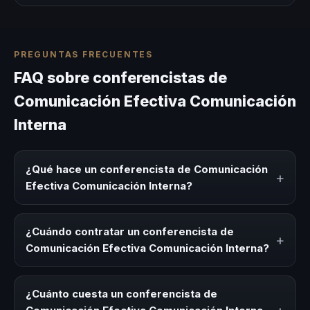
PREGUNTAS FRECUENTES
FAQ sobre conferencistas de
Comunicación Efectiva Comunicación
Interna
¿Qué hace un conferencista de Comunicación
+
Efectiva Comunicación Interna?
Un conferencista de Comunicación Efectiva
Comunicación Interna es un experto que comparte
¿Cuándo contratar un conferencista de
+
conocimiento, estrategias y experiencias sobre este tema
Comunicación Efectiva Comunicación Interna?
en eventos corporativos, convenciones y seminarios. Su
objetivo es generar reflexión, inspiración y herramientas
Es ideal contratar un conferencista de Comunicación
aplicables para la audiencia.
Efectiva Comunicación Interna para kick-offs,
¿Cuánto cuesta un conferencista de
convenciones anuales, programas de desarrollo, eventos