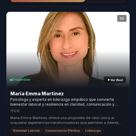
ES
Disponible
Ver Reel
Maria Emma Martinez
Psicologa y experta en liderazgo empático que convierte
bienestar laboral y resiliencia en claridad, comunicación y
fortaleza para equipos.
CO
Maria Emma Martinez ofrece una propuesta de valor única al
orquestar experiencias transformadoras que permiten a líderes,
directivos y re...
Bienestar Laboral
Comunicación Efectiva
Liderazgo