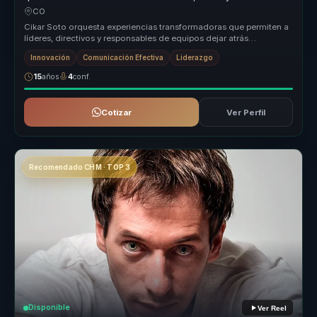
para equipos comerciales.
CO
Cikar Soto orquesta experiencias transformadoras que permiten a
líderes, directivos y responsables de equipos dejar atrás
estructuras des...
Innovación
Comunicación Efectiva
Liderazgo
15
años
4
conf.
Cotizar
Ver Perfil
Recomendado CHM · TOP 3
Disponible
Ver Reel