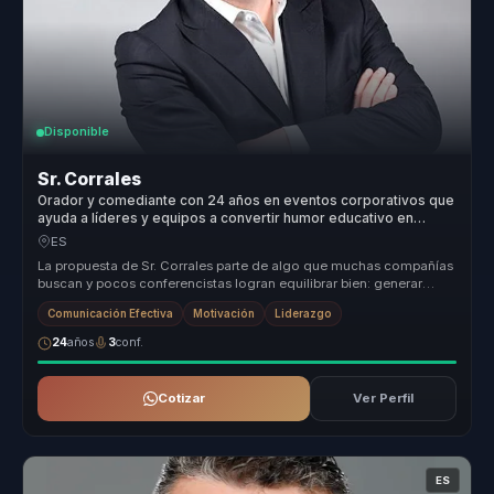
Disponible
Sr. Corrales
Orador y comediante con 24 años en eventos corporativos que
ayuda a líderes y equipos a convertir humor educativo en
comunicación, cohesión y motivación.
ES
La propuesta de Sr. Corrales parte de algo que muchas compañías
buscan y pocos conferencistas logran equilibrar bien: generar
cercanía, e...
Comunicación Efectiva
Motivación
Liderazgo
24
años
3
conf.
Cotizar
Ver Perfil
ES