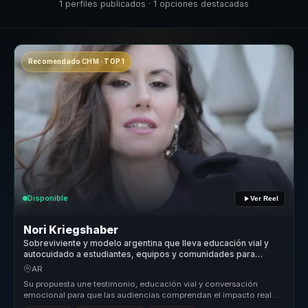
1 perfiles publicados · 1 opciones destacadas
Recomendado CHM · TOP 1
Disponible
Ver Reel
Nori Kriegshaber
Sobreviviente y modelo argentina que lleva educación vial y
autocuidado a estudiantes, equipos y comunidades para
fortalecer resiliencia.
AR
Su propuesta une testimonio, educación vial y conversación
emocional para que las audiencias comprendan el impacto real de
sus decisiones...