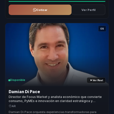
Cotizar
Ver Perfil
ES
Disponible
Ver Reel
Damian Di Pace
Director de Focus Market y analista económico que convierte
consumo, PyMEs e innovación en claridad estratégica y
mejores decisiones comerciales para líderes.
AR
Damian Di Pace orquesta experiencias transformadoras para