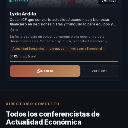
Disponible
Ver Reel
Lyda Ardila
Coach ICF que convierte actualidad economica y bienestar
financiero en decisiones claras y tranquilidad para equipos y
lideres.
CO
Su fortaleza esta en volver comprensible la economia para
decisiones reales. Conecta coyuntura, bienestar financiero y
habitos cotidianos...
Actualidad Económica
Liderazgo
Inteligencia Emocional
12
años
3
conf.
Cotizar
Ver Perfil
DIRECTORIO COMPLETO
Todos los conferencistas de
Actualidad Económica