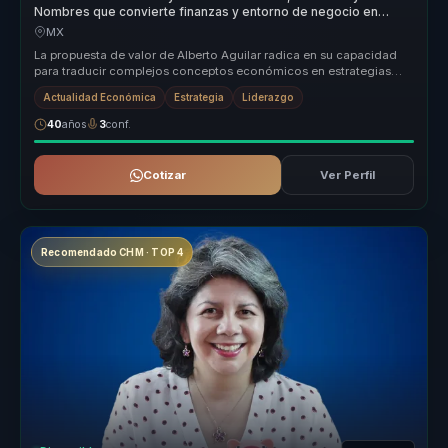
Nombres que convierte finanzas y entorno de negocio en
claridad para lideres.
MX
La propuesta de valor de Alberto Aguilar radica en su capacidad
para traducir complejos conceptos económicos en estrategias
prácticas que...
Actualidad Económica
Estrategia
Liderazgo
40
años
3
conf.
Cotizar
Ver Perfil
Recomendado CHM · TOP 4