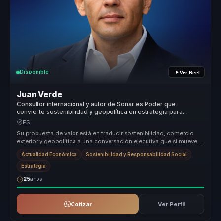
Disponible
Ver Reel
Juan Verde
Consultor internacional y autor de Soñar es Poder que
convierte sostenibilidad y geopolítica en estrategia para
empresas.
ES
Su propuesta de valor está en traducir sostenibilidad, comercio
exterior y geopolítica a una conversación ejecutiva que sí mueve
decision...
Actualidad Económica
Sostenibilidad y Responsabilidad Social
Estrategia
25
años
Cotizar
Ver Perfil