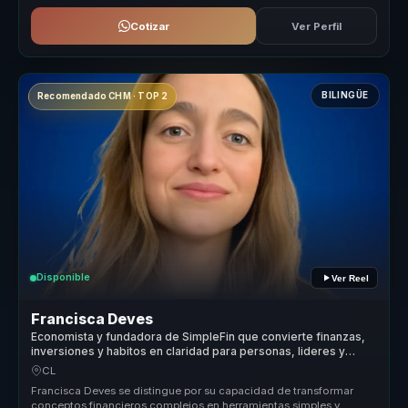
Cotizar
Ver Perfil
BILINGÜE
Recomendado CHM · TOP 2
Disponible
Ver Reel
Francisca Deves
Economista y fundadora de SimpleFin que convierte finanzas,
inversiones y habitos en claridad para personas, lideres y
empresas.
CL
Francisca Deves se distingue por su capacidad de transformar
conceptos financieros complejos en herramientas simples y