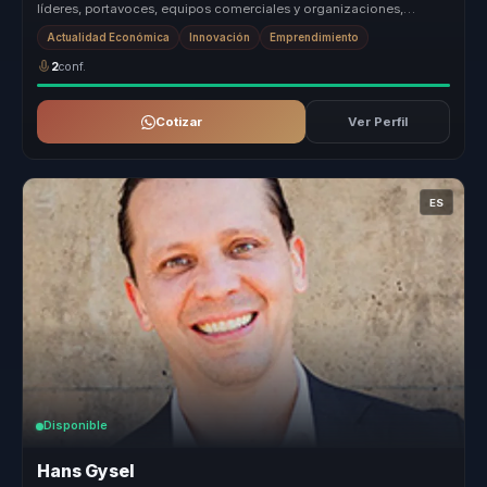
líderes, portavoces, equipos comerciales y organizaciones,
permitiéndoles dejar...
Actualidad Económica
Innovación
Emprendimiento
2
conf.
Cotizar
Ver Perfil
ES
Disponible
Hans Gysel