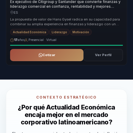
Ex ejecutivo de Citigroup y Santander que convierte finanzas y
liderazgo comercial en confianza, rentabilidad y mejores
decisiones para equipos.
ES
La propuesta de valor de Hans Gysel radica en su capacidad para
combinar su amplia experiencia en finanzas y liderazgo con un
enfoque prá...
Actualidad Económica
Liderazgo
Motivación
17
años
Presencial · Virtual
Cotizar
Ver Perfil
CONTEXTO ESTRATÉGICO
¿Por qué Actualidad Económica
encaja mejor en el mercado
corporativo latinoamericano?