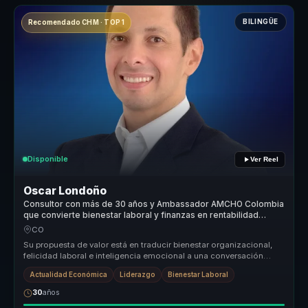
BILINGÜE
Recomendado CHM · TOP 1
Disponible
Ver Reel
Oscar Londoño
Consultor con más de 30 años y Ambassador AMCHO Colombia
que convierte bienestar laboral y finanzas en rentabilidad
humana.
CO
Su propuesta de valor está en traducir bienestar organizacional,
felicidad laboral e inteligencia emocional a una conversación
corporativ...
Actualidad Económica
Liderazgo
Bienestar Laboral
30
años