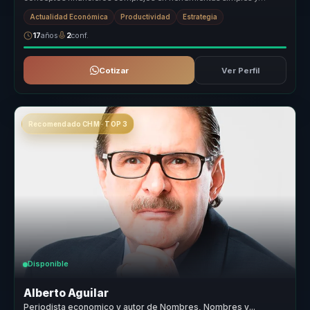
accionables. Su en...
Actualidad Económica
Productividad
Estrategia
17
años
2
conf.
Cotizar
Ver Perfil
Recomendado CHM · TOP 3
Disponible
Alberto Aguilar
Periodista economico y autor de Nombres, Nombres y...