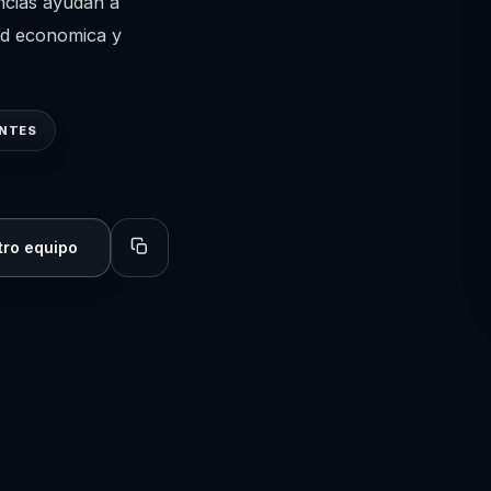
encias ayudan a
dad economica y
ENTES
tro equipo
Copiar perfil para compartir