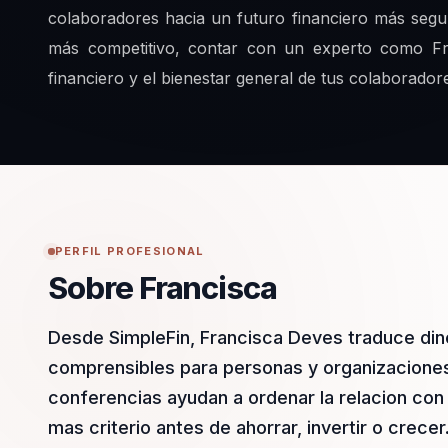
colaboradores hacia un futuro financiero más segu
más competitivo, contar con un experto como Fra
financiero y el bienestar general de tus colaborador
PERFIL PROFESIONAL
Sobre Francisca
Desde SimpleFin, Francisca Deves traduce dine
comprensibles para personas y organizaciones 
conferencias ayudan a ordenar la relacion con 
mas criterio antes de ahorrar, invertir o crecer