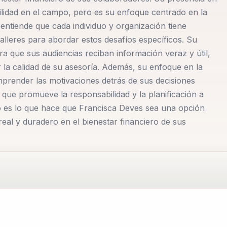
ilidad en el campo, pero es su enfoque centrado en la
 entiende que cada individuo y organización tiene
alleres para abordar estos desafíos específicos. Su
es y un lenguaje accesible para conectar con su audiencia,
a que sus audiencias reciban información veraz y útil,
Su capacidad para desmitificar conceptos financieros
la calidad de su asesoría. Además, su enfoque en la
lo que la distingue en su campo. Además, su enfoque ético
mprender las motivaciones detrás de sus decisiones
neadas con los mejores intereses de sus clientes, sin
que promueve la responsabilidad y la planificación a
idad de su asesoría.
do es lo que hace que Francisca Deves sea una opción
al y duradero en el bienestar financiero de sus
 financiera como un medio para alcanzar la libertad
usca empoderar a las personas para que tomen el control 
idad y planificación. Su objetivo es no solo mejorar el
n fomentar un cambio de mentalidad que permita a las
s financieros.
po de la educación financiera, cuyo enfoque único y