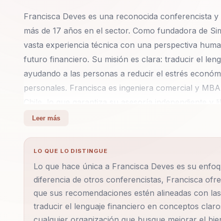
Francisca Deves es una reconocida conferencista y 
más de 17 años en el sector. Como fundadora de Si
vasta experiencia técnica con una perspectiva human
futuro financiero. Su misión es clara: traducir el le
ayudando a las personas a reducir el estrés económi
personales. Francisca es ingeniera comercial y MBA
Chile, lo que garantiza su asesoría independiente y 
como Semana, Dinero, Gestión y Estrategia, lo que 
Leer más
Las empresas la eligen por su capacidad para mejora
LO QUE LO DISTINGUE
través de talleres prácticos y sin conflictos de inter
Lo que hace única a Francisca Deves es su enfoq
generando confianza y cambios reales tanto a nivel 
diferencia de otros conferencistas, Francisca ofre
temas como la libertad financiera, inversiones inteli
que sus recomendaciones estén alineadas con las 
empresarial y planificación patrimonial. Cada uno 
traducir el lenguaje financiero en conceptos claro
centra en la aplicación práctica y el empoderamient
cualquier organización que busque mejorar el bie