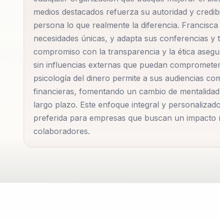
informadas y estratégicas.
medios destacados refuerza su autoridad y credib
persona lo que realmente la diferencia. Francisca
necesidades únicas, y adapta sus conferencias y t
En sus conferencias, Francisca utiliza ejemplos real
compromiso con la transparencia y la ética asegur
generando un ambiente de confianza y aprendizaje. 
sin influencias externas que puedan comprometer 
complejos y convertirlos en herramientas útiles es 
psicología del dinero permite a sus audiencias co
garantiza que sus recomendaciones estén siempre ali
financieras, fomentando un cambio de mentalidad 
influencias externas que puedan comprometer la cal
largo plazo. Este enfoque integral y personaliza
preferida para empresas que buscan un impacto re
Francisca también es una defensora de la educación
colaboradores.
económica. A través de sus programas y talleres, b
sus finanzas, promoviendo una cultura de responsabil
bienestar financiero de sus audiencias, sino tambié
personas vivir de acuerdo con sus valores y objetivo
En resumen, Francisca Deves es una líder en el cam