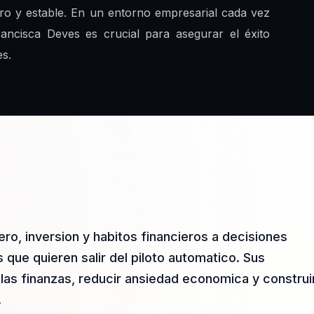
ro y estable. En un entorno empresarial cada vez
ncisca Deves es crucial para asegurar el éxito
es.
ro, inversion y habitos financieros a decisiones
que quieren salir del piloto automatico. Sus
las finanzas, reducir ansiedad economica y construi
.