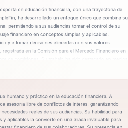
experta en educación financiera, con una trayectoria de
mpleFin, ha desarrollado un enfoque único que combina su
a, permitiendo a sus audiencias tomar el control de su
nguaje financiero en conceptos simples y aplicables,
co y a tomar decisiones alineadas con sus valores
, registrada en la Comisión para el Mercado Financiero en
libre de comisiones. Su trabajo ha sido destacado en medios
refuerza su autoridad en el campo.
r el bienestar y la productividad de sus colaboradores a
és. Su enfoque transforma la relación con el dinero,
ue humano y práctico en la educación financiera. A
personal como empresarial. Francisca se especializa en
ce asesoría libre de conflictos de interés, garantizando
gentes, psicología del dinero, educación financiera
necesidades reales de sus audiencias. Su habilidad para
de estos temas es abordado con una metodología que se
s y aplicables la convierte en una aliada invaluable para
o de sus audiencias, permitiéndoles tomar decisiones
nestar financiero de sus colaboradores. Su presencia en