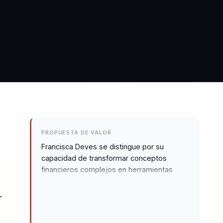
PROPUESTA DE VALOR
Francisca Deves se distingue por su
capacidad de transformar conceptos
financieros complejos en herramientas
simples y accionables. Su enfoque ético y
claro en educación financiera empodera a
r
las audiencias, permitiéndoles alcanzar la
libertad económica. A través de ejemplos