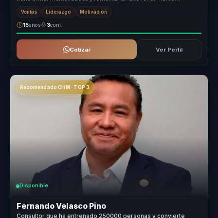
sostenido en las orga...
Ventas
Liderazgo
Motivación
15
años
3
conf.
Cotizar
Ver Perfil
Recomendado CHM · TOP 3
Disponible
Fernando Velasco Pino
Consultor que ha entrenado 250000 personas y convierte