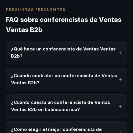
PREGUNTAS FRECUENTES
FAQ sobre conferencistas de Ventas
Ventas B2b
¿Qué hace un conferencista de Ventas Ventas
+
B2b?
Un conferencista de Ventas Ventas B2b es un experto
que comparte conocimiento, estrategias y experiencias
¿Cuándo contratar un conferencista de Ventas
+
sobre este tema en eventos corporativos, convenciones
Ventas B2b?
y seminarios. Su objetivo es generar reflexión, inspiración
y herramientas aplicables para la audiencia.
Es ideal contratar un conferencista de Ventas Ventas B2b
para kick-offs, convenciones anuales, programas de
¿Cuánto cuesta un conferencista de Ventas
+
desarrollo, eventos de integración o cuando tu
Ventas B2b en Latinoamérica?
organización necesita impulsar un cambio cultural
relacionado con esta temática.
Los honorarios varían según la trayectoria del speaker, la
modalidad (presencial o virtual) y la duración del evento.
¿Cómo elegir el mejor conferencista de
+