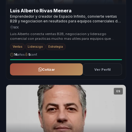
Luis Alberto Rivas Menera
Emprendedor y creador de Espacio Infinito, convierte ventas
B2B y negociacion en resultados para equipos comerciales de
alto valor.
MX
Luis Alberto conecta ventas B2B, negociacion y liderazgo
comercial con practicas mucho mas utiles para equipos que
necesitan vender con m...
Ventas
Liderazgo
Estrategia
14
años
5
conf.
Cotizar
Ver Perfil
ES