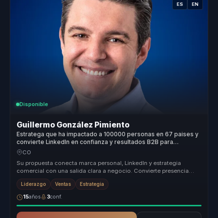
ES
EN
Disponible
Guillermo González Pimiento
Estratega que ha impactado a 100000 personas en 67 paises y
convierte LinkedIn en confianza y resultados B2B para
empresas.
CO
Su propuesta conecta marca personal, LinkedIn y estrategia
comercial con una salida clara a negocio. Convierte presencia
digital y confia...
Liderazgo
Ventas
Estrategia
15
años
3
conf.