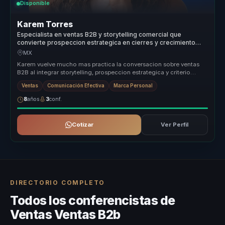
Disponible
Karem Torres
Especialista en ventas B2B y storytelling comercial que
convierte prospeccion estrategica en cierres y crecimiento
para equipos comerciales.
MX
Karem vuelve mucho mas practica la conversacion sobre ventas
B2B al integrar storytelling, prospeccion estrategica y criterio
comercial e...
Ventas
Comunicación Efectiva
Marca Personal
8
años
3
conf.
Cotizar
Ver Perfil
DIRECTORIO COMPLETO
Todos los conferencistas de
Ventas Ventas B2b