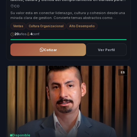
directivos.
CO
Su valor esta en conectar liderazgo, cultura y cohesion desde una
mirada clara de gestion. Convierte temas abstractos como
alineacion o t...
Ventas
Cultura Organizacional
Alto Desempeño
20
años
4
conf.
Cotizar
Ver Perfil
ES
Disponible