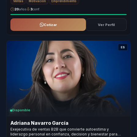
Ventas
Motivación
Emprendimiento
20
años
3
conf.
Cotizar
Ver Perfil
ES
Disponible
Adriana Navarro García
Exejecutiva de ventas B2B que convierte autoestima y
liderazgo personal en confianza, decision y bienestar para