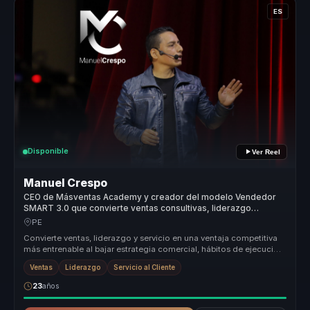
ES
Disponible
Ver Reel
Manuel Crespo
CEO de Másventas Academy y creador del modelo Vendedor
SMART 3.0 que convierte ventas consultivas, liderazgo
comercial y tecnología en equipos más efectivos para
PE
empresas B2B y organizaciones en transformación.
Convierte ventas, liderazgo y servicio en una ventaja competitiva
más entrenable al bajar estrategia comercial, hábitos de ejecución
y te...
Ventas
Liderazgo
Servicio al Cliente
23
años