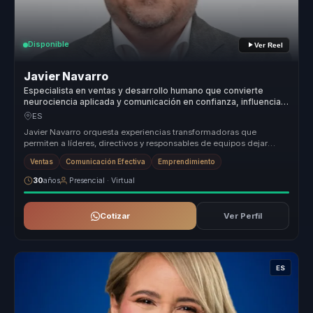
Disponible
Ver Reel
Javier Navarro
Especialista en ventas y desarrollo humano que convierte
neurociencia aplicada y comunicación en confianza, influencia y
crecimiento para equipos comerciales.
ES
Javier Navarro orquesta experiencias transformadoras que
permiten a líderes, directivos y responsables de equipos dejar
atrás estructuras...
Ventas
Comunicación Efectiva
Emprendimiento
30
años
Presencial · Virtual
Cotizar
Ver Perfil
ES