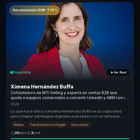
Recomendado CHM · TOP 1
Disponible
Ver Reel
Ximena Hernández Buffa
Cofundadora de MTI Selling y experta en ventas B2B que
ayuda a equipos comerciales a convertir LinkedIn y ABM con IA
en negocios medibles.
UY
Lo que hace única a Ximena Hernández Buffa es su capacidad
para integrar estrategias digitales avanzadas con un enfoque
humano en el soci...
Ventas
Transformación Digital
Innovación
20
años
3
conf.