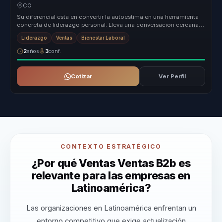
lideres.
CO
Su diferencial esta en convertir la autoestima en una herramienta
concreta de liderazgo personal. Lleva una conversacion cercana y
movili...
Liderazgo
Ventas
Bienestar Laboral
2
años
3
conf.
Cotizar
Ver Perfil
CONTEXTO ESTRATÉGICO
¿Por qué Ventas Ventas B2b es
relevante para las empresas en
Latinoamérica?
Las organizaciones en Latinoamérica enfrentan un
entorno competitivo que exige actualización