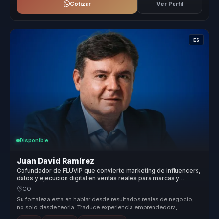
Cotizar
Ver Perfil
ES
Disponible
Juan David Ramírez
Cofundador de FLUVIP que convierte marketing de influencers,
datos y ejecucion digital en ventas reales para marcas y
equipos.
CO
Su fortaleza esta en hablar desde resultados reales de negocio,
no solo desde teoria. Traduce experiencia emprendedora,
marketing y tecno...