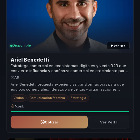
Disponible
Ver Reel
Ariel Benedetti
Estratega comercial en ecosistemas digitales y venta B2B que
convierte influencia y confianza comercial en crecimiento para
equipos de alto desempeño.
AR
Ariel Benedetti orquesta experiencias transformadoras para que
equipos comerciales, liderazgo de ventas y organizaciones
orientadas al cr...
Ventas
Comunicación Efectiva
Estrategia
1
conf.
Cotizar
Ver Perfil