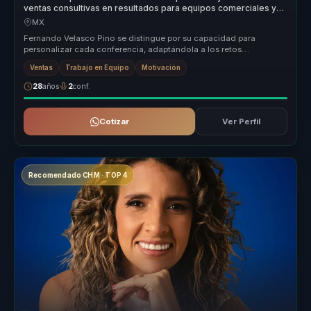
ventas consultivas en resultados para equipos comerciales y
lideres.
MX
Fernando Velasco Pino se distingue por su capacidad para
personalizar cada conferencia, adaptándola a los retos
específicos de cada empre...
Ventas
Trabajo en Equipo
Motivación
28
años
2
conf.
Cotizar
Ver Perfil
Recomendado CHM · TOP 4