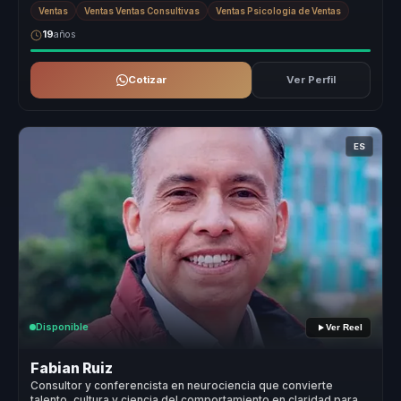
equipos ...
Ventas
Ventas Ventas Consultivas
Ventas Psicologia de Ventas
19
años
Cotizar
Ver Perfil
ES
Disponible
Ver Reel
Fabian Ruiz
Consultor y conferencista en neurociencia que convierte
talento, cultura y ciencia del comportamiento en claridad para