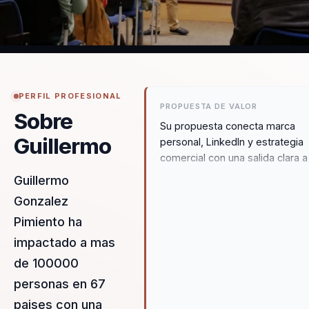
PERFIL PROFESIONAL
PROPUESTA DE VALOR
Sobre
Su propuesta conecta marca
Guillermo
personal, LinkedIn y estrategia
comercial con una salida clara a
negocio. Convierte presencia
Guillermo
digital y confianza en una
Gonzalez
herramienta concreta para abrir
Pimiento ha
conversaciones, generar
oportunidad y vender con mas
impactado a mas
criterio.
de 100000
personas en 67
paises con una