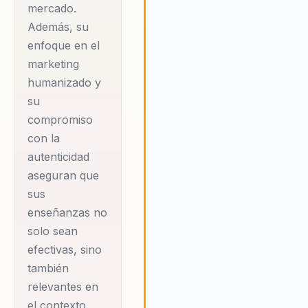
mercado.
autor del bestseller
Además, su
"Venta Silenciosa",
enfoque en el
un libro que ha
marketing
revolucionado la
humanizado y
forma en que las
su
ventas se entienden
compromiso
y se ejecutan en la
con la
autenticidad
era digital. Su
aseguran que
metodología C.O.L.
sus
en LinkedIn se ha
enseñanzas no
convertido en una
solo sean
herramienta
efectivas, sino
transformadora
también
para el desarrollo
relevantes en
profesional y la
el contexto