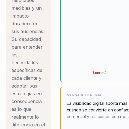
resultados
millones de
medibles y un
personas,
impacto
reafirmando su
duradero en
posición como un
sus audiencias.
referente global en
Su capacidad
el ámbito digital.
para entender
Además, ha sido
las
invitado a compartir
necesidades
sus conocimientos
específicas de
Leer más
cada cliente y
en prestigiosos
adaptar sus
medios como
estrategias en
Forbes, El Tiempo y
MENSAJE CENTRAL
consecuencia
Semana, lo que
La visibilidad digital aporta mas
es lo que
cuando se convierte en confian
destaca su
comercial y relaciones con mej
realmente lo
relevancia en el
potencial de negocio.
diferencia en el
campo. Guillermo es