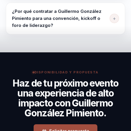
La conferencia se adapta en contenido, duración e
inspiración momentánea.
intensidad según la audiencia, el objetivo y el
¿Por qué contratar a Guillermo González
momento del evento. La sesión puede orientarse a
Pimiento para una convención, kickoff o
profesionales de marketing, reclutadores, líderes
foro de liderazgo?
empresariales.
Es especialmente util para eventos comerciales, de
ventas o desarrollo de negocio donde la empresa
necesita unir transformacion digital, reputacion y
conversion en una misma conversacion.
DISPONIBILIDAD Y PROPUESTA
Haz de tu próximo evento
una experiencia de alto
impacto con Guillermo
González Pimiento.
Solicitar propuesta