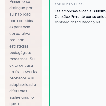
Pimiento se
países a través de
POR QUÉ LO ELIGEN
distingue por
sus conferencias,
Las empresas eligen a Guillerm
su habilidad
libros y mentorías.
González Pimiento por su enfo
para combinar
centrado en resultados y su
Su enfoque se
experiencia
capacidad para conectar con la
centra en resultados
audiencias de manera auténtica
corporativa
tangibles,
Sus conferencias son reconoci
real con
combinando un
por su impacto transformador,
estrategias
proporcionando herramientas
estilo estratégico y
pedagógicas
prácticas que las organizacione
cercano que ofrece
modernas. Su
pueden implementar de
herramientas
éxito se basa
inmediato. Los testimonios de 
prácticas y efectivas
clientes destacan su habilidad
en frameworks
para personalizar sus charlas y
para ayudar a
probados y su
ofrecer soluciones que realmen
personas y
adaptabilidad a
resuelven problemas
diferentes
empresas a
empresariales. Además, su
audiencias, lo
posicionar su marca
enfoque en el marketing
que lo
humanizado permite a las
personal, conectar