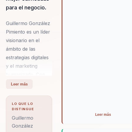
para el negocio.
Guillermo González
Pimiento es un líder
visionario en el
ámbito de las
estrategias digitales
y el marketing
humanizado. Con
más de 15 años de
Leer más
experiencia en el
mundo corporativo,
LO QUE LO
ha logrado impactar
DISTINGUE
Leer más
a más de 100,000
Guillermo
personas en 67
González