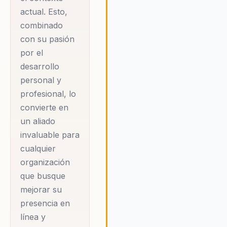
empleabilidad,
actual. Esto,
ofreciendo un
combinado
enfoque
con su pasión
estructurado que
por el
permite a los
desarrollo
personal y
profesionales
profesional, lo
destacar y ser
convierte en
reconocidos en sus
un aliado
respectivos campos.
invaluable para
A través de sus
cualquier
charlas, Guillermo
organización
no solo comparte
que busque
conocimientos, sino
mejorar su
que también inspira
presencia en
un cambio de
línea y