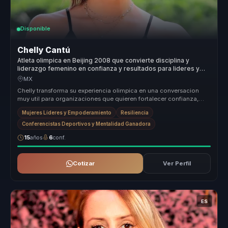
Disponible
Chelly Cantú
Atleta olimpica en Beijing 2008 que convierte disciplina y
liderazgo femenino en confianza y resultados para lideres y
equipos.
MX
Chelly transforma su experiencia olimpica en una conversacion
muy util para organizaciones que quieren fortalecer confianza,
disciplina y...
Mujeres Líderes y Empoderamiento
Resiliencia
Conferencistas Deportivos y Mentalidad Ganadora
15
años
6
conf.
Cotizar
Ver Perfil
ES