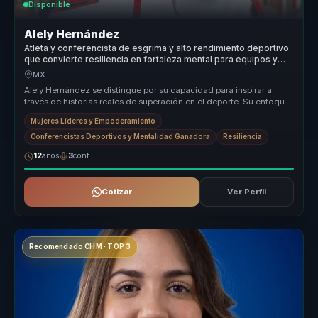
Disponible
Alely Hernández
Atleta y conferencista de esgrima y alto rendimiento deportivo
que convierte resiliencia en fortaleza mental para equipos y
lideres.
MX
Alely Hernández se distingue por su capacidad para inspirar a
través de historias reales de superación en el deporte. Su enfoque
en el em...
Mujeres Líderes y Empoderamiento
Conferencistas Deportivos y Mentalidad Ganadora
Resiliencia
12
años
3
conf.
Cotizar
Ver Perfil
Recomendado CHM · TOP 3