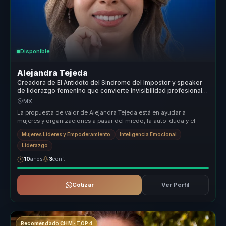
Disponible
Alejandra Tejeda
Creadora de El Antidoto del Sindrome del Impostor y speaker
de liderazgo femenino que convierte invisibilidad profesional
en autoridad para mujeres lideres.
MX
La propuesta de valor de Alejandra Tejeda está en ayudar a
mujeres y organizaciones a pasar del miedo, la auto-duda y el
auto sabotaje a ...
Mujeres Líderes y Empoderamiento
Inteligencia Emocional
Liderazgo
10
años
3
conf.
Cotizar
Ver Perfil
Recomendado CHM · TOP 4