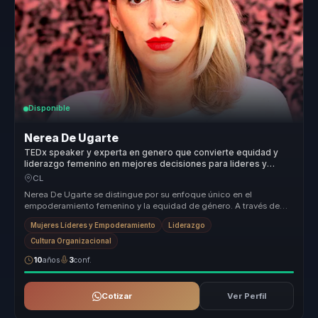
Disponible
Nerea De Ugarte
TEDx speaker y experta en genero que convierte equidad y
liderazgo femenino en mejores decisiones para lideres y
organizaciones.
CL
Nerea De Ugarte se distingue por su enfoque único en el
empoderamiento femenino y la equidad de género. A través de
sus conferencias, ofr...
Mujeres Líderes y Empoderamiento
Liderazgo
Cultura Organizacional
10
años
3
conf.
Cotizar
Ver Perfil