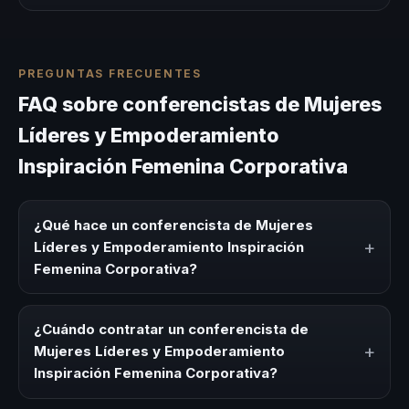
PREGUNTAS FRECUENTES
FAQ sobre conferencistas de Mujeres
Líderes y Empoderamiento
Inspiración Femenina Corporativa
¿Qué hace un conferencista de Mujeres
+
Líderes y Empoderamiento Inspiración
Femenina Corporativa?
Un conferencista de Mujeres Líderes y Empoderamiento
Inspiración Femenina Corporativa es un experto que
¿Cuándo contratar un conferencista de
comparte conocimiento, estrategias y experiencias sobre
+
Mujeres Líderes y Empoderamiento
este tema en eventos corporativos, convenciones y
Inspiración Femenina Corporativa?
seminarios. Su objetivo es generar reflexión, inspiración y
herramientas aplicables para la audiencia.
Es ideal contratar un conferencista de Mujeres Líderes y