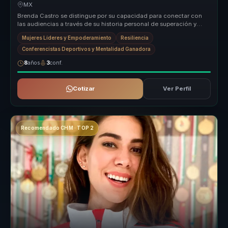
equipos.
MX
Brenda Castro se distingue por su capacidad para conectar con
las audiencias a través de su historia personal de superación y
éxito en el...
Mujeres Líderes y Empoderamiento
Resiliencia
Conferencistas Deportivos y Mentalidad Ganadora
8
años
3
conf.
Cotizar
Ver Perfil
Recomendado CHM · TOP 2