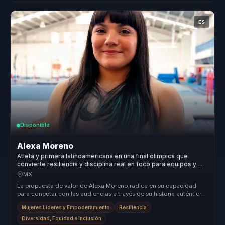
ES
Disponible
Alexa Moreno
Atleta y primera latinoamericana en una final olimpica que
convierte resiliencia y disciplina real en foco para equipos y
lideres.
MX
La propuesta de valor de Alexa Moreno radica en su capacidad
para conectar con las audiencias a través de su historia auténtica
de supera...
Mujeres Líderes y Empoderamiento
Resiliencia
Diversidad, Equidad e Inclusión