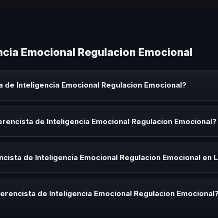
encia Emocional Regulacion Emocional
 de Inteligencia Emocional Regulacion Emocional?
a Emocional Regulacion Emocional es un experto que comparte conoci
 eventos corporativos, convenciones y seminarios. Su objetivo es gen
rencista de Inteligencia Emocional Regulacion Emocional?
audiencia.
ista de Inteligencia Emocional Regulacion Emocional para kick-offs, 
ración o cuando tu organización necesita impulsar un cambio cultural 
cista de Inteligencia Emocional Regulacion Emocional en 
rayectoria del speaker, la modalidad (presencial o virtual) y la durac
ía estratégica sin costo y una propuesta en menos de 24 horas adapt
erencista de Inteligencia Emocional Regulacion Emocional
 tema, su estilo de comunicación, casos de éxito con audiencias simi