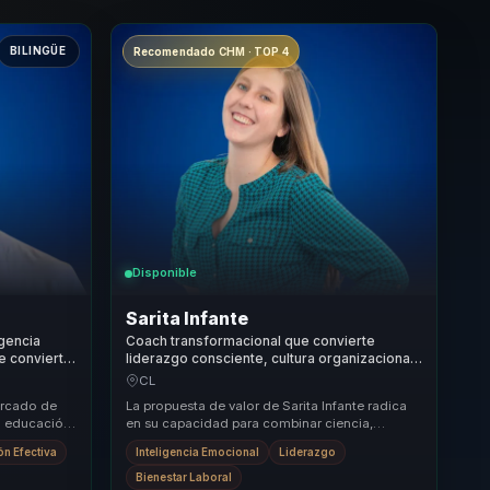
BILINGÜE
Recomendado CHM · TOP 4
Disponible
Sarita Infante
igencia
Coach transformacional que convierte
e convierte
liderazgo consciente, cultura organizacional
cia para
y bienestar en plenitud para equipos y
CL
lideres.
ercado de
La propuesta de valor de Sarita Infante radica
la educación
en su capacidad para combinar ciencia,
. Su
espiritualidad y herramientas prácticas en sus
n Efectiva
Inteligencia Emocional
Liderazgo
conf...
Bienestar Laboral