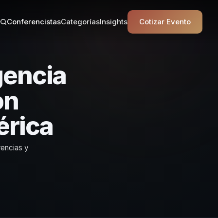
Conferencistas
Categorías
Insights
Cotizar Evento
gencia
on
érica
rencias y