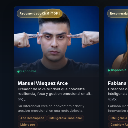
Recomendado CHM · TOP 1
Recomendad
Disponible
Disponible
Manuel Vásquez Arce
Fabiana
Creador de MVA Mindset que convierte
Creadora de
resiliencia, foco y gestion emocional en alto
inteligenci
rendimiento para lideres y equipos
bienestar y
CL
MX
comerciales.
equipos.
Su diferencial esta en convertir mindset y
Fabiana Godi
gestion emocional en una metodologia
innovación p
accionable para negocio. No se queda en
conversación
Alto Desempeño
Inteligencia Emocional
Inteligenci
inspiracion: llev...
organizacio.
Liderazgo
Cambio y A