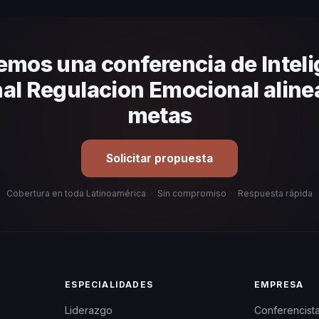
anizacional. En CHM Latinoamérica te ayudamos con una selección est
emos una conferencia de Inteli
l Regulacion Emocional aline
metas
Solicitar propuesta
Cobertura en toda Latinoamérica
·
Sin compromiso
·
Respuesta rápida
ESPECIALIDADES
EMPRESA
Liderazgo
Conferencist