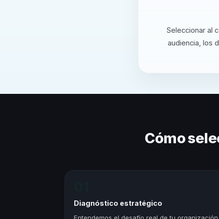
Seleccionar al 
audiencia, los 
Cómo sele
01
Diagnóstico estratégico
Entendemos el desafío real de tu organización