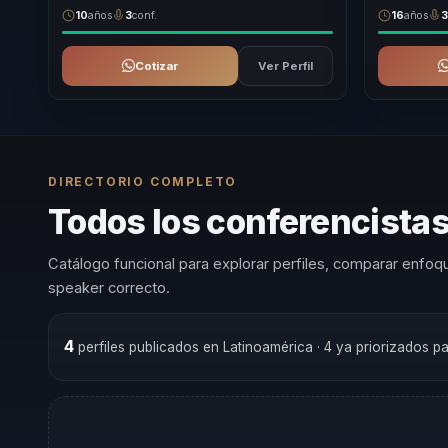
10
años
3
conf.
16
años
Cotizar
Ver Perfil
DIRECTORIO COMPLETO
Todos los conferencistas
Catálogo funcional para explorar perfiles, comparar enfoqu
speaker correcto.
4
perfiles publicados en Latinoamérica
· 4 ya priorizados p