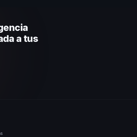
ratégica basada en estos
gencia
ada a tus
as