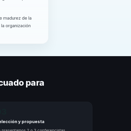
de madurez de la
 la organización
cuado para
03
elección y propuesta
 presentamos 2 o 3 conferencistas