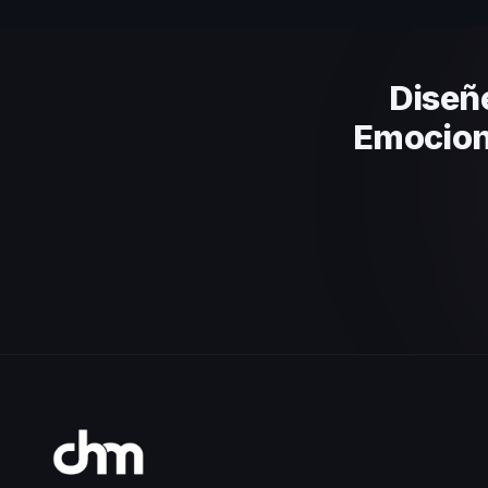
el contenido a tu contexto org
criterios.
Diseñ
Emociona