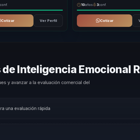
3
conf.
10
años
3
conf.
Cotizar
Ver Perfil
Cotizar
 de Inteligencia Emocional
es y avanzar a la evaluación comercial del
ara una evaluación rápida