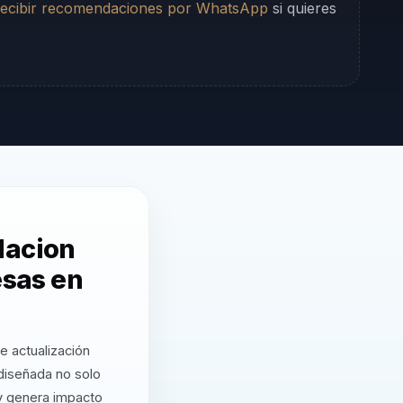
ecibir recomendaciones por WhatsApp
si quieres
lacion
esas en
e actualización
diseñada no solo
 y genera impacto