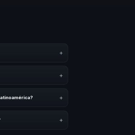
+
miento, estrategias y
erar reflexión, inspiración y
+
convenciones anuales, programas
relacionado con esta temática.
+
Latinoamérica?
ión del evento. En CHM
ada a tu presupuesto.
+
?
lares y su capacidad de adaptar