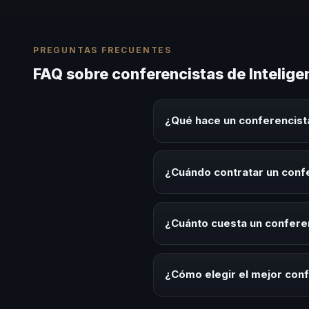
PREGUNTAS FRECUENTES
FAQ sobre conferencistas de Intelig
¿Qué hace un conferencista
Un conferencista de Inteligenci
experiencias sobre este tema en
¿Cuándo contratar un confe
herramientas aplicables para la 
Es ideal contratar un conferenc
de desarrollo, eventos de integ
¿Cuánto cuesta un conferen
Los honorarios varían según la t
Latinoamérica ofrecemos asesor
¿Cómo elegir el mejor conf
Evalúa su experiencia real en el