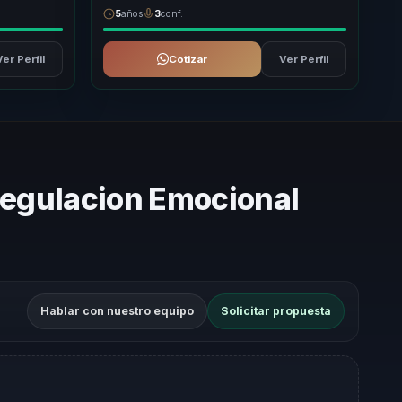
5
años
3
conf.
Ver Perfil
Cotizar
Ver Perfil
 Regulacion Emocional
Hablar con nuestro equipo
Solicitar propuesta