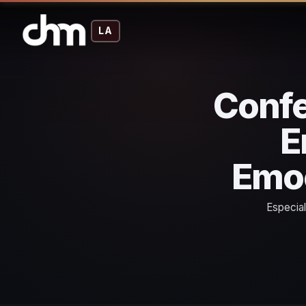
LA
Confe
E
Emoc
Especial