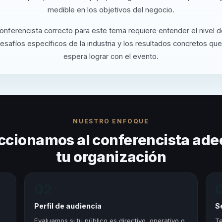
medible en los objetivos del negocio.
conferencista correcto para este tema requiere entender el nivel 
desafíos específicos de la industria y los resultados concretos que
espera lograr con el evento.
NUESTRO ENFOQUE
ccionamos al conferencista ade
tu organización
02
Perfil de audiencia
S
,
Evaluamos si tu público es directivo, operativo o
Te