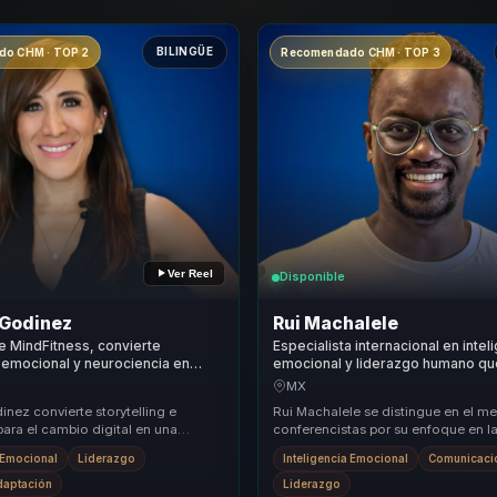
BILINGÜE
o CHM · TOP 2
Recomendado CHM · TOP 3
Ver Reel
Disponible
 Godinez
Rui Machalele
 MindFitness, convierte
Especialista internacional en intel
a emocional y neurociencia en
emocional y liderazgo humano qu
 productividad para lideres y
comunicacion efectiva en resilien
MX
empresas y equipos.
nez convierte storytelling e
Rui Machalele se distingue en el m
ara el cambio digital en una
conferencistas por su enfoque en 
 útil para equipos directivos y
emocional y el liderazgo humanista
a Emocional
Liderazgo
Inteligencia Emocional
Comunicació
..
propuest...
daptación
Liderazgo