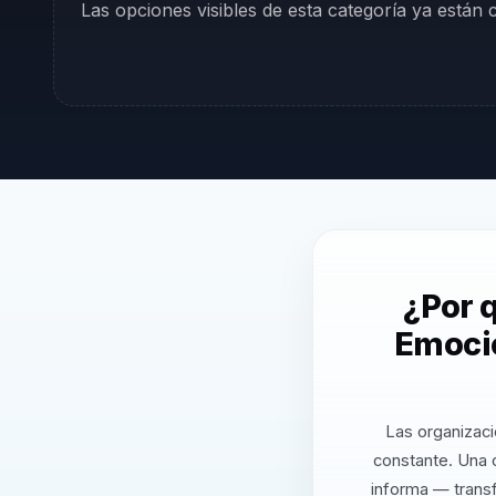
Las opciones visibles de esta categoría ya están
¿Por 
Emocio
Las organizaci
constante. Una 
informa — transf